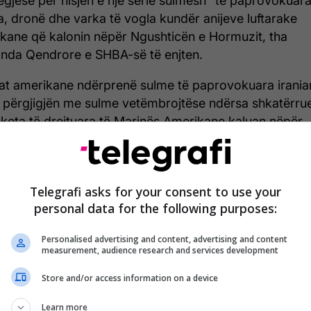
egjëse për nisjen e një serie sulmesh "të paprovokuar
a, dronë dhe varka të vogla kundër anijeve luftarake
kane që kalonin nëpër Ngushticën e Hormuzit, tha
da Qendrore e SHBA-së të enjten.
at amerikane ndërprenë sulme të paprovokuara irania
 përgjigjën me sulme vetëmbrojtëse ndërsa shkatërrue
keta të drejtuara të Marinës Amerikane kaluan nëpër
ticën e Hormuzit në Gjirin e Omanit, më 7 maj", tha
OM në një njoftim për shtyp, përcjell Telegrafi.
ohë ka ardhur edhe një reagim nga presidenti amerik
Telegrafi asks for your consent to use your
ld Trump.
personal data for the following purposes:
 lexuar lajmin e plotë, klikoni
KËTU
.
Personalised advertising and content, advertising and content
measurement, audience research and services development
Store and/or access information on a device
5/2026 • 23:36
Learn more