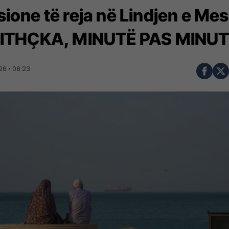
sione të reja në Lindjen e M
JITHÇKA, MINUTË PAS MINU
6 • 08:23