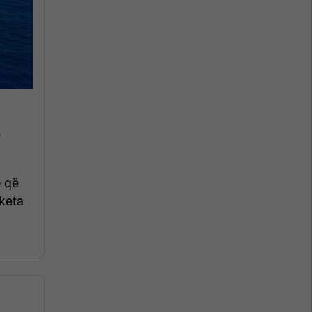
ë
e që
aketa