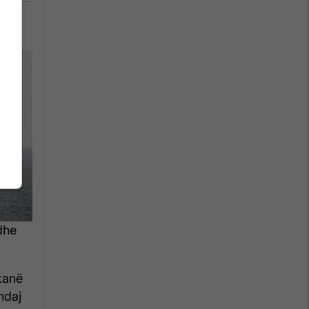
dhe
kanë
ndaj