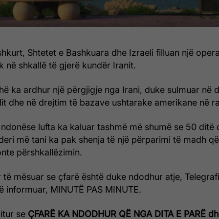
hkurt, Shtetet e Bashkuara dhe Izraeli filluan një oper
 në shkallë të gjerë kundër Iranit.
ë ka ardhur një përgjigje nga Irani, duke sulmuar në d
elit dhe në drejtim të bazave ushtarake amerikane në ra
 ndonëse lufta ka kaluar tashmë më shumë se 50 ditë 
 – deri më tani ka pak shenja të një përparimi të madh 
onte përshkallëzimin.
 të mësuar se çfarë është duke ndodhur atje, Telegrafi,
të informuar, MINUTË PAS MINUTE.
ditur se
ÇFARË KA NDODHUR QË NGA DITA E PARË dh