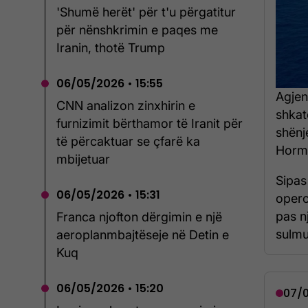
'Shumë herët' për t'u përgatitur
për nënshkrimin e paqes me
Iranin, thotë Trump
06/05/2026 • 15:55
Agjen
CNN analizon zinxhirin e
shkat
furnizimit bërthamor të Iranit për
shënj
të përcaktuar se çfarë ka
Hormu
mbijetuar
Sipas
06/05/2026 • 15:31
opero
pas n
Franca njofton dërgimin e një
sulmua
aeroplanmbajtëseje në Detin e
Kuq
06/05/2026 • 15:20
07/0