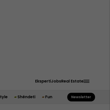
Eksperti
Jobs
Real Estate
style
Shëndeti
Fun
Newsletter