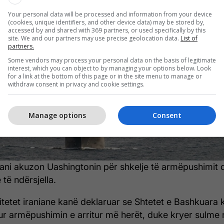
ni akuzon SHBA-në për shkelje të
Your personal data will be processed and information from your device
(cookies, unique identifiers, and other device data) may be stored by,
ëpushimit
accessed by and shared with 369 partners, or used specifically by this
site. We and our partners may use precise geolocation data.
List of
partners.
Some vendors may process your personal data on the basis of legitimate
interest, which you can object to by managing your options below. Look
for a link at the bottom of this page or in the site menu to manage or
withdraw consent in privacy and cookie settings.
Manage options
Consent
ani akuzon Uashingtonin për shkelje të armëpushimit 
 të ndërsjella.
itetet iraniane kanë deklaruar se Shtetet e Bashkuara 
ur armëpushimin e arritur më herët, duke kryer sulme 