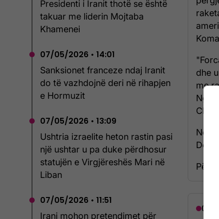
përgj
Presidenti i Iranit thotë se është
raket
takuar me liderin Mojtaba
ameri
Khamenei
Koman
07/05/2026 • 14:01
"Forc
Sanksionet franceze ndaj Iranit
dhe u
do të vazhdojnë deri në rihapjen
me ra
e Hormuzit
Ngush
CENTC
07/05/2026 • 13:09
Ndërk
Ushtria izraelite heton rastin pasi
Dona
një ushtar u pa duke përdhosur
statujën e Virgjëreshës Mari në
Për të
Liban
07/05/2026 • 11:51
07/0
Irani mohon pretendimet për