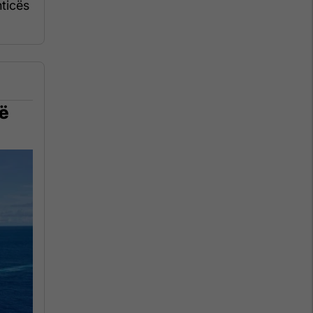
hticës
në