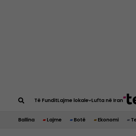
Të Fundit
Lajme lokale
Lufta në Iran
Ballina
Lajme
Botë
Ekonomi
T