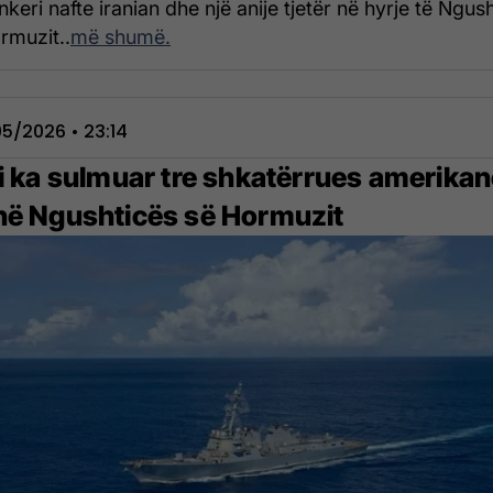
nkeri nafte iranian dhe një anije tjetër në hyrje të Ngus
rmuzit..
më shumë.
5/2026 • 23:14
ni ka sulmuar tre shkatërrues amerika
në Ngushticës së Hormuzit