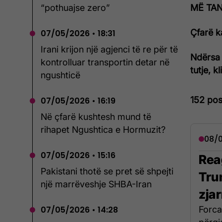
MË TANI
“pothuajse zero”
Çfarë k
07/05/2026 • 18:31
Irani krijon një agjenci të re për të
Ndërsa 
kontrolluar transportin detar në
tutje, k
ngushticë
152 pos
07/05/2026 • 16:19
Në çfarë kushtesh mund të
rihapet Ngushtica e Hormuzit?
08/0
07/05/2026 • 15:16
Rea
Pakistani thotë se pret së shpejti
Tru
një marrëveshje SHBA-Iran
zja
Forca
07/05/2026 • 14:28