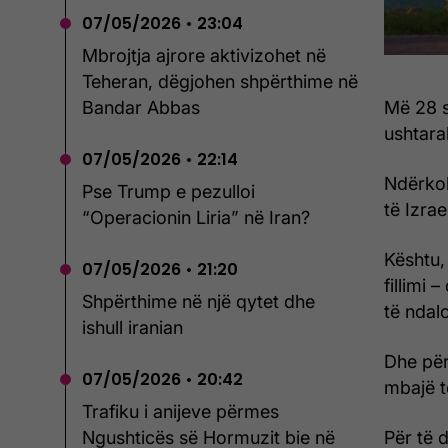
07/05/2026 • 23:04
Mbrojtja ajrore aktivizohet në
Teheran, dëgjohen shpërthime në
Më 28 s
Bandar Abbas
ushtarak
07/05/2026 • 22:14
Ndërkoh
Pse Trump e pezulloi
të Izra
“Operacionin Liria” në Iran?
Kështu,
07/05/2026 • 21:20
fillimi
Shpërthime në një qytet dhe
të ndal
ishull iranian
Dhe për
07/05/2026 • 20:42
mbajë 
Trafiku i anijeve përmes
Për të 
Ngushticës së Hormuzit bie në