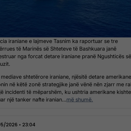
cia iraniane e lajmeve Tasnim ka raportuar se tre
ërrues të Marinës së Shteteve të Bashkuara janë
estruar nga forcat detare iraniane pranë Ngushticës s
zit.
 mediave shtetërore iraniane, njësitë detare amerikan
nin në këtë zonë strategjike janë vënë nën zjarr me r
jë incidenti të mëparshëm, ku ushtria amerikane kishte
r një tanker nafte iranian...
më shumë.
5/2026 • 23:04