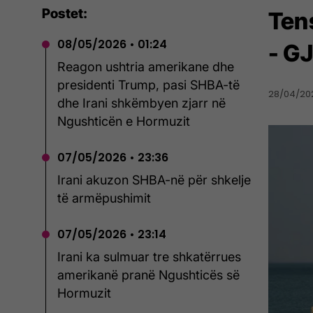
Postet:
Ten
08/05/2026 • 01:24
- G
Reagon ushtria amerikane dhe
presidenti Trump, pasi SHBA-të
28/04/202
dhe Irani shkëmbyen zjarr në
Ngushticën e Hormuzit
07/05/2026 • 23:36
Irani akuzon SHBA-në për shkelje
të armëpushimit
07/05/2026 • 23:14
Irani ka sulmuar tre shkatërrues
amerikanë pranë Ngushticës së
Hormuzit