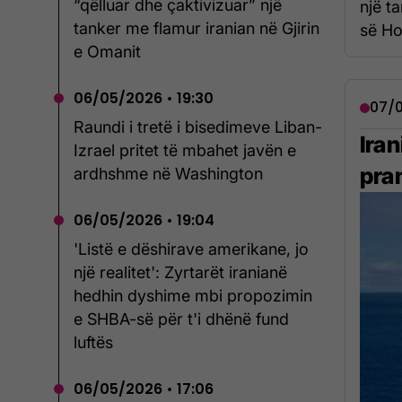
“qëlluar dhe çaktivizuar” një
një ta
tanker me flamur iranian në Gjirin
së Ho
e Omanit
06/05/2026 • 19:30
07/0
Raundi i tretë i bisedimeve Liban-
Ira
Izrael pritet të mbahet javën e
pra
ardhshme në Washington
06/05/2026 • 19:04
'Listë e dëshirave amerikane, jo
një realitet': Zyrtarët iranianë
hedhin dyshime mbi propozimin
e SHBA-së për t'i dhënë fund
luftës
06/05/2026 • 17:06