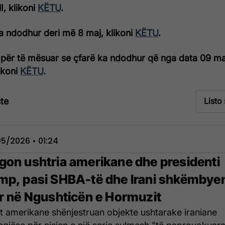
, klikoni
KËTU
.
a ndodhur deri më 8 maj, klikoni
KËTU
.
për të mësuar se çfarë ka ndodhur që nga data 09 ma
likoni
KËTU
.
te
Listo
5/2026 • 01:24
gon ushtria amerikane dhe presidenti
mp, pasi SHBA-të dhe Irani shkëmbye
rr në Ngushticën e Hormuzit
t amerikane shënjestruan objekte ushtarake iraniane