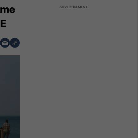
esme
TE