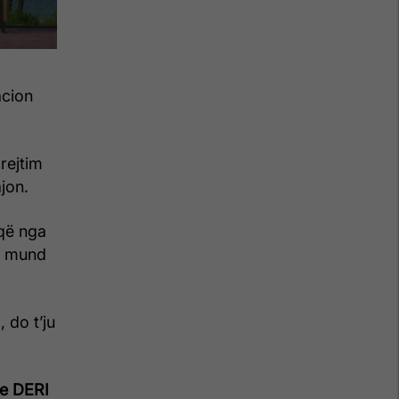
acion
rejtim
jon.
që nga
që mund
 do t’ju
e DERI