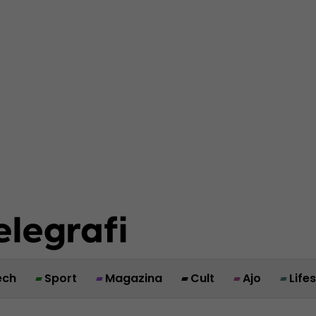
ech
Sport
Magazina
Cult
Ajo
Life