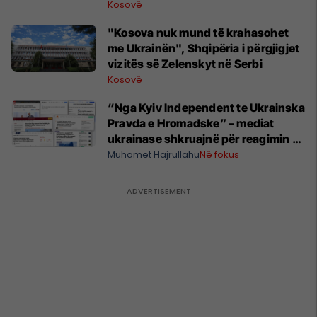
Kosovë
"Kosova nuk mund të krahasohet
me Ukrainën", Shqipëria i përgjigjet
vizitës së Zelenskyt në Serbi
Kosovë
“Nga Kyiv Independent te Ukrainska
Pravda e Hromadske” – mediat
ukrainase shkruajnë për reagimin e
Kosovës ndaj Zelenskyt
Muhamet Hajrullahu
Në fokus