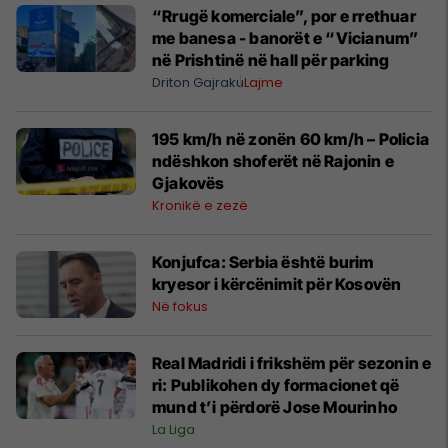
“Rrugë komerciale”, por e rrethuar
me banesa - banorët e “Vicianum”
në Prishtinë në hall për parking
Driton Gajraku
Lajme
195 km/h në zonën 60 km/h – Policia
ndëshkon shoferët në Rajonin e
Gjakovës
Kronikë e zezë
​Konjufca: Serbia është burim
kryesor i kërcënimit për Kosovën
Në fokus
Real Madridi i frikshëm për sezonin e
ri: Publikohen dy formacionet që
mund t’i përdorë Jose Mourinho
La Liga