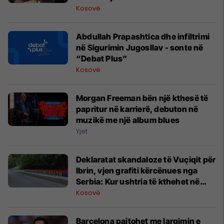
Kosovë
Abdullah Prapashtica dhe infiltrimi
në Sigurimin Jugosllav - sonte në
“Debat Plus”
Kosovë
Morgan Freeman bën një kthesë të
papritur në karrierë, debuton në
muzikë me një album blues
Yjet
Deklaratat skandaloze të Vuçiqit për
Ibrin, vjen grafiti kërcënues nga
Serbia: Kur ushtria të kthehet në
Kosovë
Kosovë
Barcelona pajtohet me largimin e