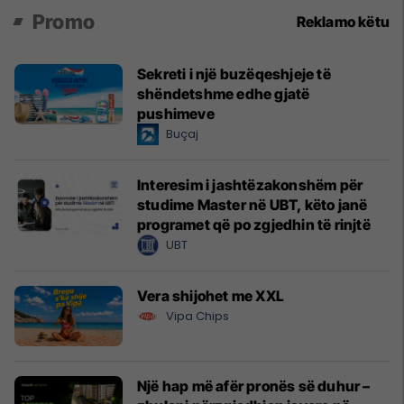
Promo
Reklamo këtu
Sekreti i një buzëqeshjeje të
shëndetshme edhe gjatë
pushimeve
Buçaj
Interesim i jashtëzakonshëm për
studime Master në UBT, këto janë
programet që po zgjedhin të rinjtë
UBT
Vera shijohet me XXL
Vipa Chips
Një hap më afër pronës së duhur –