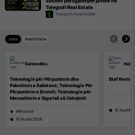
zbuloni përzgjedhjen javore në
Telegrafi Real Estate
Telegrafi Real Estate
Jobs
Real Estate
GoldenMix
Hebs
Teknolog/e për Përpunimin dhe
Staf Restor
Paketimin e Sallatave; Teknolog/e Për
Përpunimin e Brumit; Teknolog/e për
Menaxhimin e Sigurisë së Ushqimit
15 Gusht 2
Mitrovicë
15 Gusht 2026