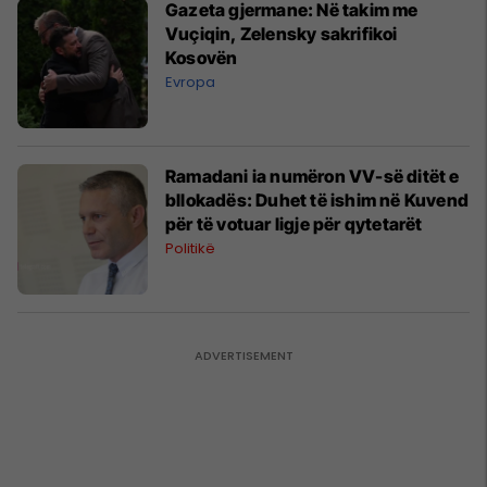
Gazeta gjermane: Në takim me
Vuçiqin, Zelensky sakrifikoi
Kosovën
Evropa
Ramadani ia numëron VV-së ditët e
bllokadës: Duhet të ishim në Kuvend
për të votuar ligje për qytetarët
Politikë