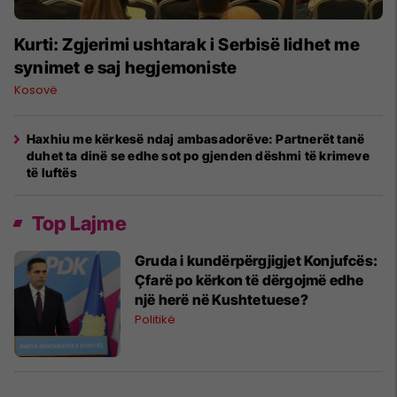
Kurti: Zgjerimi ushtarak i Serbisë lidhet me
synimet e saj hegjemoniste
Kosovë
​Haxhiu me kërkesë ndaj ambasadorëve: Partnerët tanë
duhet ta dinë se edhe sot po gjenden dëshmi të krimeve
të luftës
Top Lajme
Gruda i kundërpërgjigjet Konjufcës:
Çfarë po kërkon të dërgojmë edhe
një herë në Kushtetuese?
Politikë