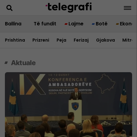
Ballina
Të fundit
Lajme
Botë
Ekono
Prishtina
Prizreni
Peja
Ferizaj
Gjakova
Mitrov
Aktuale