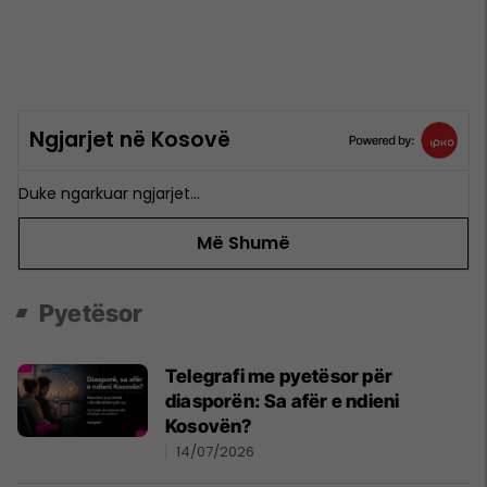
Ngjarjet në Kosovë
Duke ngarkuar ngjarjet…
Më Shumë
Pyetësor
Telegrafi me pyetësor për
diasporën: Sa afër e ndieni
Kosovën?
14/07/2026