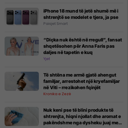
iPhone 18 mund të jetë shumë më i
shtrenjtë se modelet e tjera, ja pse
Paisjet Smart
“Diçka nuk është në rregull”, fansat
shqetësohen për Anna Faris pas
daljes në tapetin e kuq
Yjet
Të shtëna me armë gjatë ahengut
familjar, arrestohet një kryefamiljar
në Viti – rrezikohen fqinjët
Kronika e Zezë
Nuk keni pse të blini produkte të
shtrenjta, hiqni njollat dhe aromat e
pakëndshme nga dysheku juaj me