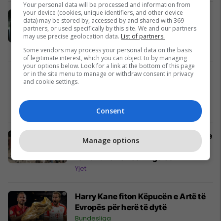
Your personal data will be processed and information from
your device (cookies, unique identifiers, and other device
​Kurti: Po bëjmë përpjekje të arrijmë
data) may be stored by, accessed by and shared with 369
marrëveshjet që t’i shmangim
partners, or used specifically by this site. We and our partners
zgjedhjet
may use precise geolocation data.
List of partners.
Politikë
Some vendors may process your personal data on the basis
of legitimate interest, which you can object to by managing
your options below. Look for a link at the bottom of this page
or in the site menu to manage or withdraw consent in privacy
and cookie settings.
Consent
Dalje e rrallë për Jennifer Garner dhe
Manage options
John Miller, çifti shijon një shëtitje
romantike në Los Angeles
Yjet
Harry Kane fiton Këpucën e Artë të
Evropës për herë të dytë
Bundesliga