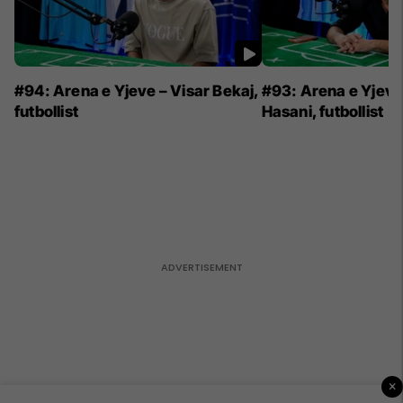
#94: Arena e Yjeve – Visar Bekaj,
#93: Arena e Yjeve 
futbollist
Hasani, futbollist
×