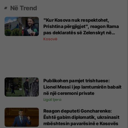
Në Trend
"Kur Kosova nuk respektohet,
Prishtina përgjigjet", reagon Rama
pas deklaratës së Zelenskyt në
Beograd
Kosovë
Publikohen pamjet trishtuese:
Lionel Messi i jep lamtumirën babait
në një ceremoni private
Ligat tjera
Reagon deputeti Goncharenko:
Është gabim diplomatik, ukrainasit
mbështesin pavarësinë e Kosovës