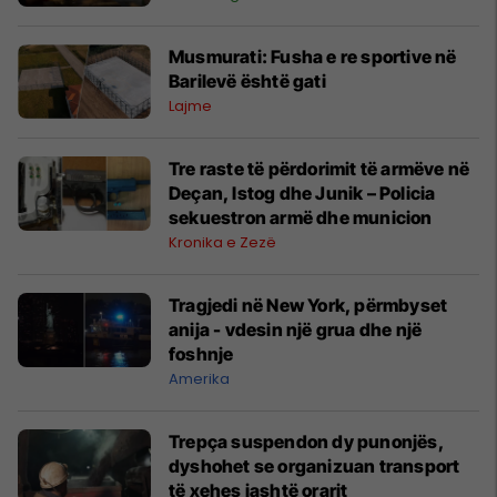
Musmurati: Fusha e re sportive në
Barilevë është gati
Lajme
Tre raste të përdorimit të armëve në
Deçan, Istog dhe Junik – Policia
sekuestron armë dhe municion
Kronika e Zezë
Tragjedi në New York, përmbyset
anija - vdesin një grua dhe një
foshnje
Amerika
Trepça suspendon dy punonjës,
dyshohet se organizuan transport
të xehes jashtë orarit