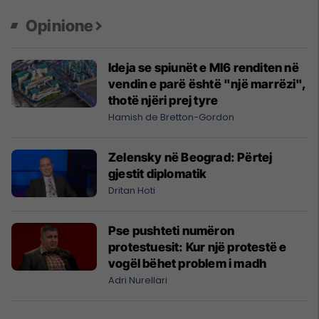
Opinione
Ideja se spiunët e MI6 renditen në
vendin e parë është "një marrëzi",
thotë njëri prej tyre
Hamish de Bretton-Gordon
Zelensky në Beograd: Përtej
gjestit diplomatik
Dritan Hoti
Pse pushteti numëron
protestuesit: Kur një protestë e
vogël bëhet problem i madh
Adri Nurellari