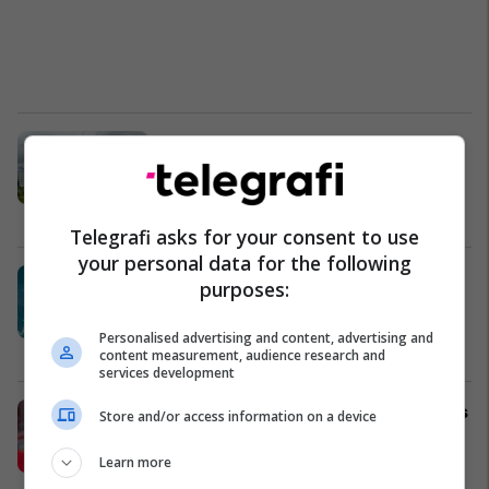
Sulmi më vdekjeprurës në Rusi prej
dy vitesh, dronët ukrainas godasin
thellë vendin
Evropa
Telegrafi asks for your consent to use
your personal data for the following
Rriten çmimet e naftës pasi Irani
purposes:
vendos kushtet për rihapjen e
Hormuzit
Personalised advertising and content, advertising and
Nga Bota
content measurement, audience research and
services development
Tre shqiptarë në formacionin e javës
Store and/or access information on a device
në Zvicër
Ligat tjera
Learn more