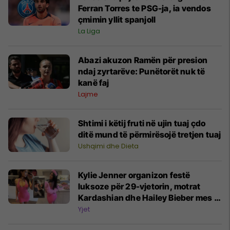
Ferran Torres te PSG-ja, ia vendos
çmimin yllit spanjoll
La Liga
Abazi akuzon Ramën për presion
ndaj zyrtarëve: Punëtorët nuk të
kanë faj
Lajme
Shtimi i këtij fruti në ujin tuaj çdo
ditë mund të përmirësojë tretjen tuaj
Ushqimi dhe Dieta
Kylie Jenner organizon festë
luksoze për 29-vjetorin, motrat
Kardashian dhe Hailey Bieber mes të
ftuarve
Yjet