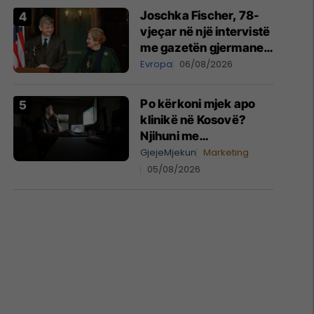
Joschka Fischer, 78-
vjeçar në një intervistë
me gazetën gjermane
“Süddeutsche
Evropa
06/08/2026
Zeitung” mbi zhvillimet
dramatike në botë
Po kërkoni mjek apo
klinikë në Kosovë?
Njihuni me
GjejeMjekun.com
GjejeMjekun
Marketing
05/08/2026