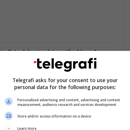
trollet ndaj automjeteve të mbingarkuara
6
Telegrafi asks for your consent to use your
personal data for the following purposes:
nu n’deti? Kursimet mund t’ju sjellin një
Personalised advertising and content, advertising and content
measurement, audience research and services development
arketing
06/08/2026
Store and/or access information on a device
Learn more