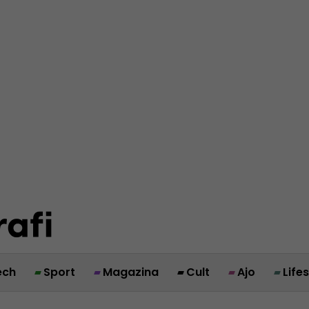
ech
Sport
Magazina
Cult
Ajo
Life