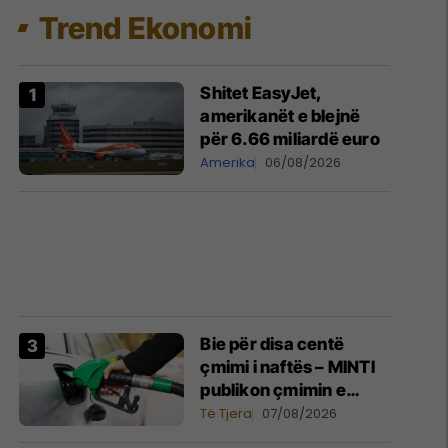
Trend Ekonomi
nca
Prodhime Vendore
Prokurimi i Hapur
Mar
Shitet EasyJet,
amerikanët e blejnë
për 6.66 miliardë euro
Amerika
06/08/2026
Bie për disa centë
çmimi i naftës – MINTI
publikon çmimin e
derivateve
Të Tjera
07/08/2026