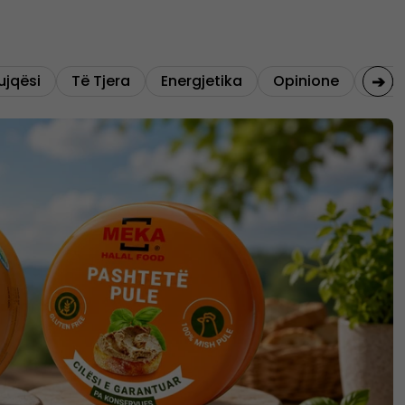
➔
ujqësi
Të Tjera
Energjetika
Opinione
Fina