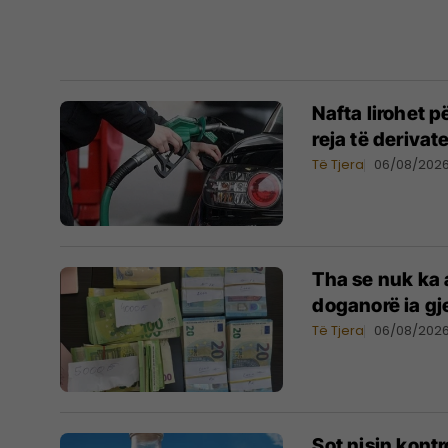
Nafta lirohet 
reja të derivat
Të Tjera
06/08/202
Tha se nuk ka a
doganorë ia gj
Të Tjera
06/08/202
Sot nisin kontr