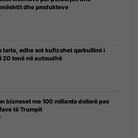
umështit dhe produkteve
6
 larta, edhe sot kufizohet qarkullimi i
 20 tonë në autoudhë
6
 bizneset me 100 miliarda dollarë pas
ifave të Trumpit
6