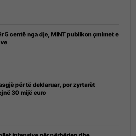
për 5 centë nga dje, MINT publikon çmimet e
eve
6
sgjë për të deklaruar, por zyrtarët
ejnë 30 mijë euro
6
ollet intensive për përbërjen dhe