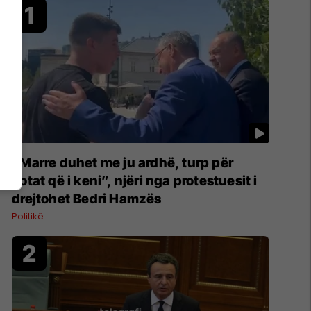
Trend Telegrafi
“Marre duhet me ju ardhë, turp për
votat që i keni”, njëri nga protestuesit i
drejtohet Bedri Hamzës
Politikë