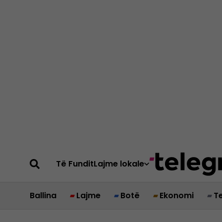
Të Fundit
Lajme lokale
Ballina
Lajme
Botë
Ekonomi
T