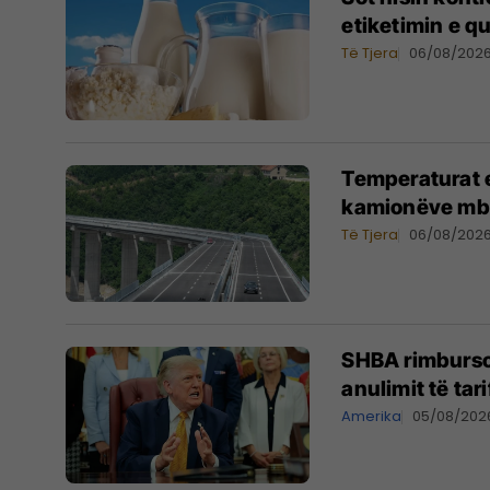
etiketimin e q
Të Tjera
06/08/202
​Temperaturat e
kamionëve mbi
Të Tjera
06/08/202
SHBA rimburson
anulimit të tar
Amerika
05/08/202