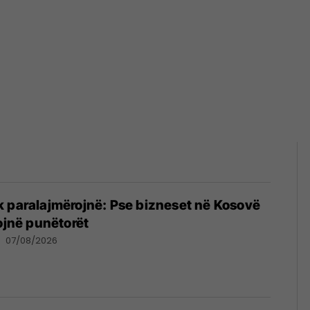
 paralajmërojnë: Pse bizneset në Kosovë
rojnë punëtorët
07/08/2026