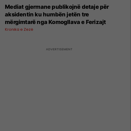
Mediat gjermane publikojnë detaje për
aksidentin ku humbën jetën tre
mërgimtarë nga Komogllava e Ferizajt
Kronika e Zezë