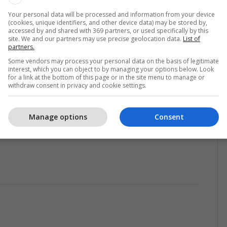
Your personal data will be processed and information from your device
(cookies, unique identifiers, and other device data) may be stored by,
accessed by and shared with 369 partners, or used specifically by this
in shëndetësor përmes përvojës praktike
site. We and our partners may use precise geolocation data.
List of
partners.
06/08/2026
Some vendors may process your personal data on the basis of legitimate
interest, which you can object to by managing your options below. Look
for a link at the bottom of this page or in the site menu to manage or
withdraw consent in privacy and cookie settings.
El Niño“ ekonominë botërore?
Manage options
Consent