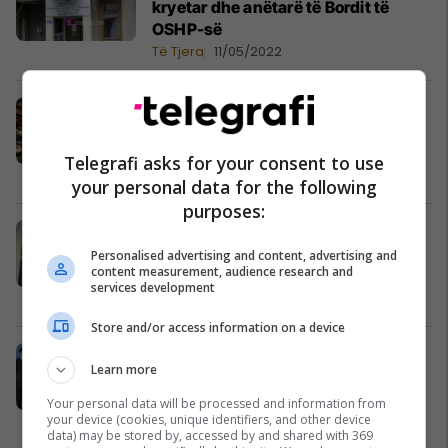
kryetar dhe anëtarë të Bordit të
OSHP-së
Të Tjera
11/05/2022
Kuvendi emëron dy anëtarë të
Komisionit Rregullativ të Prokurimit
Publik
Telegrafi asks for your consent to use
Të Tjera
19/04/2022
your personal data for the following
purposes:
U akuzua nga PDK për
keqpërdorime, Durmishi arsyetohet
Personalised advertising and content, advertising and
content measurement, audience research and
dhe paralajmëron padi
services development
Financa
18/04/2022
Store and/or access information on a device
Këto janë 42 kontratat që PDK thotë
Learn more
se Ministria e Infrastrukturës
keqpërdori mbi 9 milionë euro
Your personal data will be processed and information from
your device (cookies, unique identifiers, and other device
Financa
18/04/2022
data) may be stored by, accessed by and shared with 369