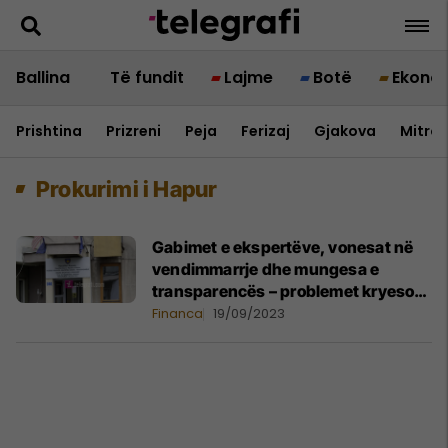
Ballina
Të fundit
Lajme
Botë
Ekono
Prishtina
Prizreni
Peja
Ferizaj
Gjakova
Mitrov
Prokurimi i Hapur
Gabimet e ekspertëve, vonesat në
vendimmarrje dhe mungesa e
transparencës – problemet kryesore
të OSHP-së sipas D+
Financa
19/09/2023