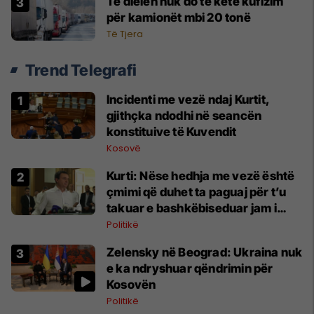
Të dielën nuk do të ketë kufizim
për kamionët mbi 20 tonë
Të Tjera
Trend Telegrafi
Incidenti me vezë ndaj Kurtit,
gjithçka ndodhi në seancën
konstituive të Kuvendit
Kosovë
Kurti: Nëse hedhja me vezë është
çmimi që duhet ta paguaj për t’u
takuar e bashkëbiseduar jam i
lumtur ta bëj këtë
Politikë
Zelensky në Beograd: Ukraina nuk
e ka ndryshuar qëndrimin për
Kosovën
Politikë