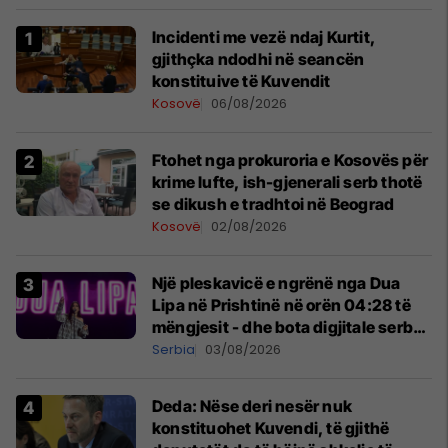
Incidenti me vezë ndaj Kurtit,
gjithçka ndodhi në seancën
konstituive të Kuvendit
Kosovë
06/08/2026
Ftohet nga prokuroria e Kosovës për
krime lufte, ish-gjenerali serb thotë
se dikush e tradhtoi në Beograd
Kosovë
02/08/2026
Një pleskavicë e ngrënë nga Dua
Lipa në Prishtinë në orën 04:28 të
mëngjesit - dhe bota digjitale serbe
shpall gjendjen e luftës
Serbia
03/08/2026
Deda: Nëse deri nesër nuk
konstituohet Kuvendi, të gjithë