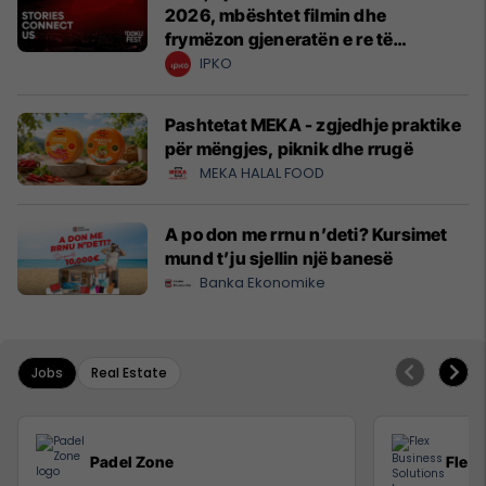
2026, mbështet filmin dhe
frymëzon gjeneratën e re të
krijuesve
IPKO
Pashtetat MEKA - zgjedhje praktike
për mëngjes, piknik dhe rrugë
MEKA HALAL FOOD
A po don me rrnu n’deti? Kursimet
mund t’ju sjellin një banesë
Banka Ekonomike
Jobs
Real Estate
Padel Zone
Flex 