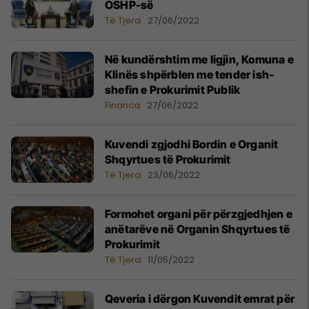
OSHP-së
Të Tjera
27/06/2022
Në kundërshtim me ligjin, Komuna e
Klinës shpërblen me tender ish-
shefin e Prokurimit Publik
Financa
27/06/2022
​Kuvendi zgjodhi Bordin e Organit
Shqyrtues të Prokurimit
Të Tjera
23/06/2022
Formohet organi për përzgjedhjen e
anëtarëve në Organin Shqyrtues të
Prokurimit
Të Tjera
11/05/2022
Qeveria i dërgon Kuvendit emrat për