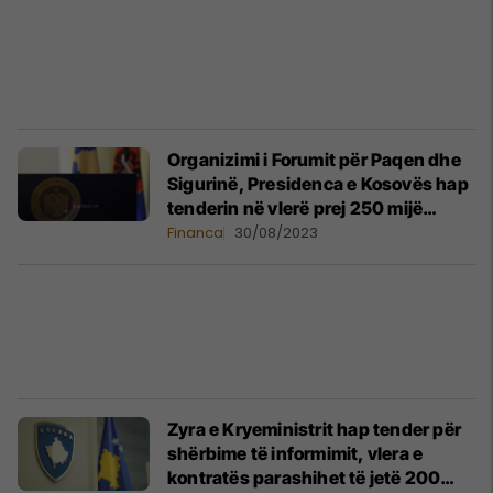
Organizimi i Forumit për Paqen dhe
Sigurinë, Presidenca e Kosovës hap
tenderin në vlerë prej 250 mijë
eurove
Financa
30/08/2023
Zyra e Kryeministrit hap tender për
shërbime të informimit, vlera e
kontratës parashihet të jetë 200