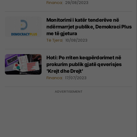
mijë euro
Financa
29/08/2023
Monitorimi i katër tenderëve në
ndërmarrjet publike, Demokraci Plus
me të gjetura
Të Tjera
10/08/2023
Hoti: Po rriten keqpërdorimet në
prokurim publik gjatë qeverisjes
'Krejt dhe Drejt'
Financa
17/07/2023