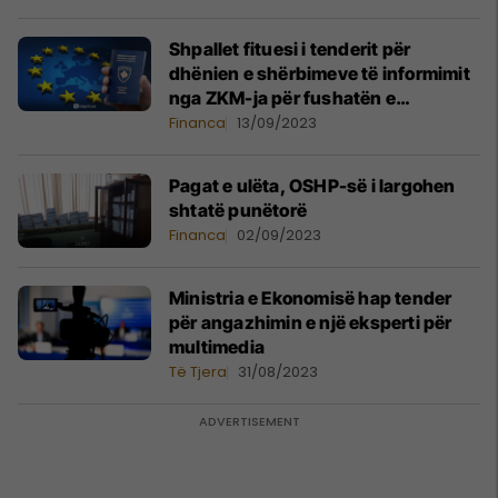
Shpallet fituesi i tenderit për
dhënien e shërbimeve të informimit
nga ZKM-ja për fushatën e
liberalizimit të vizave
Financa
13/09/2023
Pagat e ulëta, OSHP-së i largohen
shtatë punëtorë
Financa
02/09/2023
Ministria e Ekonomisë hap tender
për angazhimin e një eksperti për
multimedia
Të Tjera
31/08/2023