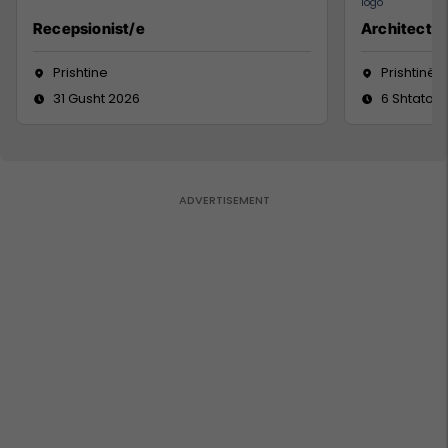
Recepsionist/e
Architect
Prishtine
Prishtinë
31 Gusht 2026
6 Shtator 