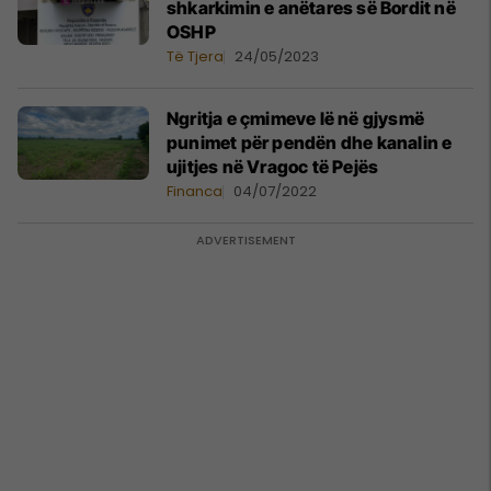
shkarkimin e anëtares së Bordit në
OSHP
Të Tjera
24/05/2023
Ngritja e çmimeve lë në gjysmë
punimet për pendën dhe kanalin e
ujitjes në Vragoc të Pejës
Financa
04/07/2022