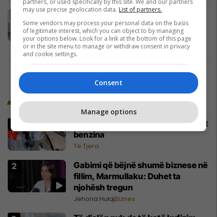
partners, or used specifically by this site. We and our partners
may use precise geolocation data.
List of partners.
PDK: Ministria e Infrastrukturës
Some vendors may process your personal data on the basis
keqpërdori mbi 9 milionë euro,
of legitimate interest, which you can object to by managing
nënshkroi 42 kontrata një burimore
your options below. Look for a link at the bottom of this page
Financa
18/04/2022
or in the site menu to manage or withdraw consent in privacy
and cookie settings.
1
Consent
Trend Ekonomi
Manage options
Çmimet e derivateve, shtrenjtohet
benzina
Të Tjera
Gabimi që bëjnë shumë biznese në
fillim, Marmullaku: Duhet ta
njohësh tregun
Jehona Hulaj
Biznes