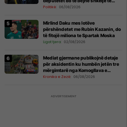
deputetët do të bëjnë shkelje të
rëndë kushtetuese
Politikë
06/08/2026
Mirlind Daku mes lotëve
përshëndetet me Rubin Kazanin, do
të fitojë miliona te Spartak Moska
Ligat tjera
02/08/2026
Mediat gjermane publikojnë detaje
për aksidentin ku humbën jetën tre
mërgimtarë nga Komogllava e
Ferizajt
Kronika e Zezë
06/08/2026