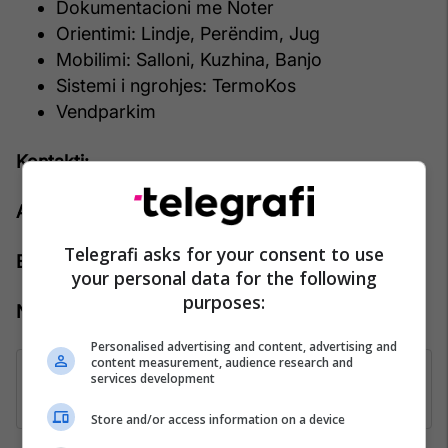
Dokumentacioni me Noter
Orientimi: Lindje, Perëndim, Jug
Mobilimi: Salloni, Kuzhina, Banjo
Sistemi i ngrohjes: TermoKos
Vendparkim
Kontakti:
Agjenti: Artan Badivuku
Telegrafi asks for your consent to use
Emaili: artan.badivuku@pro-rks.com
your personal data for the following
purposes:
Numri kontaktues: +383 44 888 444
Personalised advertising and content, advertising and
content measurement, audience research and
services development
Store and/or access information on a device