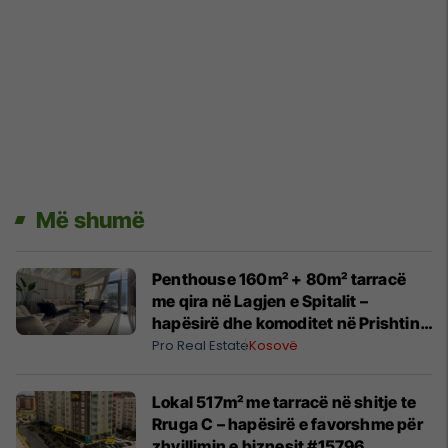
Më shumë
Penthouse 160m² + 80m² tarracë
me qira në Lagjen e Spitalit –
hapësirë dhe komoditet në Prishtinë
#14030
Pro Real Estate
Kosovë
Lokal 517m² me tarracë në shitje te
Rruga C – hapësirë e favorshme për
zhvillimin e biznesit #15796