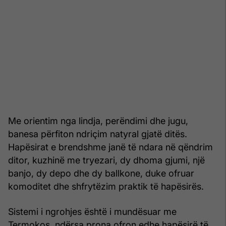
Me orientim nga lindja, perëndimi dhe jugu,
banesa përfiton ndriçim natyral gjatë ditës.
Hapësirat e brendshme janë të ndara në qëndrim
ditor, kuzhinë me tryezari, dy dhoma gjumi, një
banjo, dy depo dhe dy ballkone, duke ofruar
komoditet dhe shfrytëzim praktik të hapësirës.
Sistemi i ngrohjes është i mundësuar me
Termokos, ndërsa prona ofron edhe hapësirë të