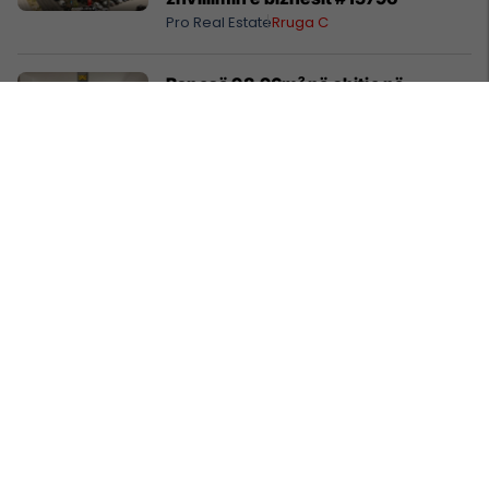
Pro Real Estate
Rruga C
Banesë 98.96m² në shitje në
Lakrishtë – banim modern pranë
qendrës #16060
Pro Real Estate
Lakrishtë
Objekt 2475m² me qira në Sllatinë të
Madhe – hapësirë e përshtatshme
për zhvillimin e biznesit #16068
Pro Real Estate
Fushë Kosovë
Banesë 158m² në shitje te Rruga C –
hapësirë e bollshme për familje
#14073
Pro Real Estate
Rruga C
Shtëpi 248m² në Lagjen e Gjelbër –