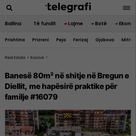
Ballina
Të fundit
Lajme
Botë
Ekono
Prishtina
Prizreni
Peja
Ferizaj
Gjakova
Mitrov
Real Estate
>
Kosovë
>
Banesë 80m² në shitje në Bregun e
Diellit, me hapësirë praktike për
familje #16079