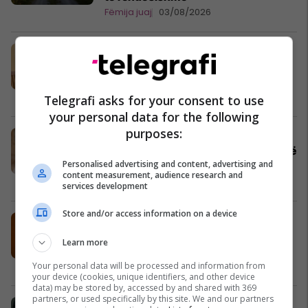
Fëmija juaj
03/08/2026
Fraza që mund ta ndihmojnë një
fëmijë të ndihet më i sigurt dhe më i
qetë
Fëmija juaj
03/08/2026
Telegrafi asks for your consent to use
your personal data for the following
purposes:
"Vajza e ish-burrit tim po ma kthen
jetën në ferr": Psikologia tregon si të
Personalised advertising and content, advertising and
përballeni me këtë situatë
content measurement, audience research and
Psikologji
01/08/2026
services development
Store and/or access information on a device
A e vonon dygjuhësia të folurin te
fëmijët parashkollorë dhe kur duhet
Learn more
të shqetësohen prindërit?
Prindër dhe fëmijë
30/07/2026
Your personal data will be processed and information from
your device (cookies, unique identifiers, and other device
data) may be stored by, accessed by and shared with 369
partners, or used specifically by this site. We and our partners
Çfarë ndodh nëse mbeteni