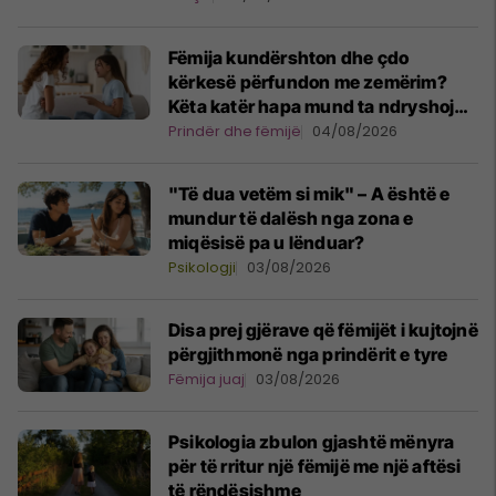
Fëmija kundërshton dhe çdo
kërkesë përfundon me zemërim?
Këta katër hapa mund ta ndryshojnë
situatën
Prindër dhe fëmijë
04/08/2026
"Të dua vetëm si mik" – A është e
mundur të dalësh nga zona e
miqësisë pa u lënduar?
Psikologji
03/08/2026
Disa prej gjërave që fëmijët i kujtojnë
përgjithmonë nga prindërit e tyre
Fëmija juaj
03/08/2026
Psikologia zbulon gjashtë mënyra
për të rritur një fëmijë me një aftësi
të rëndësishme