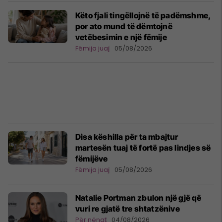
Këto fjali tingëllojnë të padëmshme,
por ato mund të dëmtojnë
vetëbesimin e një fëmije
Fëmija juaj
05/08/2026
Disa këshilla për ta mbajtur
martesën tuaj të fortë pas lindjes së
fëmijëve
Fëmija juaj
05/08/2026
Natalie Portman zbulon një gjë që
vuri re gjatë tre shtatzënive
Për nënat
04/08/2026