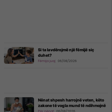
Si ta lavdërojmë një fëmijë siç
duhet?
Fëmija juaj
06/08/2026
Nënat shpesh harrojnë veten, këto
zakone të vogla mund të ndihmojnë
Për nënat
06/08/2026