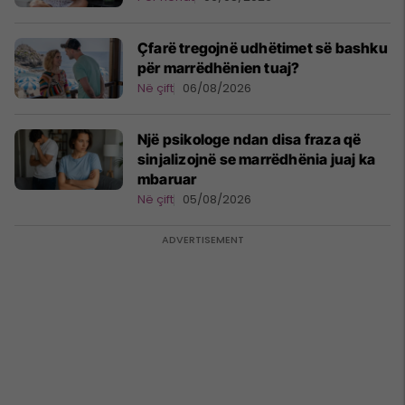
Çfarë tregojnë udhëtimet së bashku
për marrëdhënien tuaj?
Në çift
06/08/2026
Një psikologe ndan disa fraza që
sinjalizojnë se marrëdhënia juaj ka
mbaruar
Në çift
05/08/2026