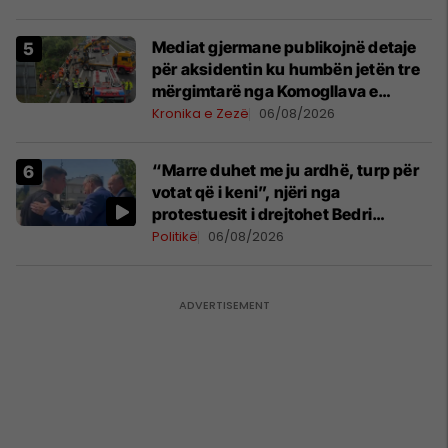
Mediat gjermane publikojnë detaje
për aksidentin ku humbën jetën tre
mërgimtarë nga Komogllava e
Ferizajt
Kronika e Zezë
06/08/2026
“Marre duhet me ju ardhë, turp për
votat që i keni”, njëri nga
protestuesit i drejtohet Bedri
Hamzës
Politikë
06/08/2026