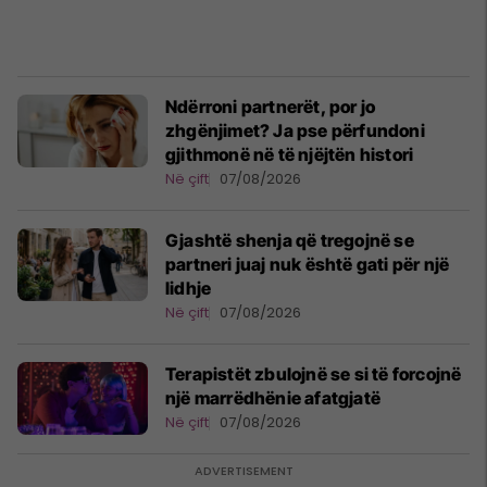
Ndërroni partnerët, por jo
zhgënjimet? Ja pse përfundoni
gjithmonë në të njëjtën histori
Në çift
07/08/2026
Gjashtë shenja që tregojnë se
partneri juaj nuk është gati për një
lidhje
Në çift
07/08/2026
Terapistët zbulojnë se si të forcojnë
një marrëdhënie afatgjatë
Në çift
07/08/2026