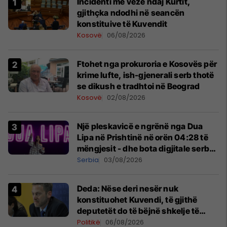
Incidenti me vezë ndaj Kurtit,
gjithçka ndodhi në seancën
konstituive të Kuvendit
Kosovë
06/08/2026
Ftohet nga prokuroria e Kosovës për
krime lufte, ish-gjenerali serb thotë
se dikush e tradhtoi në Beograd
Kosovë
02/08/2026
Një pleskavicë e ngrënë nga Dua
Lipa në Prishtinë në orën 04:28 të
mëngjesit - dhe bota digjitale serbe
shpall gjendjen e luftës
Serbia
03/08/2026
Deda: Nëse deri nesër nuk
konstituohet Kuvendi, të gjithë
deputetët do të bëjnë shkelje të
rëndë kushtetuese
Politikë
06/08/2026