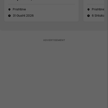
Prishtine
Prishtinë
31 Gusht 2026
6 Shtator 