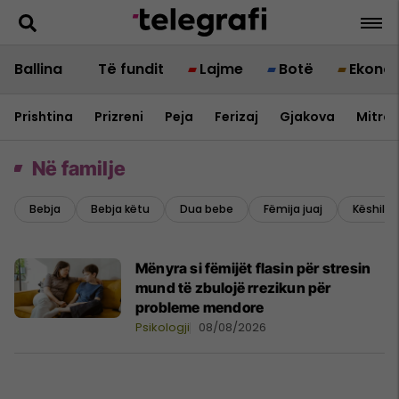
Ballina
Të fundit
Lajme
Botë
Ekono
Prishtina
Prizreni
Peja
Ferizaj
Gjakova
Mitrov
Në familje
Bebja
Bebja këtu
Dua bebe
Fëmija juaj
Këshilla
Mënyra si fëmijët flasin për stresin
mund të zbulojë rrezikun për
probleme mendore
Psikologji
08/08/2026