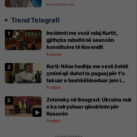
Keshilla Modë
Trend Telegrafi
Incidenti me vezë ndaj Kurtit,
gjithçka ndodhi në seancën
konstituive të Kuvendit
Kosovë
Kurti: Nëse hedhja me vezë është
çmimi që duhet ta paguaj për t’u
takuar e bashkëbiseduar jam i
lumtur ta bëj këtë
Politikë
Zelensky në Beograd: Ukraina nuk
e ka ndryshuar qëndrimin për
Kosovën
Politikë