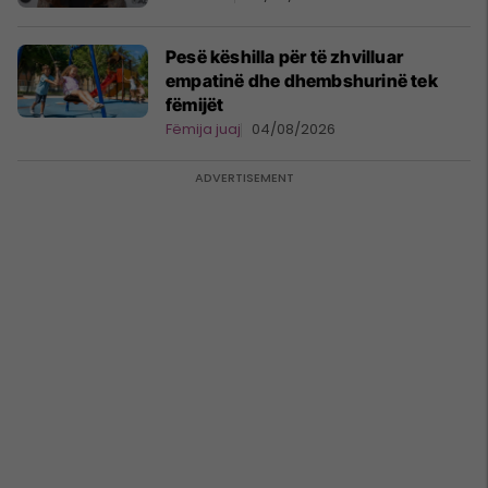
Pesë këshilla për të zhvilluar
empatinë dhe dhembshurinë tek
fëmijët
Fëmija juaj
04/08/2026