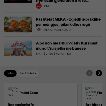
frymëzon gjeneratën e re të
krijuesve
IPKO
Pashtetat MEKA - zgjedhje praktike
për mëngjes, piknik dhe rrugë
MEKA HALAL FOOD
A po don me rrnu n’deti? Kursimet
mund t’ju sjellin një banesë
Banka Ekonomike
Jobs
Real Estate
Padel Zone
Flex 
Recepsionist/e
Architect