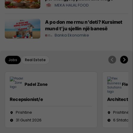
MEKA HALAL FOOD
A po don me rrnu n’deti? Kursimet
mund t’ju sjellin një banesë
Banka Ekonomike
Jobs
Real Estate
Padel Zone
Flex 
Recepsionist/e
Architect
Prishtine
Prishtinë
31 Gusht 2026
6 Shtator 