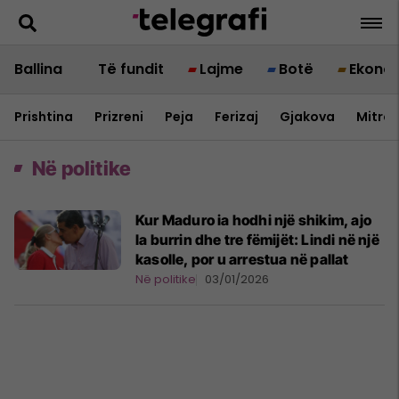
Ballina
Të fundit
Lajme
Botë
Ekono
Prishtina
Prizreni
Peja
Ferizaj
Gjakova
Mitrov
Në politike
Kur Maduro ia hodhi një shikim, ajo
la burrin dhe tre fëmijët: Lindi në një
kasolle, por u arrestua në pallat
Në politike
03/01/2026