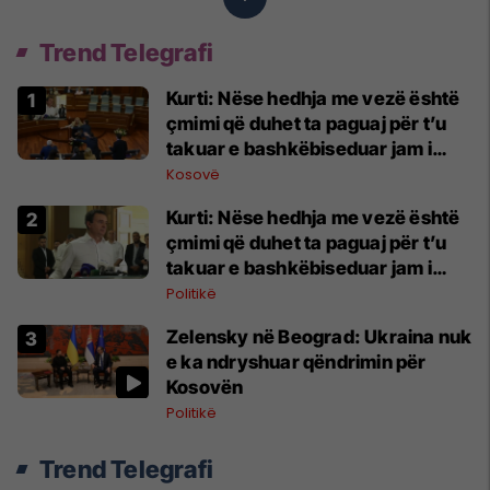
Trend Telegrafi
Kurti: Nëse hedhja me vezë është
çmimi që duhet ta paguaj për t’u
takuar e bashkëbiseduar jam i
lumtur ta bëj këtë
Kosovë
Kurti: Nëse hedhja me vezë është
çmimi që duhet ta paguaj për t’u
takuar e bashkëbiseduar jam i
lumtur ta bëj këtë
Politikë
Zelensky në Beograd: Ukraina nuk
e ka ndryshuar qëndrimin për
Kosovën
Politikë
Trend Telegrafi