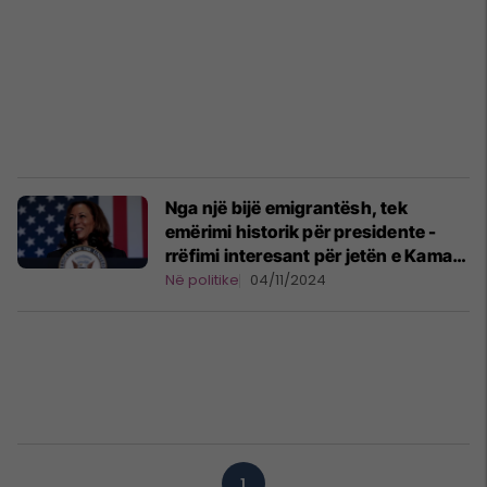
Nga një bijë emigrantësh, tek
emërimi historik për presidente -
rrëfimi interesant për jetën e Kamala
Harris
Në politike
04/11/2024
1