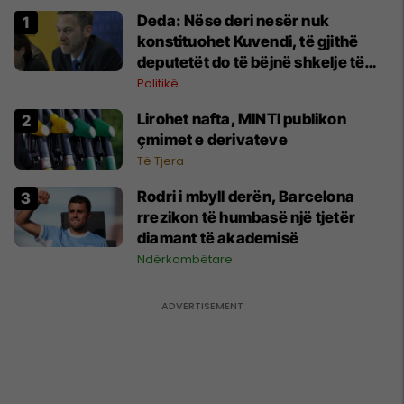
Deda: Nëse deri nesër nuk
konstituohet Kuvendi, të gjithë
deputetët do të bëjnë shkelje të
rëndë kushtetuese
Politikë
Lirohet nafta, MINTI publikon
çmimet e derivateve
Të Tjera
Rodri i mbyll derën, Barcelona
rrezikon të humbasë një tjetër
diamant të akademisë
Ndërkombëtare