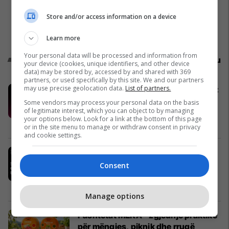
Store and/or access information on a device
Learn more
Your personal data will be processed and information from
Promo
Reklamo këtu
your device (cookies, unique identifiers, and other device
data) may be stored by, accessed by and shared with 369
partners, or used specifically by this site. We and our partners
may use precise geolocation data.
List of partners.
Konkurset e javës në Telegrafi Jobs:
Mundësi të reja për zhvillimin tuaj
Some vendors may process your personal data on the basis
of legitimate interest, which you can object to by managing
profesional
your options below. Look for a link at the bottom of this page
Telegrafi Jobs
or in the site menu to manage or withdraw consent in privacy
and cookie settings.
IPKO, Sponsor i Artë i DokuFest
2026, mbështet filmin dhe
Consent
frymëzon gjeneratën e re të
krijuesve
IPKO
Manage options
Pashtetat MEKA - zgjedhje praktike
për mëngjes, piknik dhe rrugë