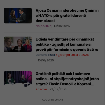
Vjosa Osmani nderohet me Çmimin
e NATO-s për gratë lidere në
demokraci
Në politike
13/10/2025
E diela vendimtare për dinamikat
politike - zgjedhjet komunale si
provë për formimin e qeverisë së re
Jehona Hulaj
Zgjedhjet Lokale 2025
10/10/2025
Gratë në politikë cak i sulmeve
online - si shpifjet ndryshojnë jetën
e tyre? Flasin Demolli e Koprani
Muçaj
Kosovë
29/09/2025