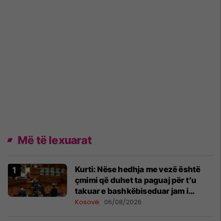
Më të lexuarat
Kurti: Nëse hedhja me vezë është
çmimi që duhet ta paguaj për t’u
takuar e bashkëbiseduar jam i
lumtur ta bëj këtë
Kosovë
06/08/2026