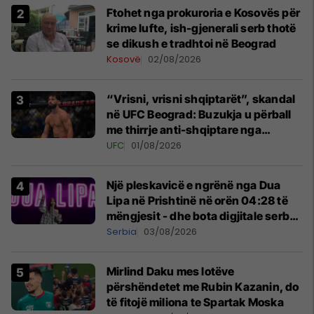
Ftohet nga prokuroria e Kosovës për
krime lufte, ish-gjenerali serb thotë
se dikush e tradhtoi në Beograd
Kosovë
02/08/2026
“Vrisni, vrisni shqiptarët”, skandal
në UFC Beograd: Buzukja u përball
me thirrje anti-shqiptare nga
tribunat
UFC
01/08/2026
Një pleskavicë e ngrënë nga Dua
Lipa në Prishtinë në orën 04:28 të
mëngjesit - dhe bota digjitale serbe
shpall gjendjen e luftës
Serbia
03/08/2026
Mirlind Daku mes lotëve
përshëndetet me Rubin Kazanin, do
të fitojë miliona te Spartak Moska