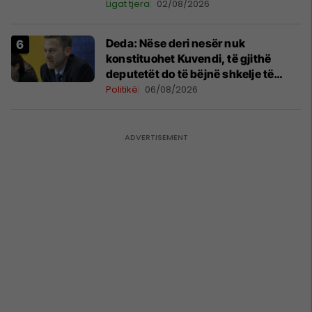
Ligat tjera
02/08/2026
Deda: Nëse deri nesër nuk
konstituohet Kuvendi, të gjithë
deputetët do të bëjnë shkelje të
rëndë kushtetuese
Politikë
06/08/2026