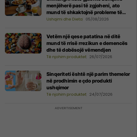
menjëherë pasi të zgjoheni, ato
mund të shkaktojnë probleme të
caktuara
Ushqimi dhe Dieta
05/08/2026
Vetëm një qese patatina në ditë
mund të rrisë rrezikun e demencës
dhe të dobësojë vëmendjen
Të njohim produktet
26/07/2026
Sinqeriteti është një parim themelor
në prodhimin e çdo produkti
ushqimor
Të njohim produktet
24/07/2026