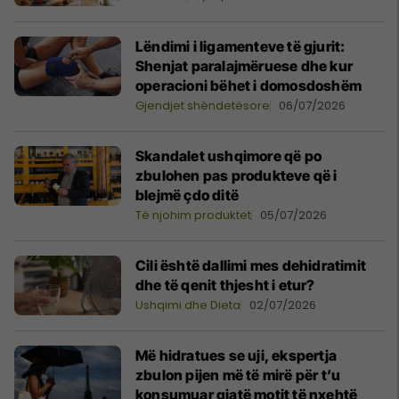
Lëndimi i ligamenteve të gjurit:
Shenjat paralajmëruese dhe kur
operacioni bëhet i domosdoshëm
Gjendjet shëndetësore
06/07/2026
Skandalet ushqimore që po
zbulohen pas produkteve që i
blejmë çdo ditë
Të njohim produktet
05/07/2026
Cili është dallimi mes dehidratimit
dhe të qenit thjesht i etur?
Ushqimi dhe Dieta
02/07/2026
Më hidratues se uji, ekspertja
zbulon pijen më të mirë për t’u
konsumuar gjatë motit të nxehtë