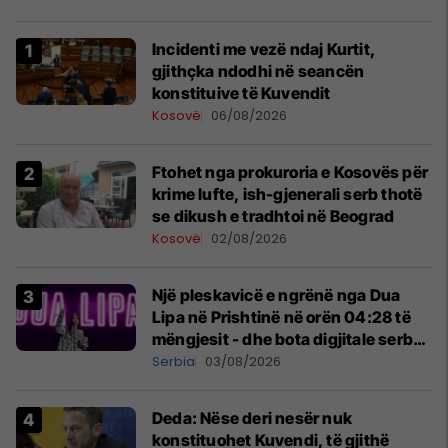
Incidenti me vezë ndaj Kurtit,
gjithçka ndodhi në seancën
konstituive të Kuvendit
Kosovë
06/08/2026
Ftohet nga prokuroria e Kosovës për
krime lufte, ish-gjenerali serb thotë
se dikush e tradhtoi në Beograd
Kosovë
02/08/2026
Një pleskavicë e ngrënë nga Dua
Lipa në Prishtinë në orën 04:28 të
mëngjesit - dhe bota digjitale serbe
shpall gjendjen e luftës
Serbia
03/08/2026
Deda: Nëse deri nesër nuk
konstituohet Kuvendi, të gjithë