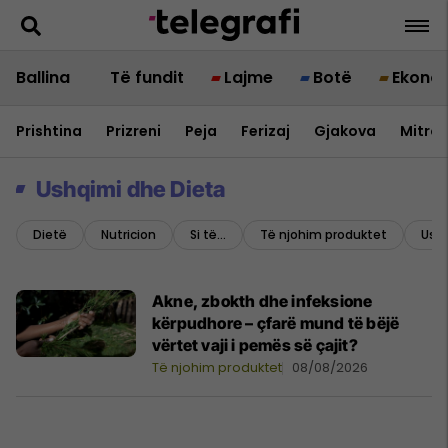
Ballina
Të fundit
Lajme
Botë
Ekono
Prishtina
Prizreni
Peja
Ferizaj
Gjakova
Mitrov
Ushqimi dhe Dieta
Dietë
Nutricion
Si të…
Të njohim produktet
Ush
Akne, zbokth dhe infeksione
kërpudhore – çfarë mund të bëjë
vërtet vaji i pemës së çajit?
Të njohim produktet
08/08/2026