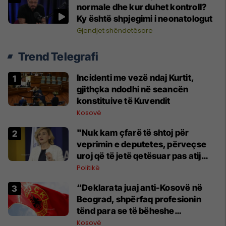
normale dhe kur duhet kontroll?
Ky është shpjegimi i neonatologut
Gjendjet shëndetësore
Trend Telegrafi
Incidenti me vezë ndaj Kurtit,
gjithçka ndodhi në seancën
konstituive të Kuvendit
Kosovë
"Nuk kam çfarë të shtoj për
veprimin e deputetes, përveçse
uroj që të jetë qetësuar pas atij
momenti", reagon Kusari-Lila
Politikë
“Deklarata juaj anti-Kosovë në
Beograd, shpërfaq profesionin
tënd para se të bëheshe
president”, OVL e UÇK-së i reagon
Kosovë