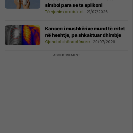
simbol para se ta aplikoni
Të njohim produktet
21/07/2026
Kanceri i mushkërive mund të rritet
në heshtje, pa shkaktuar dhimbje
Gjendjet shëndetësore
20/07/2026