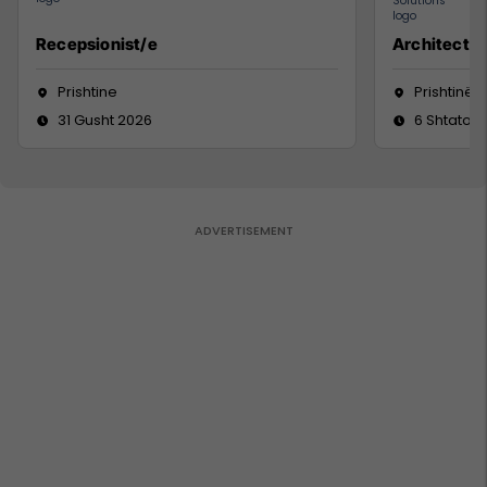
Recepsionist/e
Architect
Prishtine
Prishtinë
31 Gusht 2026
6 Shtator 