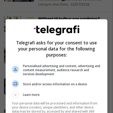
Ushqimi dhe Dieta
02/07/2026
Ndiheni të lodhur pas ngrënies?
Nutricionistët këshillojnë se si të
kapërceni rënien e energjisë
Ushqimi dhe Dieta
02/07/2026
Telegrafi asks for your consent to use
your personal data for the following
Pse duhet t’i kushtoni më shumë
purposes:
vëmendje marrjes së kaliumit gjatë
verës?
Personalised advertising and content, advertising and
Ushqimi dhe Dieta
01/07/2026
content measurement, audience research and
services development
Ju zgjoheni natën nga ngërçet në
Store and/or access information on a device
pulpë? Mos e fajësoni menjëherë
magnezin
Learn more
Gjendjet shëndetësore
30/06/2026
Your personal data will be processed and information from
your device (cookies, unique identifiers, and other device
data) may be stored by, accessed by and shared with 369
Suplementet nuk janë gjithmonë të