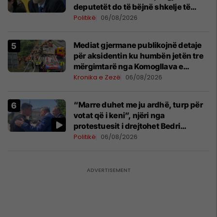
deputetët do të bëjnë shkelje të
rëndë kushtetuese
Politikë
06/08/2026
Mediat gjermane publikojnë detaje
për aksidentin ku humbën jetën tre
mërgimtarë nga Komogllava e
Ferizajt
Kronika e Zezë
06/08/2026
“Marre duhet me ju ardhë, turp për
votat që i keni”, njëri nga
protestuesit i drejtohet Bedri
Hamzës
Politikë
06/08/2026