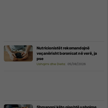
Nutricionistët rekomandojnë
veçanërisht boronicat në verë, ja
pse
Ushqimi dhe Dieta
05/08/2026
Shmangni këto gjashtë ushqime