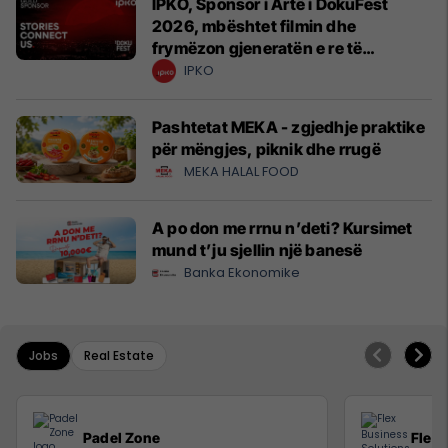
IPKO, Sponsor i Artë i DokuFest
2026, mbështet filmin dhe
frymëzon gjeneratën e re të
krijuesve
IPKO
Pashtetat MEKA - zgjedhje praktike
për mëngjes, piknik dhe rrugë
MEKA HALAL FOOD
A po don me rrnu n’deti? Kursimet
mund t’ju sjellin një banesë
Banka Ekonomike
Jobs
Real Estate
Padel Zone
Flex 