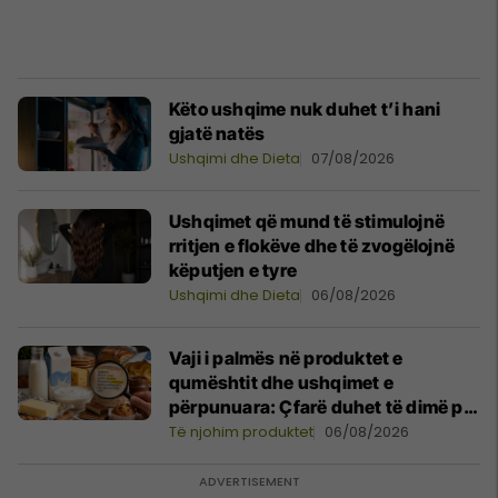
Këto ushqime nuk duhet t’i hani
gjatë natës
Ushqimi dhe Dieta
07/08/2026
Ushqimet që mund të stimulojnë
rritjen e flokëve dhe të zvogëlojnë
këputjen e tyre
Ushqimi dhe Dieta
06/08/2026
Vaji i palmës në produktet e
qumështit dhe ushqimet e
përpunuara: Çfarë duhet të dimë për
sasinë dhe ndikimin në shëndet?
Të njohim produktet
06/08/2026