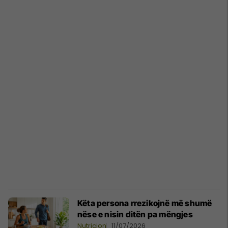
Këta persona rrezikojnë më shumë
nëse e nisin ditën pa mëngjes
Nutricion
11/07/2026