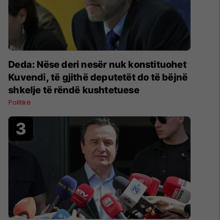
Deda: Nëse deri nesër nuk konstituohet
Kuvendi, të gjithë deputetët do të bëjnë
shkelje të rëndë kushtetuese
Politikë