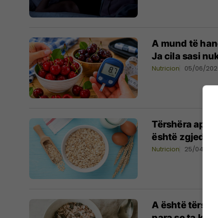
A mund të hanë
Ja cila sasi nu
Nutricion
05/06/202
Tërshëra apo v
është zgjedhja
Nutricion
25/04/20
A është tërshë
para se ta ko