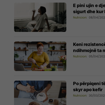
E pini ujin e d
sigurt dhe kur
Nutricion
08/04/20
Keni rezistenc
ndihmojnë ta m
Nutricion
05/04/20
Po përpiqeni të
skyr apo kefir
Nutricion
30/03/202