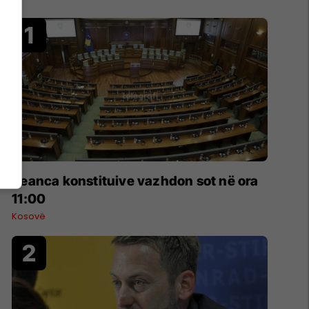
Seanca konstituive vazhdon sot në ora
11:00
Kosovë