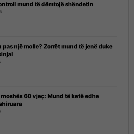
ontroll mund të dëmtojë shëndetin
6
u pas një molle? Zorrët mund të jenë duke
injal
6
s moshës 60 vjeç: Mund të ketë edhe
shiruara
6