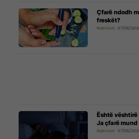
Çfarë ndodh me
freskët?
Nutricion
07/06/202
Është vështirë t
Ja çfarë mund 
Nutricion
07/06/202