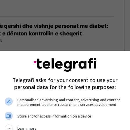
 qershi dhe vishnje personat me diabet:
k e dëmton kontrollin e sheqerit
6
ezët për mëngjes? Ekspertët zbulojnë cila
Telegrafi asks for your consent to use your
 më e mirë
personal data for the following purposes:
26
Personalised advertising and content, advertising and content
measurement, audience research and services development
Store and/or access information on a device
ra vërtet pa gluten? Çfarë duhet të dini
Learn more
nsumoni