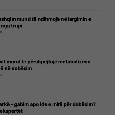
y ushqim mund të ndihmojë në largimin e
 nga trupi
26
mit mund të përshpejtojë metabolizmin
jë në dobësim
6
arkë - gabim apo ide e mirë për dobësim?
 ekspertët