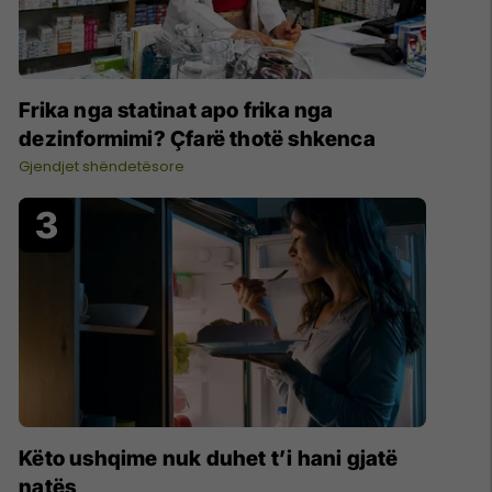
Frika nga statinat apo frika nga
dezinformimi? Çfarë thotë shkenca
Gjendjet shëndetësore
Këto ushqime nuk duhet t’i hani gjatë
natës