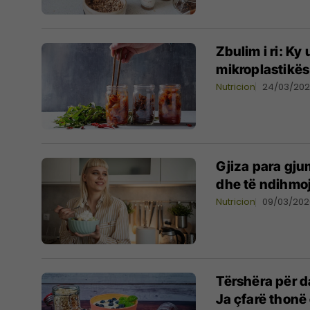
Zbulim i ri: K
mikroplastikës
Nutricion
24/03/20
Gjiza para gju
dhe të ndihmo
Nutricion
09/03/202
Tërshëra për d
Ja çfarë thonë