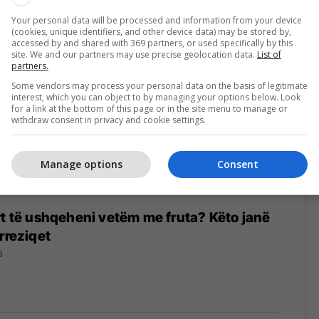
26
Your personal data will be processed and information from your device
(cookies, unique identifiers, and other device data) may be stored by,
accessed by and shared with 369 partners, or used specifically by this
site. We and our partners may use precise geolocation data.
List of
partners.
Some vendors may process your personal data on the basis of legitimate
interest, which you can object to by managing your options below. Look
for a link at the bottom of this page or in the site menu to manage or
withdraw consent in privacy and cookie settings.
Manage options
Consent
rt të ushqeheni vetëm me fruta? Këto janë
rreziqet
6