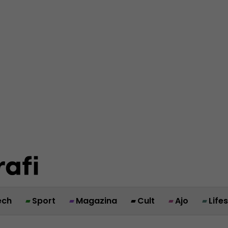
ech
Sport
Magazina
Cult
Ajo
Life