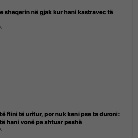
 sheqerin në gjak kur hani kastravec të
6
ë flini të uritur, por nuk keni pse ta duroni:
të hani vonë pa shtuar peshë
6