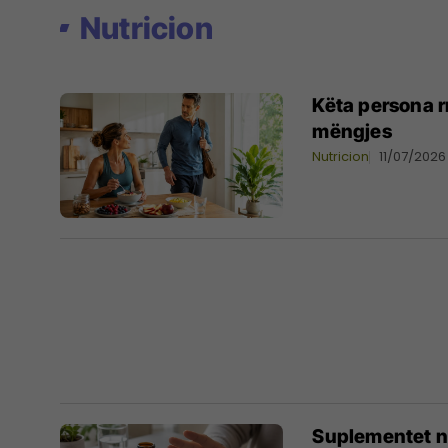
Nutricion
Këta persona r
mëngjes
Nutricion
11/07/2026
Suplementet n