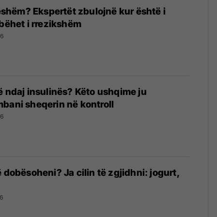
jeshëm? Ekspertët zbulojnë kur është i
 bëhet i rrezikshëm
26
ë ndaj insulinës? Këto ushqime ju
bani sheqerin në kontroll
26
 dobësoheni? Ja cilin të zgjidhni: jogurt,
6