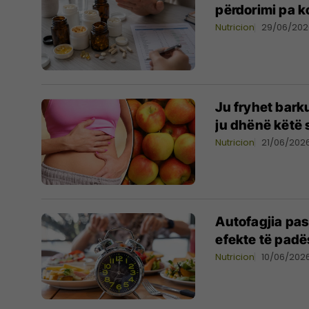
përdorimi pa k
Nutricion
29/06/202
Ju fryhet bark
ju dhënë këtë s
Nutricion
21/06/202
Autofagjia pa
efekte të padë
Nutricion
10/06/202