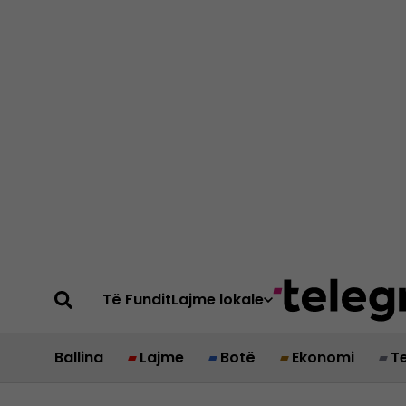
Të Fundit
Lajme lokale
Ballina
Lajme
Botë
Ekonomi
T