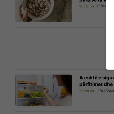
Nutricion
20/04/20
A është e sigu
përfitimet dhe 
Nutricion
13/04/202