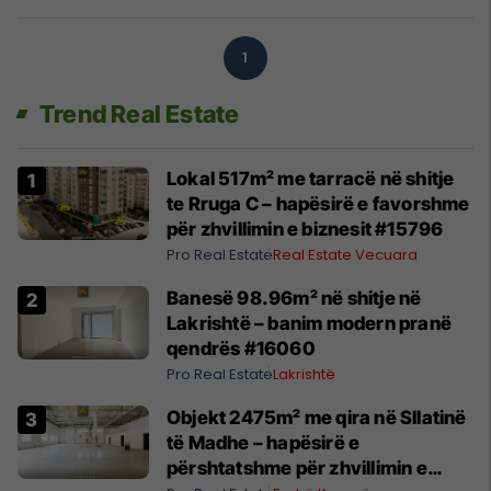
1
Trend Real Estate
Lokal 517m² me tarracë në shitje
te Rruga C – hapësirë e favorshme
për zhvillimin e biznesit #15796
Pro Real Estate
Real Estate Vecuara
Banesë 98.96m² në shitje në
Lakrishtë – banim modern pranë
qendrës #16060
Pro Real Estate
Lakrishtë
Objekt 2475m² me qira në Sllatinë
të Madhe – hapësirë e
përshtatshme për zhvillimin e