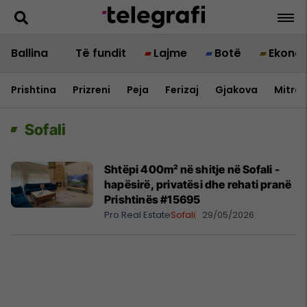
Ballina
Të fundit
Lajme
Botë
Ekono
Prishtina
Prizreni
Peja
Ferizaj
Gjakova
Mitrov
Sofali
Shtëpi 400m² në shitje në Sofali -
hapësirë, privatësi dhe rehati pranë
Prishtinës #15695
Pro Real Estate
Sofali
29/05/2026