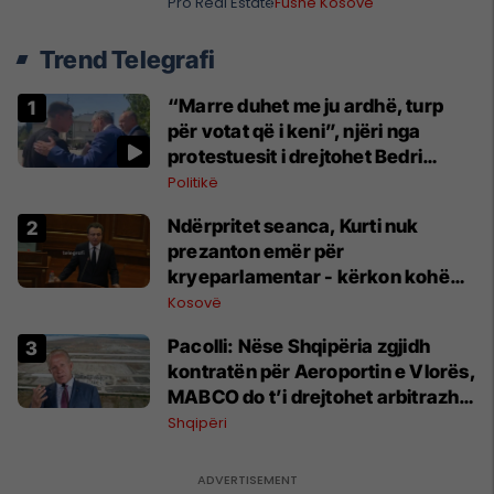
biznesit #16068
Pro Real Estate
Fushë Kosovë
Trend Telegrafi
“Marre duhet me ju ardhë, turp
për votat që i keni”, njëri nga
protestuesit i drejtohet Bedri
Hamzës
Politikë
Ndërpritet seanca, Kurti nuk
prezanton emër për
kryeparlamentar - kërkon kohë
shtesë për marrëveshje politike
Kosovë
Pacolli: Nëse Shqipëria zgjidh
kontratën për Aeroportin e Vlorës,
MABCO do t’i drejtohet arbitrazhit
ndërkombëtar
Shqipëri