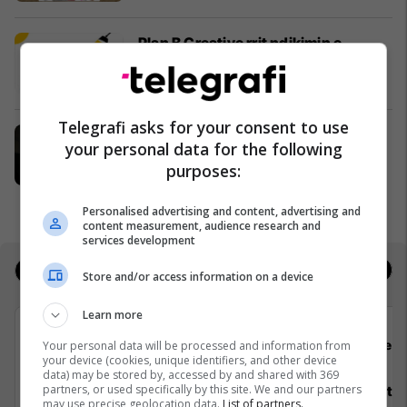
Plan B Creative rrit ndikimin e
biznesit tuaj online
Plan B
Telegrafi asks for your consent to use
Po kërkoni mjek apo klinikë në
your personal data for the following
Kosovë? Njihuni me
purposes:
GjejeMjekun.com
GjejeMjekun
Personalised advertising and content, advertising and
content measurement, audience research and
services development
Jobs
Real Estate
Store and/or access information on a device
Learn more
Padel Zone
Flex 
Your personal data will be processed and information from
your device (cookies, unique identifiers, and other device
data) may be stored by, accessed by and shared with 369
partners, or used specifically by this site. We and our partners
Recepsionist/e
Architect
may use precise geolocation data.
List of partners.