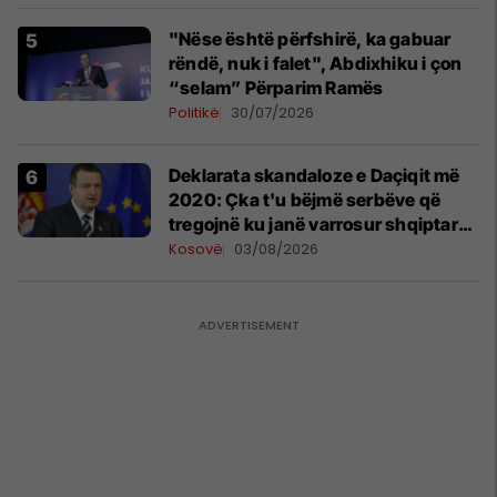
"Nëse është përfshirë, ka gabuar
rëndë, nuk i falet", Abdixhiku i çon
“selam” Përparim Ramës
Politikë
30/07/2026
​Deklarata skandaloze e Daçiqit më
2020: Çka t'u bëjmë serbëve që
tregojnë ku janë varrosur shqiptarët
në Serbi
Kosovë
03/08/2026