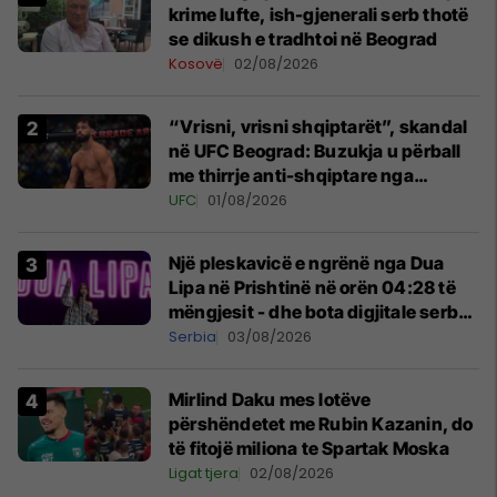
krime lufte, ish-gjenerali serb thotë
se dikush e tradhtoi në Beograd
Kosovë
02/08/2026
“Vrisni, vrisni shqiptarët”, skandal
në UFC Beograd: Buzukja u përball
me thirrje anti-shqiptare nga
tribunat
UFC
01/08/2026
Një pleskavicë e ngrënë nga Dua
Lipa në Prishtinë në orën 04:28 të
mëngjesit - dhe bota digjitale serbe
shpall gjendjen e luftës
Serbia
03/08/2026
Mirlind Daku mes lotëve
përshëndetet me Rubin Kazanin, do
të fitojë miliona te Spartak Moska
Ligat tjera
02/08/2026