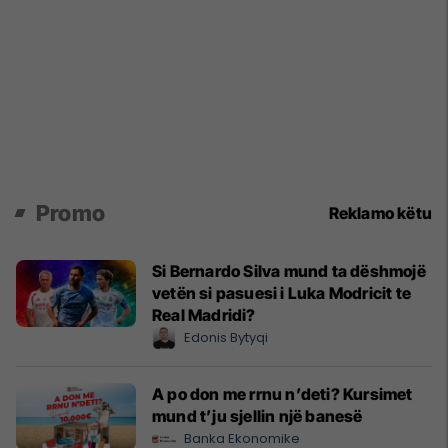
Promo
Reklamo këtu
Si Bernardo Silva mund ta dëshmojë
vetën si pasuesi i Luka Modricit te
Real Madridi?
Edonis Bytyqi
A po don me rrnu n’deti? Kursimet
mund t’ju sjellin një banesë
Banka Ekonomike