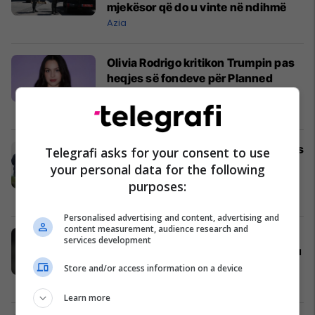
mjekësor që do u vinte në ndihmë
Azia
Olivia Rodrigo kritikon Trumpin pas
heqjes së fondeve për Planned
Parenthood
Yjet
RENEA zbarkon në Korçë pas vrasjes
Telegrafi asks for your consent to use
së ish-ushtarit, i riu nuk gjendet në
your personal data for the following
banesë, zbulohet fotoja e autorit
purposes:
Shqipëri
Personalised advertising and content, advertising and
content measurement, audience research and
Chelsea e “shkatërron” Milanin,
services development
Xabi Alonso zbulon se çfarë i pëlqeu
më shumë
Store and/or access information on a device
Ndërkombëtare
Learn more