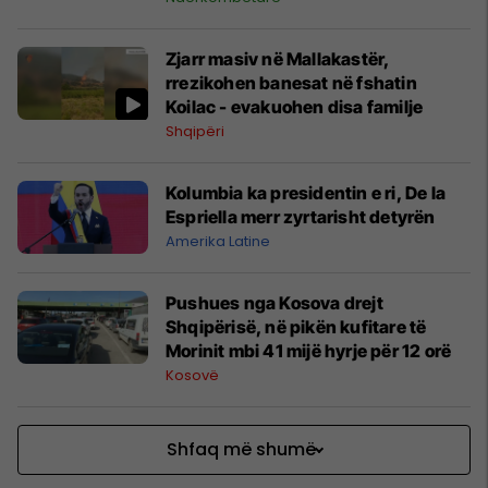
Zjarr masiv në Mallakastër,
rrezikohen banesat në fshatin
Koilac - evakuohen disa familje
Shqipëri
Kolumbia ka presidentin e ri, De la
Espriella merr zyrtarisht detyrën
Amerika Latine
​Pushues nga Kosova drejt
Shqipërisë, në pikën kufitare të
Morinit mbi 41 mijë hyrje për 12 orë
Kosovë
Shfaq më shumë