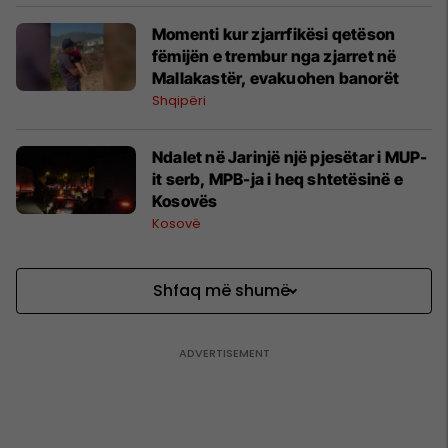
Momenti kur zjarrfikësi qetëson
fëmijën e trembur nga zjarret në
Mallakastër, evakuohen banorët
Shqipëri
Ndalet në Jarinjë një pjesëtar i MUP-
it serb, MPB-ja i heq shtetësinë e
Kosovës
Kosovë
Shfaq më shumë