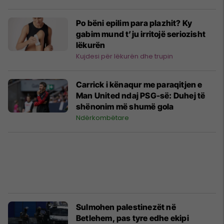
Po bëni epilim para plazhit? Ky
gabim mund t’ju irritojë seriozisht
lëkurën
Kujdesi për lëkurën dhe trupin
Carrick i kënaqur me paraqitjen e
Man United ndaj PSG-së: Duhej të
shënonim më shumë gola
Ndërkombëtare
Sulmohen palestinezët në
Betlehem, pas tyre edhe ekipi