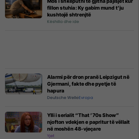
Mos i shkëputni të gjitha pajisjet kur
fillon stuhia: Ky gabim mund t’ju
kushtojë shtrenjtë
Këshilla dhe ide
Alarmi për dron pranë Leipzigut në
Gjermani, fakte dhe pyetje të
hapura
Deutsche Welle
Evropa
Ylli i serialit “That ’70s Show”
njofton vdekjen e papritur të vëllait
në moshën 48-vjeçare
Yjet