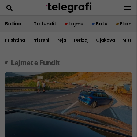
Ballina
Të fundit
Lajme
Botë
Ekono
Prishtina
Prizreni
Peja
Ferizaj
Gjakova
Mitrov
Telegrafi
Maqedoni
Lajmet e Fundit