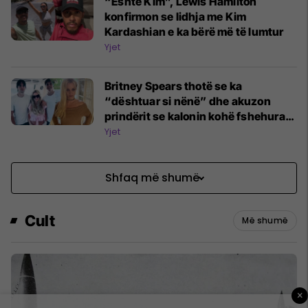
“Është Kim”, Lewis Hamilton
konfirmon se lidhja me Kim
Kardashian e ka bërë më të lumtur
Yjet
Britney Spears thotë se ka
“dështuar si nënë” dhe akuzon
prindërit se kalonin kohë fshehurazi
me djemtë e saj
Yjet
Shfaq më shumë
Cult
Më shumë
×