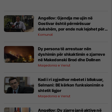
Angellov: Gjendja me ujin në
Gostivar është përmirësuar
dukshëm, por ende nuk lejohet për
pije
Komunat
Dy persona të arrestuar nën
dyshimin për shkaktimin e zjarreve
në Makedonski Brod dhe Dollnen
Maqedonia e Veriut
Kodi i ri zgjedhor mbetet i bllokuar,
Selmani: BE kërkon funksionimin e
shtetit ligjor
Maqedonia e Veriut
Angellov: Dy zjarre janë aktive në