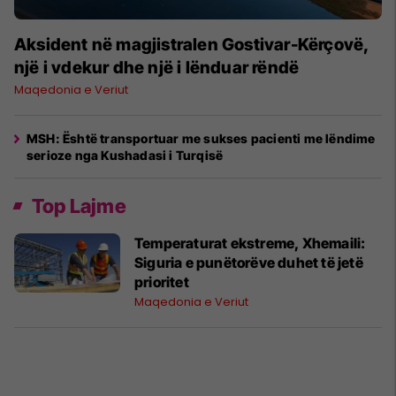
Aksident në magjistralen Gostivar-Kërçovë,
një i vdekur dhe një i lënduar rëndë
Maqedonia e Veriut
MSH: Është transportuar me sukses pacienti me lëndime
serioze nga Kushadasi i Turqisë
Top Lajme
Temperaturat ekstreme, Xhemaili:
Siguria e punëtorëve duhet të jetë
prioritet
Maqedonia e Veriut