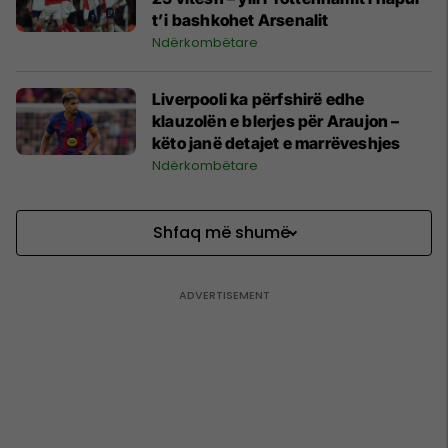
t’i bashkohet Arsenalit
Ndërkombëtare
Liverpooli ka përfshirë edhe
klauzolën e blerjes për Araujon –
këto janë detajet e marrëveshjes
Ndërkombëtare
Shfaq më shumë