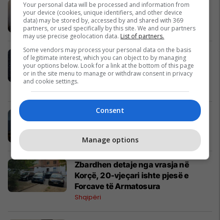
Të dielën nuk do të ketë kufizim për
Your personal data will be processed and information from
your device (cookies, unique identifiers, and other device
kamionët mbi 20 tonë
data) may be stored by, accessed by and shared with 369
Të Tjera
partners, or used specifically by this site. We and our partners
may use precise geolocation data.
List of partners.
Some vendors may process your personal data on the basis
Shawn Mendes konfirmon
of legitimate interest, which you can object to by managing
romancën me modelen Bruna
your options below. Look for a link at the bottom of this page
or in the site menu to manage or withdraw consent in privacy
Marquezine
and cookie settings.
Yjet
Consent
Zjarr pranë liqenit më të madh në
Itali, flakët jashtë kontrollit - pamje
Evropa
Manage options
Zbardhen detaje nga vrasja në
Korçë, 20-vjeçari ishte pjesë e
Forcave të Armatosura
Shqipëri