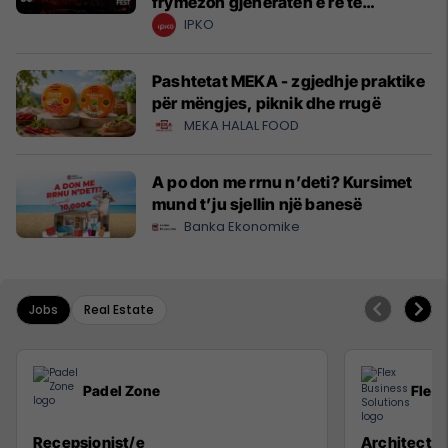
frymëzon gjeneratën e re të
krijuesve
IPKO
Pashtetat MEKA - zgjedhje praktike
për mëngjes, piknik dhe rrugë
MEKA HALAL FOOD
A po don me rrnu n’deti? Kursimet
mund t’ju sjellin një banesë
Banka Ekonomike
Jobs
Real Estate
Padel Zone
Flex 
Recepsionist/e
Architect