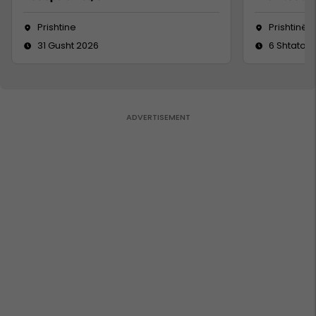
Prishtine
Prishtinë
31 Gusht 2026
6 Shtator 