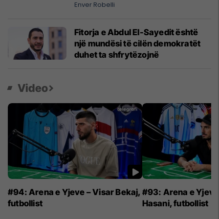
Bosnjës
Enver Robelli
Fitorja e Abdul El-Sayedit është
një mundësi të cilën demokratët
duhet ta shfrytëzojnë
Video
#94: Arena e Yjeve – Visar Bekaj,
#93: Arena e Yjeve 
futbollist
Hasani, futbollist