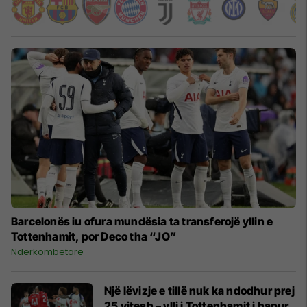
Barcelonës iu ofura mundësia ta transferojë yllin e
Tottenhamit, por Deco tha “JO”
Ndërkombëtare
Një lëvizje e tillë nuk ka ndodhur prej
25 vitesh – ylli i Tottenhamit i hapur