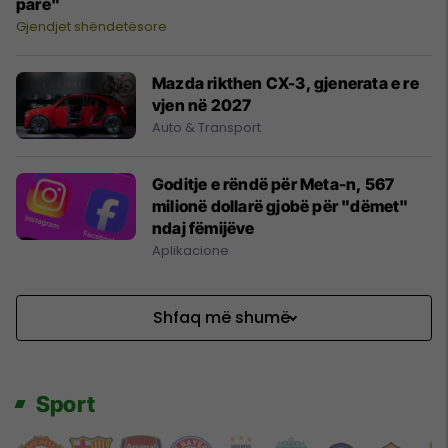
parë"
Gjendjet shëndetësore
Mazda rikthen CX-3, gjenerata e re
vjen në 2027
Auto & Transport
Goditje e rëndë për Meta-n, 567
milionë dollarë gjobë për "dëmet"
ndaj fëmijëve
Aplikacione
Shfaq më shumë
Sport