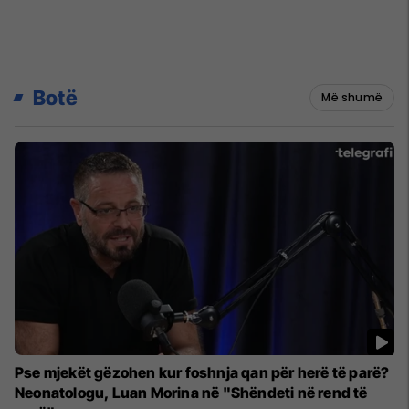
Botë
Më shumë
Pse mjekët gëzohen kur foshnja qan për herë të parë?
Neonatologu, Luan Morina në "Shëndeti në rend të