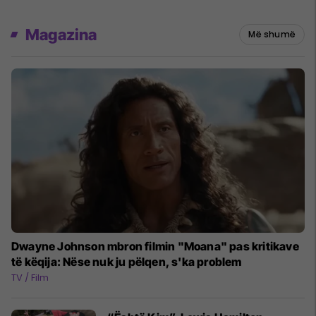
Magazina
Më shumë
Dwayne Johnson mbron filmin "Moana" pas kritikave
të këqija: Nëse nuk ju pëlqen, s'ka problem
TV / Film