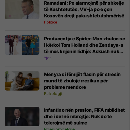
Ramadani: Po alarmojmë për shkelje
të Kushtetutës, VV-ja po e çon
Kosovën drejt pakushtetutshmërisë
Politikë
Producentja e Spider-Man zbulon se
i kërkoi Tom Holland dhe Zendaya-s
të mos krijonin lidhje: Askush nuk
më dëgjon kurrë
Yjet
Mënyra si fëmijët flasin për stresin
mund të zbulojë rrezikun për
probleme mendore
Psikologji
Infantino nën presion, FIFA mblidhet
dhe i del në mbrojtje: Nuk do të
tolerojmë më sulme
Ndërkombëtare