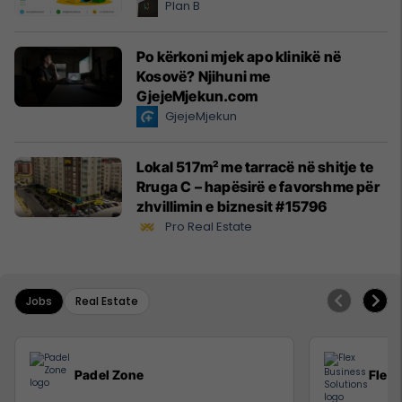
Plan B
Po kërkoni mjek apo klinikë në
Kosovë? Njihuni me
GjejeMjekun.com
GjejeMjekun
Lokal 517m² me tarracë në shitje te
Rruga C – hapësirë e favorshme për
zhvillimin e biznesit #15796
Pro Real Estate
Jobs
Real Estate
Padel Zone
Flex 