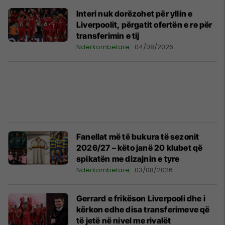
Interi nuk dorëzohet për yllin e
Liverpoolit, përgatit ofertën e re për
transferimin e tij
Ndërkombëtare
04/08/2026
Fanellat më të bukura të sezonit
2026/27 – këto janë 20 klubet që
spikatën me dizajnin e tyre
Ndërkombëtare
03/08/2026
Gerrard e frikëson Liverpooli dhe i
kërkon edhe disa transferimeve që
të jetë në nivel me rivalët