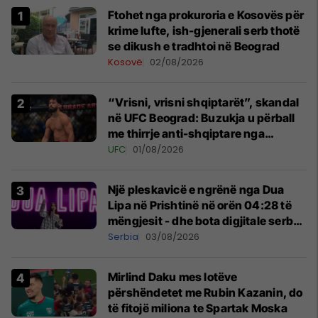
Ftohet nga prokuroria e Kosovës për
krime lufte, ish-gjenerali serb thotë
se dikush e tradhtoi në Beograd
Kosovë
02/08/2026
“Vrisni, vrisni shqiptarët”, skandal
në UFC Beograd: Buzukja u përball
me thirrje anti-shqiptare nga
tribunat
UFC
01/08/2026
Një pleskavicë e ngrënë nga Dua
Lipa në Prishtinë në orën 04:28 të
mëngjesit - dhe bota digjitale serbe
shpall gjendjen e luftës
Serbia
03/08/2026
Mirlind Daku mes lotëve
përshëndetet me Rubin Kazanin, do
të fitojë miliona te Spartak Moska