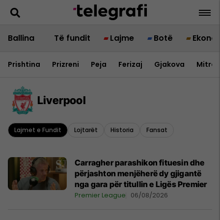
Ballina
Të fundit
Lajme
Botë
Ekono
Prishtina
Prizreni
Peja
Ferizaj
Gjakova
Mitrov
Liverpool
Lajmet e Fundit
Lojtarët
Historia
Fansat
Carragher parashikon fituesin dhe
përjashton menjëherë dy gjigantë
nga gara për titullin e Ligës Premier
Premier League
06/08/2026