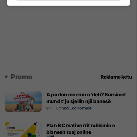
Promo
Reklamo këtu
A po don me rrnu n’deti? Kursimet
mund t’ju sjellin një banesë
Banka Ekonomike
Plan B Creative rrit ndikimin e
biznesit tuaj online