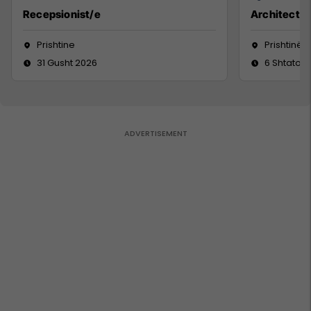
Recepsionist/e
Architect
Prishtine
Prishtinë
31 Gusht 2026
6 Shtator 