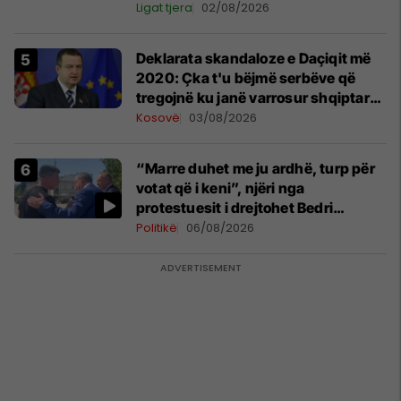
Ligat tjera
02/08/2026
​Deklarata skandaloze e Daçiqit më
2020: Çka t'u bëjmë serbëve që
tregojnë ku janë varrosur shqiptarët
në Serbi
Kosovë
03/08/2026
“Marre duhet me ju ardhë, turp për
votat që i keni”, njëri nga
protestuesit i drejtohet Bedri
Hamzës
Politikë
06/08/2026