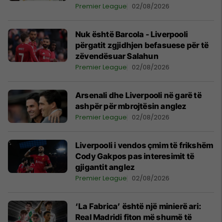
Premier League
02/08/2026
Nuk është Barcola - Liverpooli
përgatit zgjidhjen befasuese për të
zëvendësuar Salahun
Premier League
02/08/2026
Arsenali dhe Liverpooli në garë të
ashpër për mbrojtësin anglez
Premier League
02/08/2026
Liverpooli i vendos çmim të frikshëm
Cody Gakpos pas interesimit të
gjigantit anglez
Premier League
02/08/2026
‘La Fabrica’ është një minierë ari:
Real Madridi fiton më shumë të