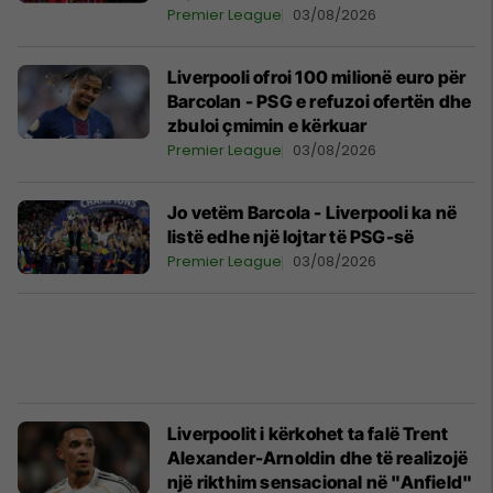
Premier League
03/08/2026
Liverpooli ofroi 100 milionë euro për
Barcolan - PSG e refuzoi ofertën dhe
zbuloi çmimin e kërkuar
Premier League
03/08/2026
Jo vetëm Barcola - Liverpooli ka në
listë edhe një lojtar të PSG-së
Premier League
03/08/2026
Liverpoolit i kërkohet ta falë Trent
Alexander-Arnoldin dhe të realizojë
një rikthim sensacional në "Anfield"