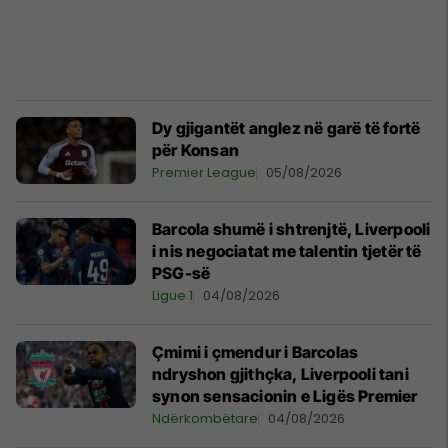
Dy gjigantët anglez në garë të fortë
për Konsan
Premier League
05/08/2026
Barcola shumë i shtrenjtë, Liverpooli
i nis negociatat me talentin tjetër të
PSG-së
Ligue 1
04/08/2026
Çmimi i çmendur i Barcolas
ndryshon gjithçka, Liverpooli tani
synon sensacionin e Ligës Premier
Ndërkombëtare
04/08/2026