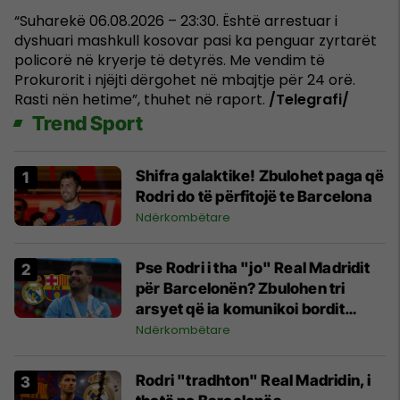
“Suharekë 06.08.2026 – 23:30. Është arrestuar i
dyshuari mashkull kosovar pasi ka penguar zyrtarët
policorë në kryerje të detyrës. Me vendim të
Prokurorit i njëjti dërgohet në mbajtje për 24 orë.
Rasti nën hetime”, thuhet në raport.
/Telegrafi/
Trend Sport
Shifra galaktike! Zbulohet paga që
Rodri do të përfitojë te Barcelona
Ndërkombëtare
Pse Rodri i tha "jo" Real Madridit
për Barcelonën? Zbulohen tri
arsyet që ia komunikoi bordit
madrilen
Ndërkombëtare
Rodri "tradhton" Real Madridin, i