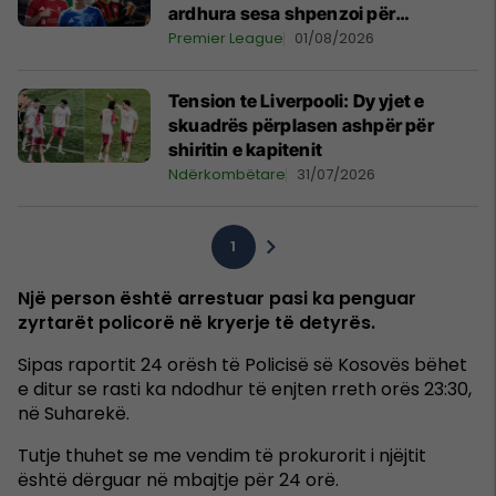
ardhura sesa shpenzoi për
transferimet e reja
Premier League
01/08/2026
Tension te Liverpooli: Dy yjet e
skuadrës përplasen ashpër për
shiritin e kapitenit
Ndërkombëtare
31/07/2026
1
Një person është arrestuar pasi ka penguar
zyrtarët policorë në kryerje të detyrës.
Sipas raportit 24 orësh të Policisë së Kosovës bëhet
e ditur se rasti ka ndodhur të enjten rreth orës 23:30,
në Suharekë.
Tutje thuhet se me vendim të prokurorit i njëjtit
është dërguar në mbajtje për 24 orë.