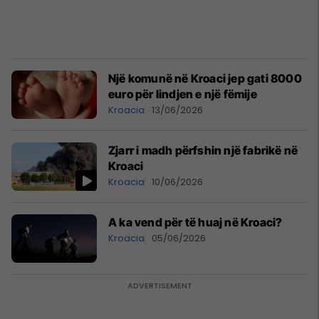
Një komunë në Kroaci jep gati 8000
euro për lindjen e një fëmije
Kroacia
13/06/2026
Zjarr i madh përfshin një fabrikë në
Kroaci
Kroacia
10/06/2026
A ka vend për të huaj në Kroaci?
Kroacia
05/06/2026