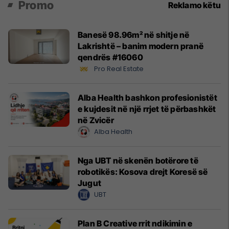
Promo
Reklamo këtu
Banesë 98.96m² në shitje në
Lakrishtë – banim modern pranë
qendrës #16060
Pro Real Estate
Alba Health bashkon profesionistët
e kujdesit në një rrjet të përbashkët
në Zvicër
Alba Health
Nga UBT në skenën botërore të
robotikës: Kosova drejt Koresë së
Jugut
UBT
Plan B Creative rrit ndikimin e