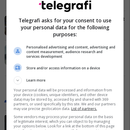
Kroacia
11/05/2026
Kërcënime me bomba nëpër shkollat
Telegrafi asks for your consent to use
e Kroacisë
your personal data for the following
Kroacia
23/04/2026
purposes:
Personalised advertising and content, advertising and
Një pushim kampingu në Kroaci
content measurement, audience research and
pothuajse përfundoi në tragjedi për
services development
një burrë nga Gjermania
Evropa
05/04/2026
Store and/or access information on a device
Learn more
1
Your personal data will be processed and information from
your device (cookies, unique identifiers, and other device
data) may be stored by, accessed by and shared with 369
Trend Botë
partners, or used specifically by this site. We and our partners
may use precise geolocation data.
List of partners.
Some vendors may process your personal data on the basis
Ish-zyrtarë evropianë zhvilluan
of legitimate interest, which you can object to by managing
bisedime sekrete me një ish-
your options below. Look for a link at the bottom of this page