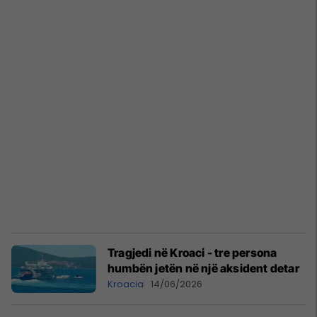
Tragjedi në Kroaci - tre persona
humbën jetën në një aksident detar
Kroacia
14/06/2026