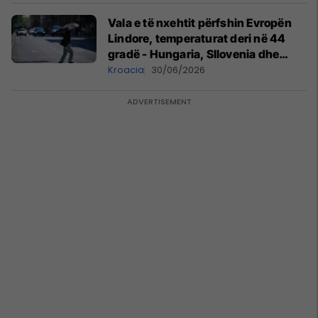
Vala e të nxehtit përfshin Evropën
Lindore, temperaturat deri në 44
gradë - Hungaria, Sllovenia dhe
Kroacia nën alarm
Kroacia
30/06/2026