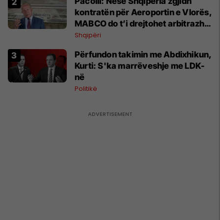
Pacolli: Nëse Shqipëria zgjidh
kontratën për Aeroportin e Vlorës,
MABCO do t’i drejtohet arbitrazhit
ndërkombëtar
Shqipëri
Përfundon takimin me Abdixhikun,
Kurti: S'ka marrëveshje me LDK-
në
Politikë