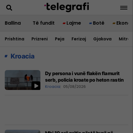
Ballina
Të fundit
Lajme
Botë
Ekono
Prishtina
Prizreni
Peja
Ferizaj
Gjakova
Mitrov
Kroacia
Dy persona i vunë flakën flamurit
serb, policia kroate po heton rastin
Kroacia
05/08/2026