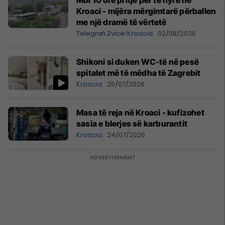
Mbi 10 orë pritje për të hyrë në
Kroaci - mijëra mërgimtarë përballen
me një dramë të vërtetë
Telegrafi Zvicër
Kroacia
02/08/2026
Shikoni si duken WC-të në pesë
spitalet më të mëdha të Zagrebit
Kroacia
25/07/2026
Masa të reja në Kroaci - kufizohet
sasia e blerjes së karburantit
Kroacia
24/07/2026