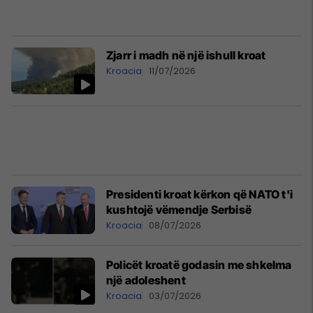
Zjarr i madh në një ishull kroat
Kroacia
11/07/2026
Presidenti kroat kërkon që NATO t'i
kushtojë vëmendje Serbisë
Kroacia
08/07/2026
Policët kroatë godasin me shkelma
një adoleshent
Kroacia
03/07/2026