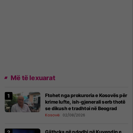
Më të lexuarat
Ftohet nga prokuroria e Kosovës për
krime lufte, ish-gjenerali serb thotë
se dikush e tradhtoi në Beograd
Kosovë
02/08/2026
Gjithçka që ndodhi në Kuvendin e