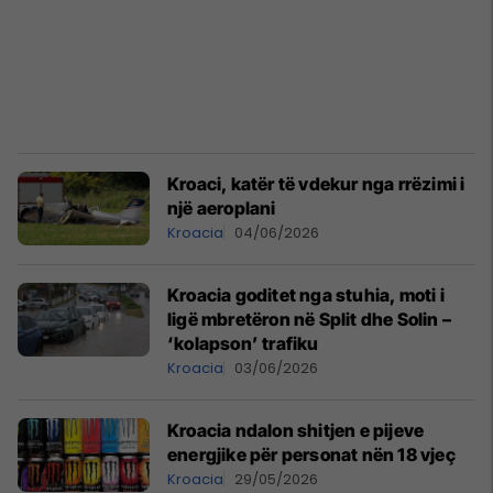
Kroaci, katër të vdekur nga rrëzimi i
një aeroplani
Kroacia
04/06/2026
Kroacia goditet nga stuhia, moti i
ligë mbretëron në Split dhe Solin –
‘kolapson’ trafiku
Kroacia
03/06/2026
Kroacia ndalon shitjen e pijeve
energjike për personat nën 18 vjeç
Kroacia
29/05/2026