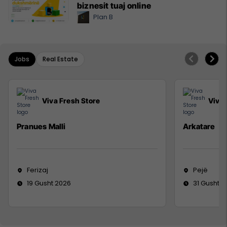
biznesit tuaj online
Plan B
Jobs
Real Estate
Viva Fresh Store
Viva 
Pranues Malli
Arkatare
Ferizaj
Pejë
19 Gusht 2026
31 Gusht 2