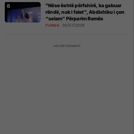
"Nëse është përfshirë, ka gabuar
rëndë, nuk i falet", Abdixhiku i çon
“selam” Përparim Ramës
Politikë
30/07/2026