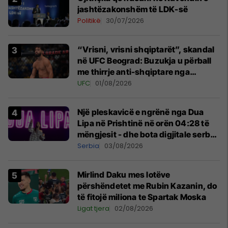
jashtëzakonshëm të LDK-së
Politikë
30/07/2026
“Vrisni, vrisni shqiptarët”, skandal
në UFC Beograd: Buzukja u përball
me thirrje anti-shqiptare nga
tribunat
UFC
01/08/2026
Një pleskavicë e ngrënë nga Dua
Lipa në Prishtinë në orën 04:28 të
mëngjesit - dhe bota digjitale serbe
shpall gjendjen e luftës
Serbia
03/08/2026
Mirlind Daku mes lotëve
përshëndetet me Rubin Kazanin, do
të fitojë miliona te Spartak Moska
Ligat tjera
02/08/2026