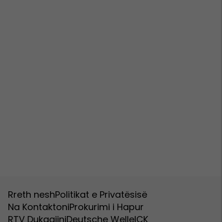
Rreth nesh
Politikat e Privatësisë
Na Kontaktoni
Prokurimi i Hapur
RTV Dukagjini
Deutsche Welle
ICK