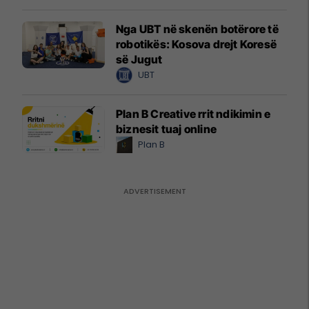
Nga UBT në skenën botërore të
robotikës: Kosova drejt Koresë
së Jugut
UBT
Plan B Creative rrit ndikimin e
biznesit tuaj online
Plan B