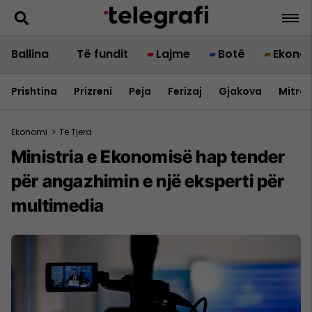
Ballina
Të fundit
Lajme
Botë
Ekono
Prishtina
Prizreni
Peja
Ferizaj
Gjakova
Mitrov
Ekonomi
>
Të Tjera
Ministria e Ekonomisë hap tender
për angazhimin e një eksperti për
multimedia