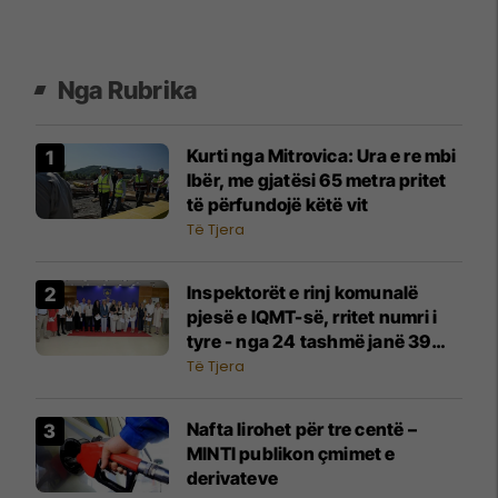
Nga Rubrika
Kurti nga Mitrovica: Ura e re mbi
Ibër, me gjatësi 65 metra pritet
të përfundojë këtë vit
Të Tjera
Inspektorët e rinj komunalë
pjesë e IQMT-së, rritet numri i
tyre - nga 24 tashmë janë 39
inspektorë
Të Tjera
Nafta lirohet për tre centë –
MINTI publikon çmimet e
derivateve