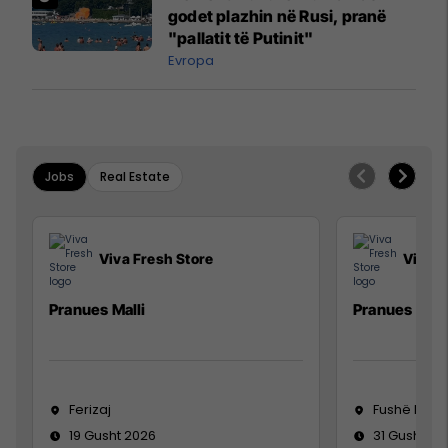
godet plazhin në Rusi, pranë
"pallatit të Putinit"
Evropa
Jobs
Real Estate
Viva Fresh Store
Viva F
Pranues Malli
Pranues mall
Ferizaj
Fushë Koso
19 Gusht 2026
31 Gusht 20