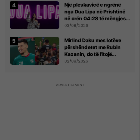
Një pleskavicë e ngrënë
nga Dua Lipa në Prishtinë
në orën 04:28 të mëngjesit
- dhe bota digjitale serbe
03/08/2026
shpall gjendjen e luftës
Mirlind Daku mes lotëve
përshëndetet me Rubin
Kazanin, do të fitojë
miliona te Spartak Moska
02/08/2026