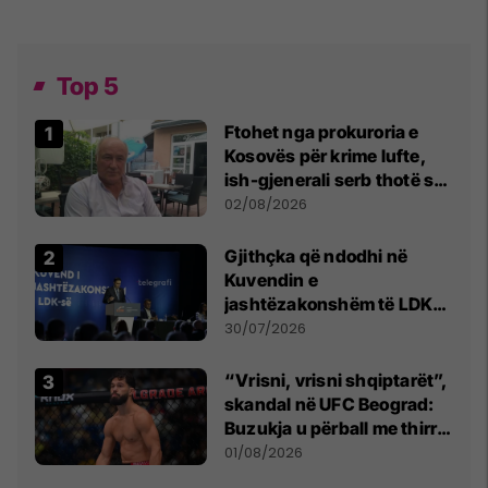
Top 5
Ftohet nga prokuroria e
Kosovës për krime lufte,
ish-gjenerali serb thotë se
dikush e tradhtoi në
02/08/2026
Beograd
Gjithçka që ndodhi në
Kuvendin e
jashtëzakonshëm të LDK-
së
30/07/2026
“Vrisni, vrisni shqiptarët”,
skandal në UFC Beograd:
Buzukja u përball me thirrje
anti-shqiptare nga
01/08/2026
tribunat