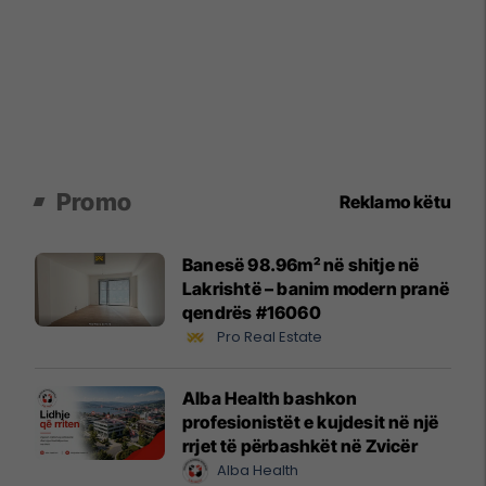
Promo
Reklamo këtu
Banesë 98.96m² në shitje në
Lakrishtë – banim modern pranë
qendrës #16060
Pro Real Estate
Alba Health bashkon
profesionistët e kujdesit në një
rrjet të përbashkët në Zvicër
Alba Health