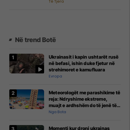
Të Tjera
Në trend Botë
Ukrainasit i kapin ushtarët rusë
në befasi, ishin duke fjetur në
strehimoret e kamufluara
Evropa
Meteorologët me parashikime të
reja: Ndryshime ekstreme,
muajt e ardhshëm do të jenë të
pazakontë
Nga Bota
Momenti kur droni ukrainas