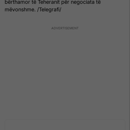
bërthamor të Teheranit për negociata të
mëvonshme. /Telegrafi/