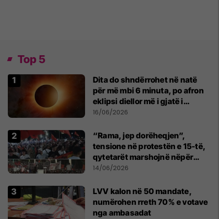
Top 5
Dita do shndërrohet në natë
për më mbi 6 minuta, po afron
eklipsi diellor më i gjatë i
shekullit të 21-të
16/06/2026
“Rama, jep dorëheqjen”,
tensione në protestën e 15-të,
qytetarët marshojnë nëpër
kryeqytet
14/06/2026
LVV kalon në 50 mandate,
numërohen rreth 70% e votave
nga ambasadat