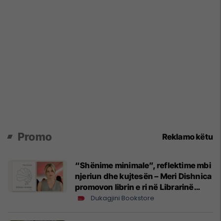
Promo
Reklamo këtu
“Shënime minimale”, reflektime mbi
njeriun dhe kujtesën – Meri Dishnica
promovon librin e ri në Librarinë
Dukagjini
Dukagjini Bookstore