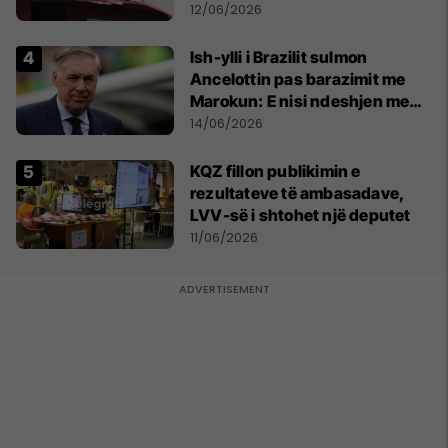
12/06/2026
Ish-ylli i Brazilit sulmon
Ancelottin pas barazimit me
Marokun: E nisi ndeshjen me
formacionin e gabuar
14/06/2026
KQZ fillon publikimin e
rezultateve të ambasadave,
LVV-së i shtohet një deputet
11/06/2026