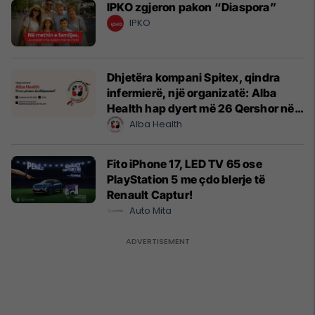
IPKO zgjeron pakon “Diaspora”
IPKO
Dhjetëra kompani Spitex, qindra
infermierë, një organizatë: Alba
Health hap dyert më 26 Qershor në
Cyrih
Alba Health
Fito iPhone 17, LED TV 65 ose
PlayStation 5 me çdo blerje të
Renault Captur!
Auto Mita