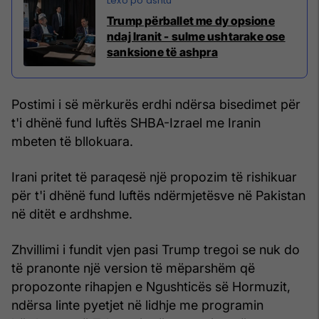
Trump përballet me dy opsione
ndaj Iranit - sulme ushtarake ose
sanksione të ashpra
Postimi i së mërkurës erdhi ndërsa bisedimet për
t'i dhënë fund luftës SHBA-Izrael me Iranin
mbeten të bllokuara.
Irani pritet të paraqesë një propozim të rishikuar
për t'i dhënë fund luftës ndërmjetësve në Pakistan
në ditët e ardhshme.
Zhvillimi i fundit vjen pasi Trump tregoi se nuk do
të pranonte një version të mëparshëm që
propozonte rihapjen e Ngushticës së Hormuzit,
ndërsa linte pyetjet në lidhje me programin