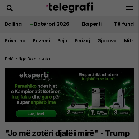
Ballina
Botërori 2026
Eksperti
Të fundit
Prishtina
Prizreni
Peja
Ferizaj
Gjakova
Mitrov
Botë
>
Nga Bota
>
Azia
"Jo më zotëri djalë i mirë" - Trump