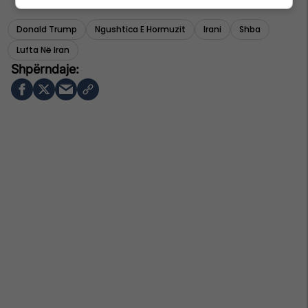
Donald Trump
Ngushtica E Hormuzit
Irani
Shba
Lufta Në Iran