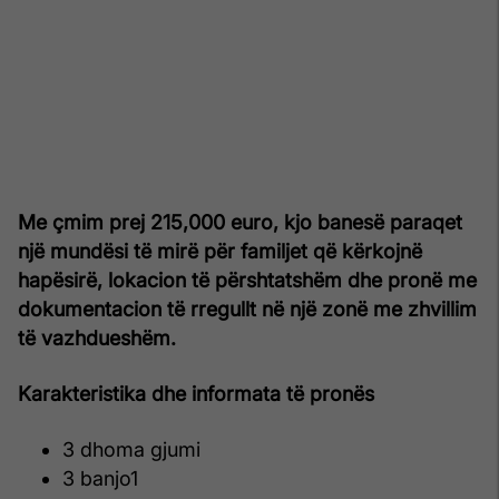
Me çmim prej 215,000 euro, kjo banesë paraqet
një mundësi të mirë për familjet që kërkojnë
hapësirë, lokacion të përshtatshëm dhe pronë me
dokumentacion të rregullt në një zonë me zhvillim
të vazhdueshëm.
Karakteristika dhe informata të pronës
3 dhoma gjumi
3 banjo1