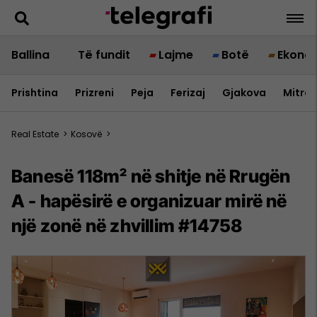
Ballina
Të fundit
Lajme
Botë
Ekono
Prishtina
Prizreni
Peja
Ferizaj
Gjakova
Mitrov
Real Estate
>
Kosovë
>
Banesë 118m² në shitje në Rrugën
A - hapësirë e organizuar mirë në
një zonë në zhvillim #14758