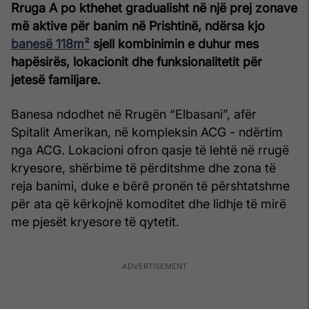
Rruga A po kthehet gradualisht në një prej zonave
më aktive për banim në Prishtinë, ndërsa kjo
banesë 118m²
sjell kombinimin e duhur mes
hapësirës, lokacionit dhe funksionalitetit për
jetesë familjare.
Banesa ndodhet në Rrugën “Elbasani”, afër
Spitalit Amerikan, në kompleksin ACG - ndërtim
nga ACG. Lokacioni ofron qasje të lehtë në rrugë
kryesore, shërbime të përditshme dhe zona të
reja banimi, duke e bërë pronën të përshtatshme
për ata që kërkojnë komoditet dhe lidhje të mirë
me pjesët kryesore të qytetit.