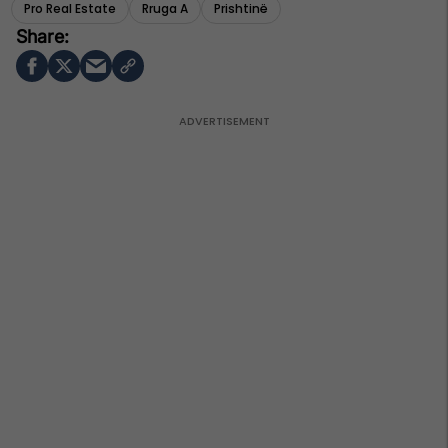
Pro Real Estate
Rruga A
Prishtinë