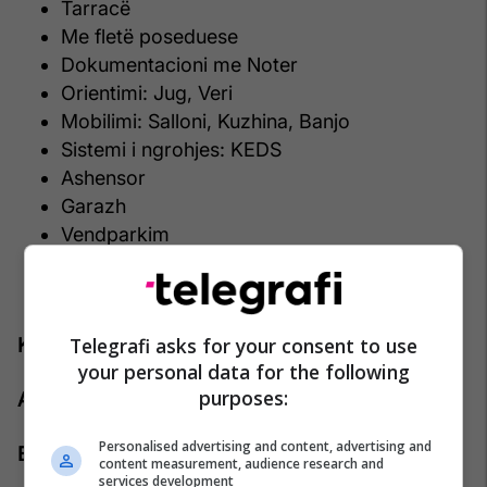
Tarracë
Me fletë poseduese
Dokumentacioni me Noter
Orientimi: Jug, Veri
Mobilimi: Salloni, Kuzhina, Banjo
Sistemi i ngrohjes: KEDS
Ashensor
Garazh
Vendparkim
Kondicioner
TV
Telegrafi asks for your consent to use
Kontakti:
your personal data for the following
purposes:
Agjenti: Agan Ramaxhiku
Personalised advertising and content, advertising and
Emaili: agan.ramaxhiku@pro-rks.com
content measurement, audience research and
services development