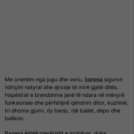
Me orientim nga jugu dhe veriu,
banesa
siguron
ndriçim natyral dhe ajrosje të mirë gjatë ditës.
Hapësirat e brendshme janë të ndara në mënyrë
funksionale dhe përfshijnë qëndrim ditor, kuzhinë,
tri dhoma gjumi, dy banjo, një tualet, depo dhe
ballkon.
Banesa është pjesërisht e mobiluar, duke