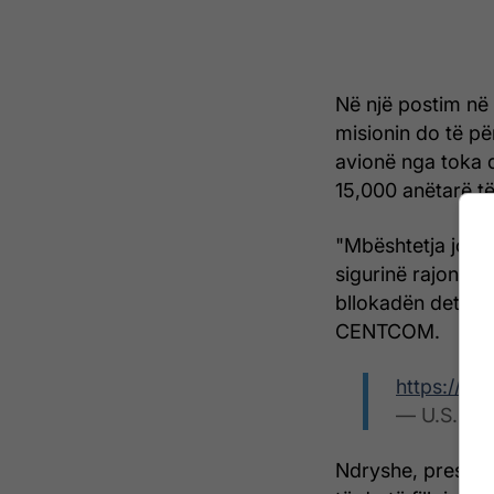
Në një postim në
misionin do të pë
avionë nga toka 
15,000 anëtarë të
"Mbështetja jonë
sigurinë rajonale
bllokadën detare
CENTCOM.
https://t
— U.S. C
Ndryshe, preside