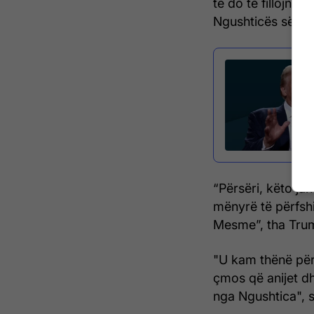
të do të fillojnë 
Ngushticës së Ho
“Përsëri, këto ja
mënyrë të përfshi
Mesme”, tha Tru
"U kam thënë për
çmos që anijet dh
nga Ngushtica", sh