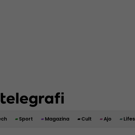
ech
Sport
Magazina
Cult
Ajo
Life