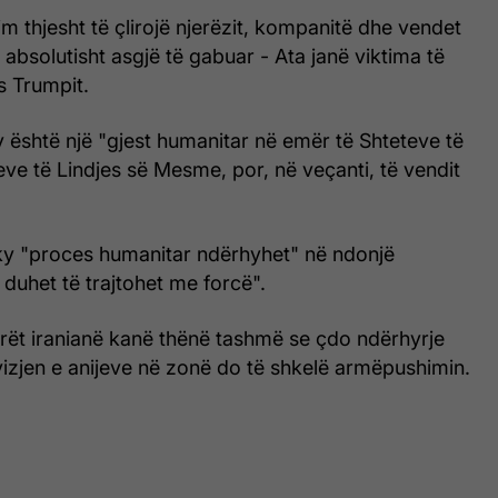
lim thjesht të çlirojë njerëzit, kompanitë dhe vendet
absolutisht asgjë të gabuar - Ata janë viktima të
s Trumpit.
 është një "gjest humanitar në emër të Shteteve të
e të Lindjes së Mesme, por, në veçanti, të vendit
 ky "proces humanitar ndërhyhet" në ndonjë
 duhet të trajtohet me forcë".
arët iranianë kanë thënë tashmë se çdo ndërhyrje
izjen e anijeve në zonë do të shkelë armëpushimin.