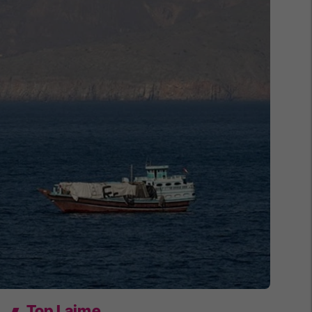
Top Lajme