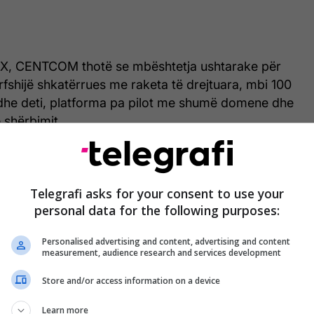
 X, CENTCOM thotë se mbështetja ushtarake për
rfshijë shkatërrues me raketa të drejtuara, mbi 100
dhe deti, platforma pa pilot me shumë domene dhe
 shërbimit.
 për këtë mision mbrojtës është thelbësore për
 dhe ekonominë globale, pasi ne gjithashtu ruajmë
Telegrafi asks for your consent to use your
", ka thënë Admirali Brad Cooper, komandant i
personal data for the following purposes:
Personalised advertising and content, advertising and content
.co/6kFYBTZn8d
measurement, audience research and services development
entral Command (@CENTCOM)
May 3, 2026
Store and/or access information on a device
nti amerikan Donald Trump ka premtuar se SHBA-
Learn more