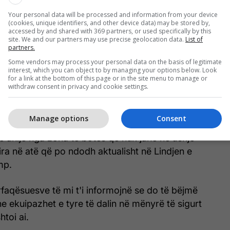
të udhëzojnë anijet "në mënyrë të sigurt" jashtë
Your personal data will be processed and information from your device
rmuzit të hënën në mëngjes.
(cookies, unique identifiers, and other device data) may be stored by,
accessed by and shared with 369 partners, or used specifically by this
site. We and our partners may use precise geolocation data.
List of
partners.
Some vendors may process your personal data on the basis of legitimate
Trump: Të hënën nis "Operacioni Liria" në
interest, which you can object to by managing your options below. Look
Ngushticën e Hormuzit
for a link at the bottom of this page or in the site menu to manage or
withdraw consent in privacy and cookie settings.
Manage options
Consent
në anije nga zona të botës që nuk janë në asnjë
ra në atë që po ndodh aktualisht në Lindjen e
mp.
faqësuesve të mi t'i informojnë se do të bëjmë
e ekuipazhet e tyre të dalin në mënyrë të sigurt
toi ai.