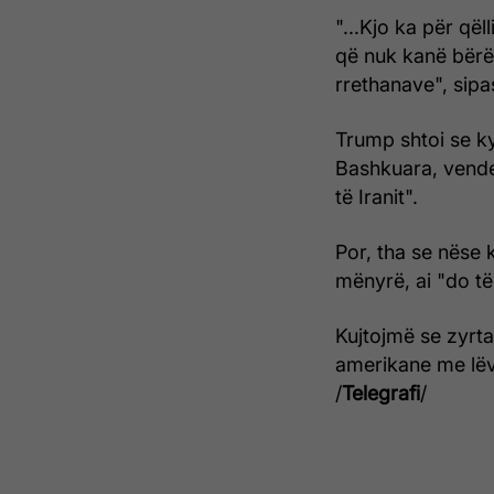
"...Kjo ka për qël
që nuk kanë bërë 
rrethanave", sipa
Trump shtoi se ky
Bashkuara, vendev
të Iranit".
Por, tha se nëse
mënyrë, ai "do të
Kujtojmë se zyrt
amerikane me lëv
/
Telegrafi
/