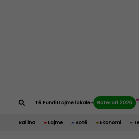
Të Fundit
Lajme lokale
Botërori 2026
Ballina
Lajme
Botë
Ekonomi
T