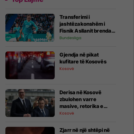
Transferimi i
jashtëzakonshëm i
Fisnik Asllanit brenda
Bundesligës po bëhet
Bundesliga
gjithnjë e më konkret -
detajet e fundit
Gjendja në pikat
kufitare të Kosovës
Kosovë
Derisa në Kosovë
zbulohen varre
masive, retorika e
zyrtarëve serbë
Kosovë
rikthen narrativat e
viteve ’90
Zjarr në një shtëpi në