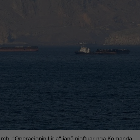
mbi “Operacionin Liria” janë njoftuar nga Komanda