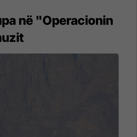
upa në "Operacionin
muzit