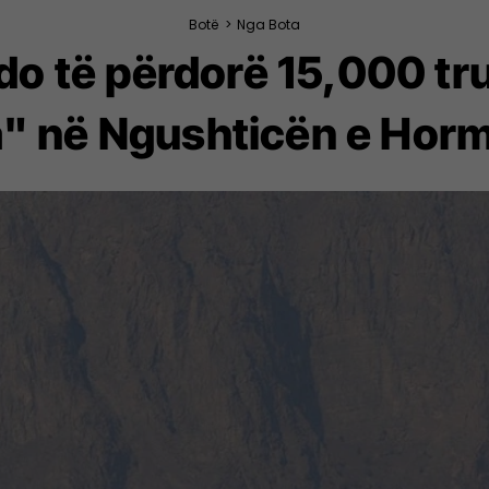
Botë
>
Nga Bota
do të përdorë 15,000 tr
a" në Ngushticën e Hor