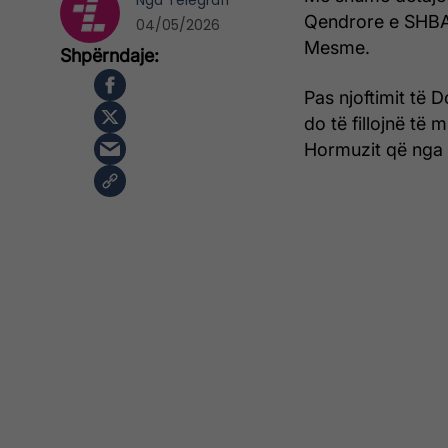
Nga
Telegrafi
Qendrore e SHBA-
04/05/2026
Mesme.
Pas njoftimit të 
do të fillojnë të
Hormuzit që nga s