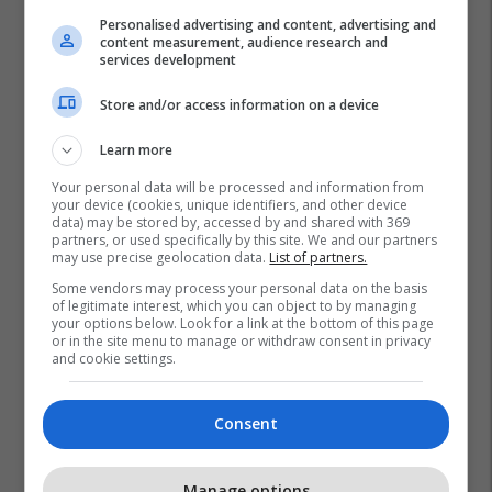
Personalised advertising and content, advertising and
content measurement, audience research and
services development
Store and/or access information on a device
Learn more
Your personal data will be processed and information from
your device (cookies, unique identifiers, and other device
data) may be stored by, accessed by and shared with 369
partners, or used specifically by this site. We and our partners
Auto Mita
Renault Austral
Cilesi
Prishtina Mall
may use precise geolocation data.
List of partners.
Oferte
Dizajn Modern
Test-Drive
Suv
Some vendors may process your personal data on the basis
of legitimate interest, which you can object to by managing
your options below. Look for a link at the bottom of this page
or in the site menu to manage or withdraw consent in privacy
and cookie settings.
Consent
Manage options