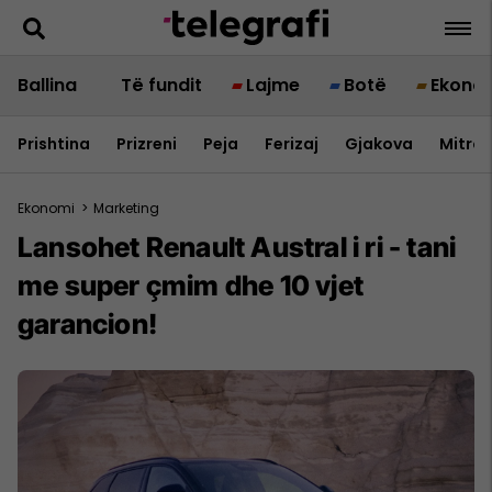
Ballina
Të fundit
Lajme
Botë
Ekono
Prishtina
Prizreni
Peja
Ferizaj
Gjakova
Mitrov
Ekonomi
>
Marketing
Lansohet Renault Austral i ri - tani
me super çmim dhe 10 vjet
garancion!