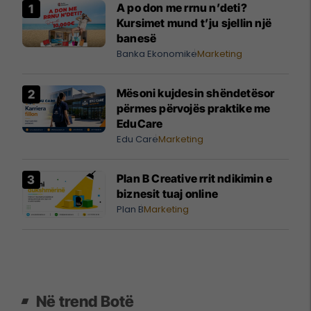
A po don me rrnu n’deti?
Kursimet mund t’ju sjellin një
banesë
Banka Ekonomike
Marketing
Mësoni kujdesin shëndetësor
përmes përvojës praktike me
EduCare
Edu Care
Marketing
Plan B Creative rrit ndikimin e
biznesit tuaj online
Plan B
Marketing
Në trend Botë