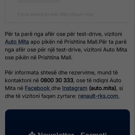
A post shared by Auto Mita (@auto.mita)
Për ta parë nga afër ose për test-drive, vizitoni
Auto Mita
apo pikën në Prishtina Mall.Për ta parë
nga afër ose për një test-drive, vizitoni Auto Mita
ose pikën në Prishtina Mall.
Për informata shtesë dhe rezervime, mund të
kontaktoni në
0800 30 333
, ose të ndiqni Auto
Mita në
Facebook
dhe
Instagram
(auto.mita)
, si
dhe të vizitoni faqen zyrtare:
renault-rks.com
.