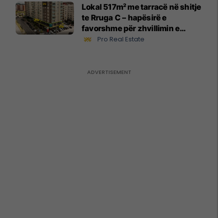
Lokal 517m² me tarracë në shitje
te Rruga C – hapësirë e
favorshme për zhvillimin e
biznesit #15796
Pro Real Estate