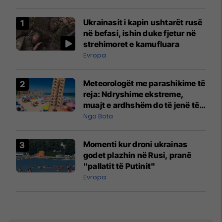
Ukrainasit i kapin ushtarët rusë
në befasi, ishin duke fjetur në
strehimoret e kamufluara
Evropa
Meteorologët me parashikime të
reja: Ndryshime ekstreme,
muajt e ardhshëm do të jenë të
pazakontë
Nga Bota
Momenti kur droni ukrainas
godet plazhin në Rusi, pranë
"pallatit të Putinit"
Evropa