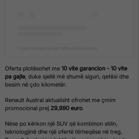
A post shared by Auto Mita (@auto.mita)
Oferta plotësohet me
10 vite garancion - 10 vite
pa gajle
, duke sjellë më shumë siguri, qetësi dhe
besim në çdo kilometër.
Renault Austral aktualisht ofrohet me çmim
promocional prej
29,990 euro
.
Nëse po kërkon një SUV që kombinon stilin,
teknologjinë dhe një ofertë tërheqëse në treg,