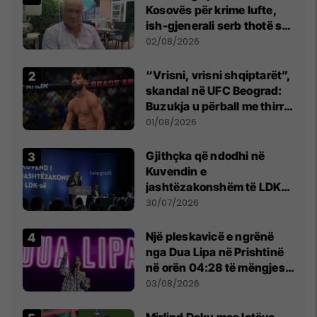
Kosovës për krime lufte,
ish-gjenerali serb thotë se
dikush e tradhtoi në
02/08/2026
Beograd
“Vrisni, vrisni shqiptarët”,
skandal në UFC Beograd:
Buzukja u përball me thirrje
anti-shqiptare nga
01/08/2026
tribunat
Gjithçka që ndodhi në
Kuvendin e
jashtëzakonshëm të LDK-
së
30/07/2026
Një pleskavicë e ngrënë
nga Dua Lipa në Prishtinë
në orën 04:28 të mëngjesit
- dhe bota digjitale serbe
03/08/2026
shpall gjendjen e luftës