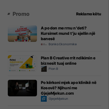
Promo
Reklamo këtu
A po don me rrnu n’deti?
Kursimet mund t’ju sjellin një
banesë
Banka Ekonomike
Plan B Creative rrit ndikimin e
biznesit tuaj online
Plan B
Po kërkoni mjek apo klinikë në
Kosovë? Njihuni me
GjejeMjekun.com
GjejeMjekun