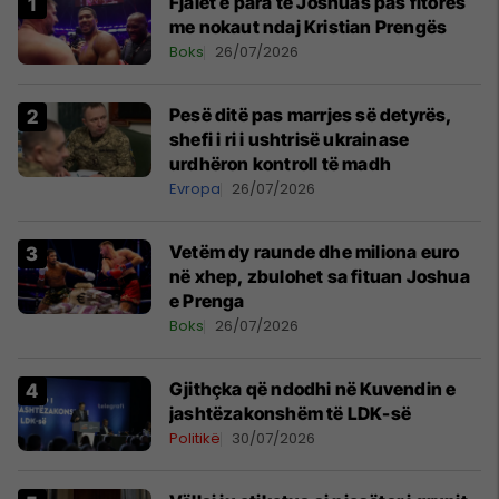
Fjalët e para të Joshuas pas fitores
me nokaut ndaj Kristian Prengës
Boks
26/07/2026
Pesë ditë pas marrjes së detyrës,
shefi i ri i ushtrisë ukrainase
urdhëron kontroll të madh
Evropa
26/07/2026
Vetëm dy raunde dhe miliona euro
në xhep, zbulohet sa fituan Joshua
e Prenga
Boks
26/07/2026
Gjithçka që ndodhi në Kuvendin e
jashtëzakonshëm të LDK-së
Politikë
30/07/2026