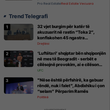
Pro Real Estate
Real Estate Vecuara
Trend Telegrafi
32 vjet burgim për katër të
akuzuarit në rastin “Toka 2”,
konfiskohen 45 ngastra
kadastrale
Drejtësi
‘Luftëtari’ shqiptar bën shqiponjën
në mes të Beogradit - serbët e
cilësojnë provokim, ai e cilëson
simbol të identitetit
UFC
"Nëse është përfshirë, ka gabuar
rëndë, nuk i falet", Abdixhiku i çon
“selam” Përparim Ramës
Politikë