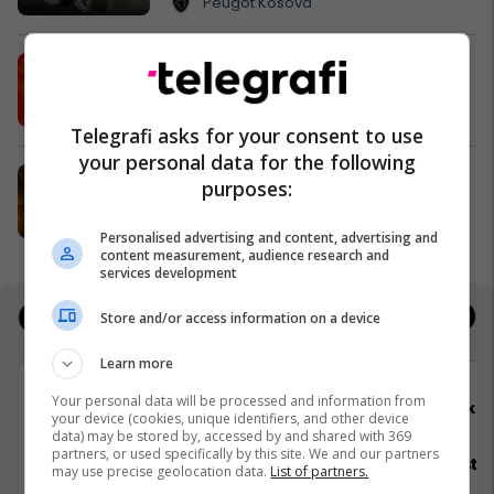
Peugot Kosova
IPKO vazhdon partneritetin me
Sunny Hill Festival 2026
IPKO
Telegrafi asks for your consent to use
your personal data for the following
EXPO DIASPORA 2026 mbahet më
purposes:
3, 4 dhe 5 gusht në Prishtinë
Expo Prishtina
Personalised advertising and content, advertising and
content measurement, audience research and
services development
Jobs
Real Estate
Store and/or access information on a device
Learn more
Your personal data will be processed and information from
ALTINBAS
Elko
your device (cookies, unique identifiers, and other device
data) may be stored by, accessed by and shared with 369
partners, or used specifically by this site. We and our partners
Asistente e Shitjes
Specialist M
may use precise geolocation data.
List of partners.