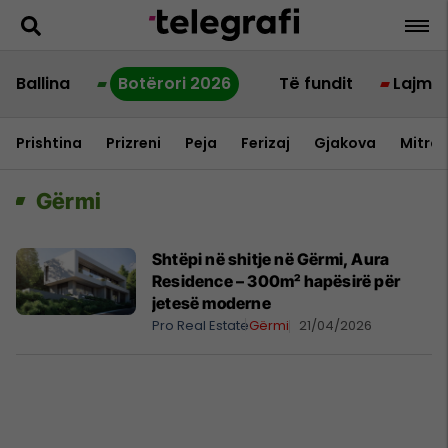
Ballina
Botërori 2026
Të fundit
Lajme
Prishtina
Prizreni
Peja
Ferizaj
Gjakova
Mitrov
Gërmi
Shtëpi në shitje në Gërmi, Aura
Residence – 300m² hapësirë për
jetesë moderne
Pro Real Estate
Gërmi
21/04/2026