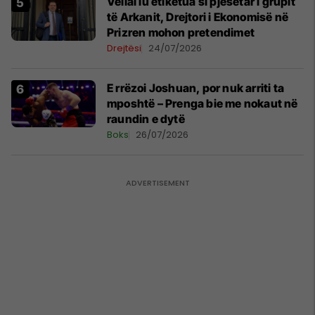
Vëllai iu etiketua si pjesëtar i grupit
të Arkanit, Drejtori i Ekonomisë në
Prizren mohon pretendimet
Drejtësi
24/07/2026
E rrëzoi Joshuan, por nuk arriti ta
mposhtë – Prenga bie me nokaut në
raundin e dytë
Boks
26/07/2026