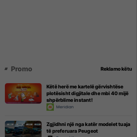
Promo
Reklamo këtu
Këtë herë me kartelë gërvishtëse
plotësisht digjitale dhe mbi 40 mijë
shpërblime instant!
Meridian
Zgjidhni një nga katër modelet tuaja
të preferuara Peugeot