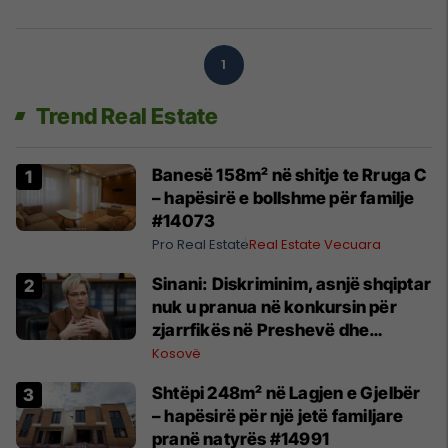
1
Trend Real Estate
Banesë 158m² në shitje te Rruga C
– hapësirë e bollshme për familje
#14073
Pro Real Estate
Real Estate Vecuara
Sinani: Diskriminim, asnjë shqiptar
nuk u pranua në konkursin për
zjarrfikës në Preshevë dhe
Bujanoc
Kosovë
Shtëpi 248m² në Lagjen e Gjelbër
– hapësirë për një jetë familjare
pranë natyrës #14991