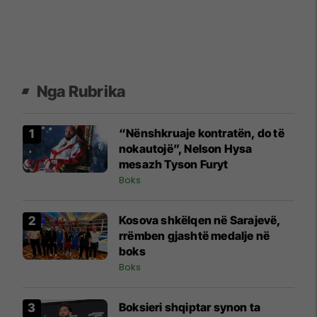
Nga Rubrika
“Nënshkruaje kontratën, do të
nokautojë”, Nelson Hysa
mesazh Tyson Furyt
Boks
Kosova shkëlqen në Sarajevë,
rrëmben gjashtë medalje në
boks
Boks
Boksieri shqiptar synon ta