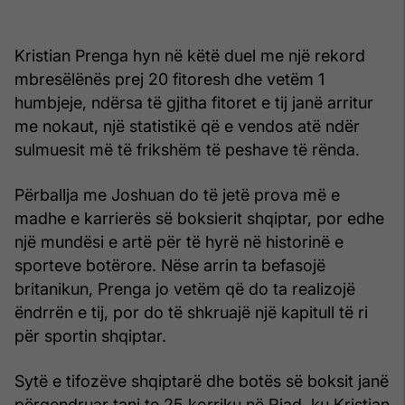
Kristian Prenga hyn në këtë duel me një rekord
mbresëlënës prej 20 fitoresh dhe vetëm 1
humbjeje, ndërsa të gjitha fitoret e tij janë arritur
me nokaut, një statistikë që e vendos atë ndër
sulmuesit më të frikshëm të peshave të rënda.
Përballja me Joshuan do të jetë prova më e
madhe e karrierës së boksierit shqiptar, por edhe
një mundësi e artë për të hyrë në historinë e
sporteve botërore. Nëse arrin ta befasojë
britanikun, Prenga jo vetëm që do ta realizojë
ëndrrën e tij, por do të shkruajë një kapitull të ri
për sportin shqiptar.
Sytë e tifozëve shqiptarë dhe botës së boksit janë
përqendruar tani te 25 korriku në Riad, ku Kristian