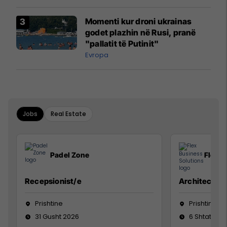
Momenti kur droni ukrainas
godet plazhin në Rusi, pranë
"pallatit të Putinit"
Evropa
Jobs
Real Estate
Padel Zone
Flex B
Recepsionist/e
Architect
Prishtine
Prishtinë
31 Gusht 2026
6 Shtator 2