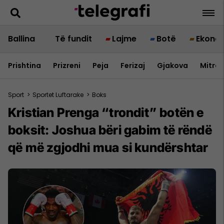
Ballina
Të fundit
Lajme
Botë
Ekono
Prishtina
Prizreni
Peja
Ferizaj
Gjakova
Mitrov
Sport
>
Sportet Luftarake
>
Boks
Kristian Prenga “trondit” botën e
boksit: Joshua bëri gabim të rëndë
që më zgjodhi mua si kundërshtar