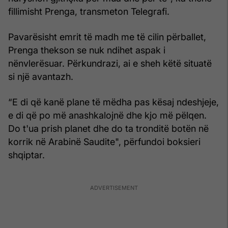
fillimisht Prenga, transmeton Telegrafi.
Pavarësisht emrit të madh me të cilin përballet,
Prenga thekson se nuk ndihet aspak i
nënvlerësuar. Përkundrazi, ai e sheh këtë situatë
si një avantazh.
“E di që kanë plane të mëdha pas kësaj ndeshjeje,
e di që po më anashkalojnë dhe kjo më pëlqen.
Do t'ua prish planet dhe do ta tronditë botën në
korrik në Arabinë Saudite", përfundoi boksieri
shqiptar.