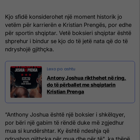
Kjo sfidë konsiderohet një moment historik jo
vetëm për karrierën e Kristian Prengës, por edhe
për sportin shqiptar. Vetë boksieri shqiptar është
shprehur i bindur se kjo do të jetë nata që do të
ndryshojë gjithçka.
Antony Joshua rikthehet në ring,
do të përballet me shqiptarin
Kristian Prenga
“Anthony Joshua është një boksier i shkëlqyer,
por bëri një gabim të rëndë duke më zgjedhur
mua si kundërshtar. Ky është ndeshja që
ndryshon gjithçka për mua dhe për të", ka thënë