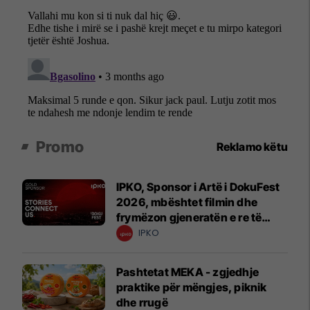
Promo
Reklamo këtu
IPKO, Sponsor i Artë i DokuFest
2026, mbështet filmin dhe
frymëzon gjeneratën e re të
krijuesve
IPKO
Pashtetat MEKA - zgjedhje
praktike për mëngjes, piknik
dhe rrugë