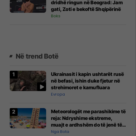
dridhë ringun në Beograd: Jam
gati, Zoti e bekoftë Shqipërinë
Boks
Në trend Botë
Ukrainasit i kapin ushtarët rusë
në befasi, ishin duke fjetur në
strehimoret e kamufluara
Evropa
Meteorologët me parashikime të
reja: Ndryshime ekstreme,
muajt e ardhshëm do të jenë të
pazakontë
Nga Bota