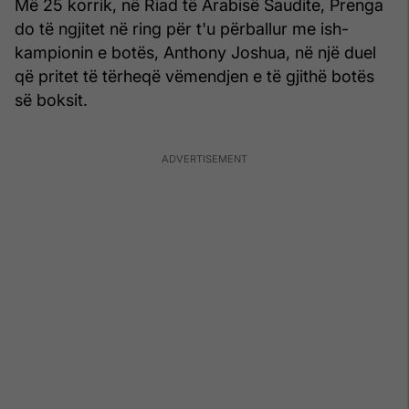
Më 25 korrik, në Riad të Arabisë Saudite, Prenga
do të ngjitet në ring për t'u përballur me ish-
kampionin e botës, Anthony Joshua, në një duel
që pritet të tërheqë vëmendjen e të gjithë botës
së boksit.