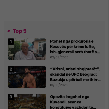
Top 5
Ftohet nga prokuroria e
Kosovës për krime lufte,
ish-gjenerali serb thotë se
dikush e tradhtoi në
02/08/2026
Beograd
“Vrisni, vrisni shqiptarët”,
skandal në UFC Beograd:
Buzukja u përball me thirrje
anti-shqiptare nga
01/08/2026
tribunat
Opozita largohet nga
Kuvendi, seanca
konstituive vazhdon të