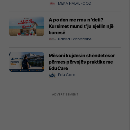
MEKA HALAL FOOD
A po don me rrnu n’deti?
Kursimet mund t’ju sjellin një
banesë
Banka Ekonomike
Mësoni kujdesin shëndetësor
përmes përvojës praktike me
EduCare
Edu Care