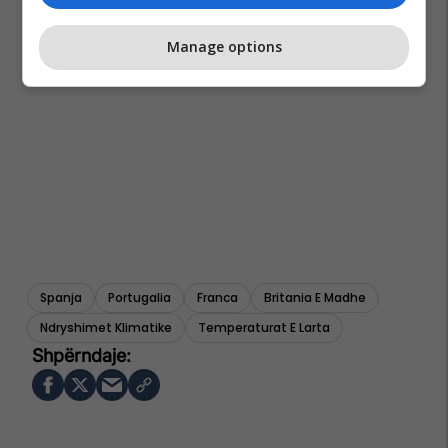
Manage options
Spanja
Portugalia
Franca
Britania E Madhe
Ndryshimet Klimatike
Temperaturat E Larta