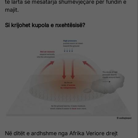
të larta se mesatarja shumëvjeçare për fundin e
majit.
Si krijohet kupola e nxehtësisë?
Në ditët e ardhshme nga Afrika Veriore drejt