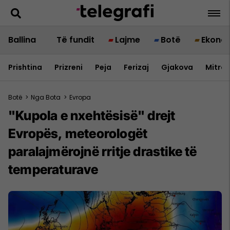
Ballina
Të fundit
Lajme
Botë
Ekono
Prishtina
Prizreni
Peja
Ferizaj
Gjakova
Mitrov
Botë
>
Nga Bota
>
Evropa
"Kupola e nxehtësisë" drejt
Evropës, meteorologët
paralajmërojnë rritje drastike të
temperaturave