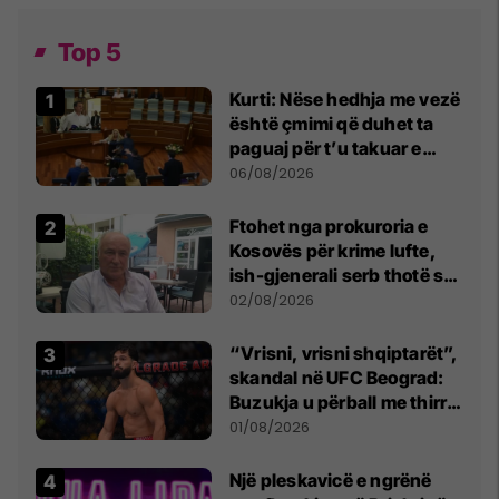
Top 5
Kurti: Nëse hedhja me vezë
është çmimi që duhet ta
paguaj për t’u takuar e
bashkëbiseduar jam i
06/08/2026
lumtur ta bëj këtë
Ftohet nga prokuroria e
Kosovës për krime lufte,
ish-gjenerali serb thotë se
dikush e tradhtoi në
02/08/2026
Beograd
“Vrisni, vrisni shqiptarët”,
skandal në UFC Beograd:
Buzukja u përball me thirrje
anti-shqiptare nga
01/08/2026
tribunat
Një pleskavicë e ngrënë