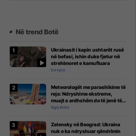
Në trend Botë
Ukrainasit i kapin ushtarët rusë
në befasi, ishin duke fjetur në
strehimoret e kamufluara
Evropa
Meteorologët me parashikime të
reja: Ndryshime ekstreme,
muajt e ardhshëm do të jenë të
pazakontë
Nga Bota
Zelensky në Beograd: Ukraina
nuk e ka ndryshuar qëndrimin