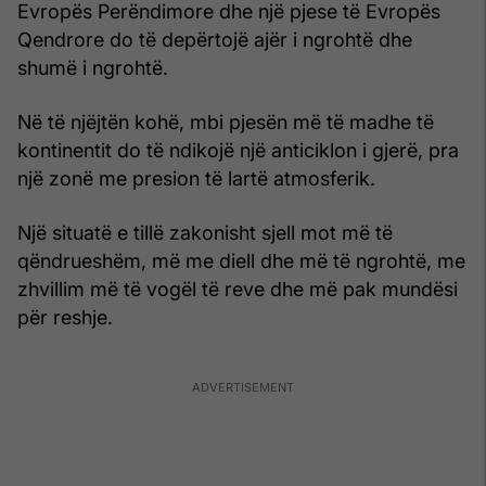
Evropës Perëndimore dhe një pjese të Evropës
Qendrore do të depërtojë ajër i ngrohtë dhe
shumë i ngrohtë.
Në të njëjtën kohë, mbi pjesën më të madhe të
kontinentit do të ndikojë një anticiklon i gjerë, pra
një zonë me presion të lartë atmosferik.
Një situatë e tillë zakonisht sjell mot më të
qëndrueshëm, më me diell dhe më të ngrohtë, me
zhvillim më të vogël të reve dhe më pak mundësi
për reshje.