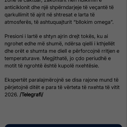
anticiklonit dhe një shpërndarjeje të veçantë të
qarkullimit të ajrit në shtresat e larta të
atmosferës, të ashtuquajturit “bllokim omega”.
Presioni i lartë e shtyn ajrin drejt tokës, ku ai
ngrohet edhe më shumë, ndërsa qielli i kthjellët
dhe orët e shumta me diell e përforcojnë rritjen e
temperaturave. Megjithatë, jo çdo periudhë e
motit të ngrohtë është kupolë nxehtësie.
Ekspertët paralajmërojnë se disa rajone mund të
përjetojnë ditët e para të vërteta të nxehta të vitit
2026.
/Telegrafi/