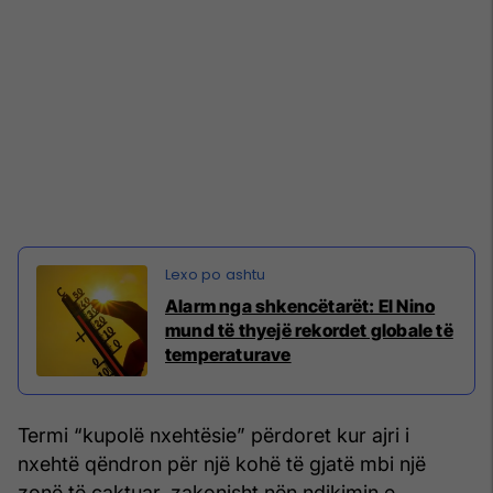
Alarm nga shkencëtarët: El Nino
mund të thyejë rekordet globale të
temperaturave
Termi “kupolë nxehtësie” përdoret kur ajri i
nxehtë qëndron për një kohë të gjatë mbi një
zonë të caktuar, zakonisht nën ndikimin e