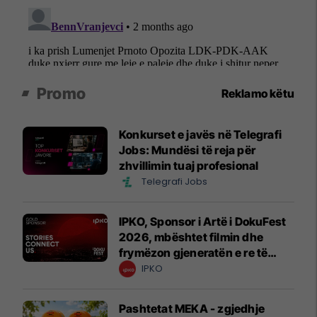
Promo
Reklamo këtu
Konkurset e javës në Telegrafi
Jobs: Mundësi të reja për
zhvillimin tuaj profesional
Telegrafi Jobs
IPKO, Sponsor i Artë i DokuFest
2026, mbështet filmin dhe
frymëzon gjeneratën e re të
krijuesve
IPKO
Pashtetat MEKA - zgjedhje