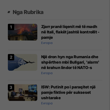
Nga Rubrika
Zjarr pranë liqenit më të madh
në Itali, flakët jashtë kontrollit -
pamje
Evropa
Një dron hyn nga Rumania dhe
shpërthen mbi Bullgari, 'alarm'
në krahun lindor të NATO-s
Evropa
ISW: Putinit po i paraqitet një
pamje fiktive për sukseset
ushtarake
Evropa