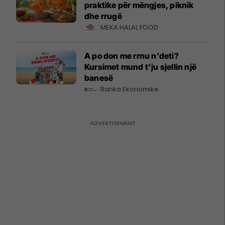
praktike për mëngjes, piknik
dhe rrugë
MEKA HALAL FOOD
A po don me rrnu n’deti?
Kursimet mund t’ju sjellin një
banesë
Banka Ekonomike