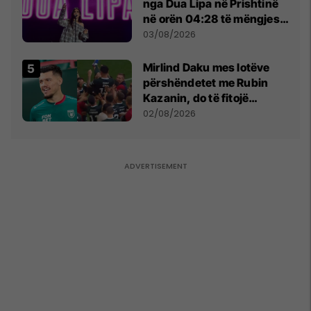
nga Dua Lipa në Prishtinë
në orën 04:28 të mëngjesit
- dhe bota digjitale serbe
03/08/2026
shpall gjendjen e luftës
Mirlind Daku mes lotëve
përshëndetet me Rubin
Kazanin, do të fitojë
miliona te Spartak Moska
02/08/2026