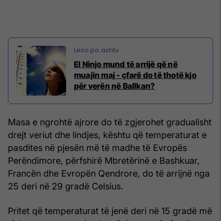
El Ninjo mund të arrijë që në
muajin maj - çfarë do të thotë kjo
për verën në Ballkan?
Masa e ngrohtë ajrore do të zgjerohet gradualisht
drejt veriut dhe lindjes, kështu që temperaturat e
pasdites në pjesën më të madhe të Evropës
Perëndimore, përfshirë Mbretërinë e Bashkuar,
Francën dhe Evropën Qendrore, do të arrijnë nga
25 deri në 29 gradë Celsius.
Pritet që temperaturat të jenë deri në 15 gradë më