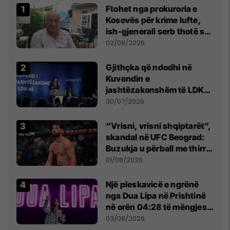
Ftohet nga prokuroria e
Kosovës për krime lufte,
ish-gjenerali serb thotë se
dikush e tradhtoi në
02/08/2026
Beograd
Gjithçka që ndodhi në
Kuvendin e
jashtëzakonshëm të LDK-
së
30/07/2026
“Vrisni, vrisni shqiptarët”,
skandal në UFC Beograd:
Buzukja u përball me thirrje
anti-shqiptare nga
01/08/2026
tribunat
Një pleskavicë e ngrënë
nga Dua Lipa në Prishtinë
në orën 04:28 të mëngjesit
- dhe bota digjitale serbe
03/08/2026
shpall gjendjen e luftës