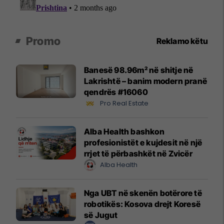
Promo
Reklamo këtu
Banesë 98.96m² në shitje në
Lakrishtë – banim modern pranë
qendrës #16060
Pro Real Estate
Alba Health bashkon
profesionistët e kujdesit në një
rrjet të përbashkët në Zvicër
Alba Health
Nga UBT në skenën botërore të
robotikës: Kosova drejt Koresë
së Jugut