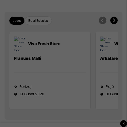
Jobs
Real Estate
Viva Fresh Store
Viva F
Pranues Malli
Arkatare
Ferizaj
Pejë
19 Gusht 2026
31 Gusht 20
×