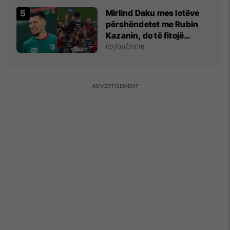
Mirlind Daku mes lotëve
përshëndetet me Rubin
Kazanin, do të fitojë
miliona te Spartak Moska
02/08/2026