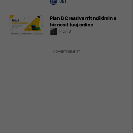
UBT
Plan B Creative rrit ndikimin e
biznesit tuaj online
Plan B