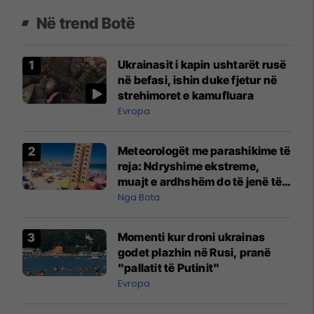
Në trend Botë
Ukrainasit i kapin ushtarët rusë
në befasi, ishin duke fjetur në
strehimoret e kamufluara
Evropa
Meteorologët me parashikime të
reja: Ndryshime ekstreme,
muajt e ardhshëm do të jenë të
pazakontë
Nga Bota
Momenti kur droni ukrainas
godet plazhin në Rusi, pranë
"pallatit të Putinit"
Evropa