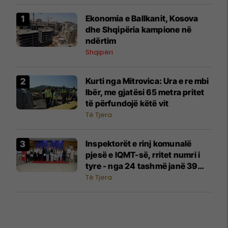
Ekonomia e Ballkanit, Kosova
dhe Shqipëria kampione në
ndërtim
Shqipëri
Kurti nga Mitrovica: Ura e re mbi
Ibër, me gjatësi 65 metra pritet
të përfundojë këtë vit
Të Tjera
Inspektorët e rinj komunalë
pjesë e IQMT-së, rritet numri i
tyre - nga 24 tashmë janë 39
inspektorë
Të Tjera