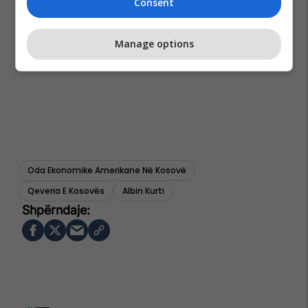
Consent
Manage options
Oda Ekonomike Amerikane Në Kosovë
Qeveria E Kosovës
Albin Kurti