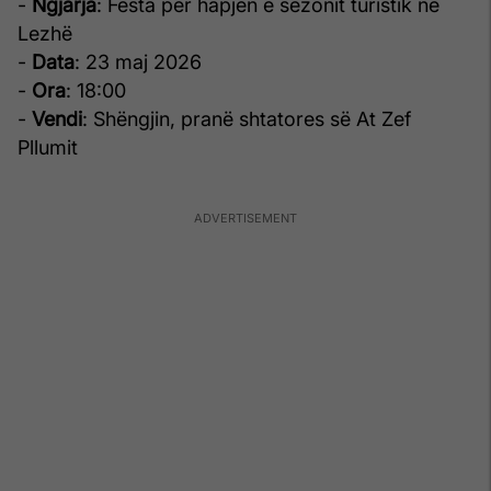
-
Ngjarja
: Festa për hapjen e sezonit turistik në
Lezhë
-
Data
: 23 maj 2026
-
Ora
: 18:00
-
Vendi
: Shëngjin, pranë shtatores së At Zef
Pllumit