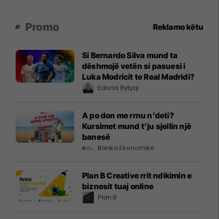
Promo
Reklamo këtu
Si Bernardo Silva mund ta
dëshmojë vetën si pasuesi i
Luka Modricit te Real Madridi?
Edonis Bytyqi
A po don me rrnu n’deti?
Kursimet mund t’ju sjellin një
banesë
Banka Ekonomike
Plan B Creative rrit ndikimin e
biznesit tuaj online
Plan B