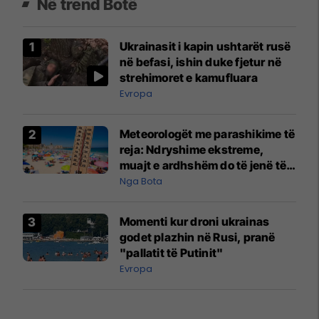
Në trend Botë
Ukrainasit i kapin ushtarët rusë
në befasi, ishin duke fjetur në
strehimoret e kamufluara
Evropa
Meteorologët me parashikime të
reja: Ndryshime ekstreme,
muajt e ardhshëm do të jenë të
pazakontë
Nga Bota
Momenti kur droni ukrainas
godet plazhin në Rusi, pranë
"pallatit të Putinit"
Evropa