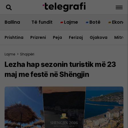
Ballina
Të fundit
Lajme
Botë
Ekono
Prishtina
Prizreni
Peja
Ferizaj
Gjakova
Mitrov
Lajme
>
Shqipëri
Lezha hap sezonin turistik më 23
maj me festë në Shëngjin