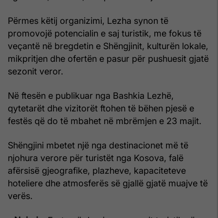
Përmes këtij organizimi, Lezha synon të
promovojë potencialin e saj turistik, me fokus të
veçantë në bregdetin e Shëngjinit, kulturën lokale,
mikpritjen dhe ofertën e pasur për pushuesit gjatë
sezonit veror.
Në ftesën e publikuar nga Bashkia Lezhë,
qytetarët dhe vizitorët ftohen të bëhen pjesë e
festës që do të mbahet në mbrëmjen e 23 majit.
Shëngjini mbetet një nga destinacionet më të
njohura verore për turistët nga Kosova, falë
afërsisë gjeografike, plazheve, kapaciteteve
hoteliere dhe atmosferës së gjallë gjatë muajve të
verës.