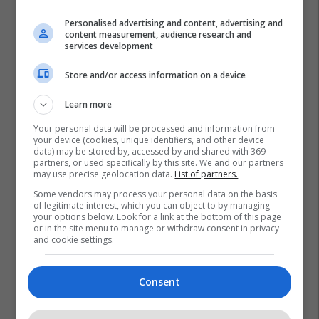
Personalised advertising and content, advertising and
content measurement, audience research and
services development
Store and/or access information on a device
Learn more
Your personal data will be processed and information from
your device (cookies, unique identifiers, and other device
data) may be stored by, accessed by and shared with 369
partners, or used specifically by this site. We and our partners
may use precise geolocation data.
List of partners.
Shëngjin
Lazha
Shqipëria
Sezoni Turistik
Some vendors may process your personal data on the basis
of legitimate interest, which you can object to by managing
your options below. Look for a link at the bottom of this page
or in the site menu to manage or withdraw consent in privacy
and cookie settings.
Consent