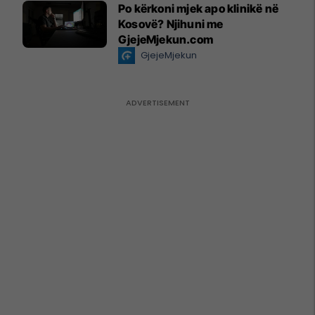
Po kërkoni mjek apo klinikë në
Kosovë? Njihuni me
GjejeMjekun.com
GjejeMjekun