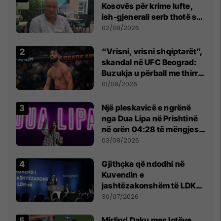
Kosovës për krime lufte,
ish-gjenerali serb thotë se
dikush e tradhtoi në
02/08/2026
Beograd
“Vrisni, vrisni shqiptarët”,
skandal në UFC Beograd:
Buzukja u përball me thirrje
anti-shqiptare nga
01/08/2026
tribunat
Një pleskavicë e ngrënë
nga Dua Lipa në Prishtinë
në orën 04:28 të mëngjesit
- dhe bota digjitale serbe
03/08/2026
shpall gjendjen e luftës
Gjithçka që ndodhi në
Kuvendin e
jashtëzakonshëm të LDK-
së
30/07/2026
Mirlind Daku mes lotëve