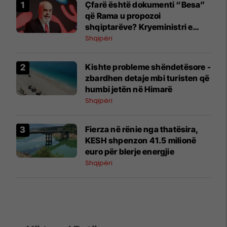
Çfarë është dokumenti “Besa”
që Rama u propozoi
shqiptarëve? Kryeministri e
shpjegon me katër fjalë
Shqipëri
Kishte probleme shëndetësore -
zbardhen detaje mbi turisten që
humbi jetën në Himarë
Shqipëri
Fierza në rënie nga thatësira,
KESH shpenzon 41.5 milionë
euro për blerje energjie
Shqipëri