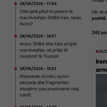
mbajë 
28/05/2026 • 17:54
Cilat janë pikat kryesore të
Për të 
marrëveshjes SHBA-Iran, sipas
poshtë.
Axios?
245 po
28/05/2026 • 16:57
Axios: SHBA dhe Irani arrijnë
marrëveshje, në pritje të
28/0
miratimit të Trumpit
Ira
28/05/2026 • 15:53
arm
Khamenei: Armiku synon
përçarje dhe fragmentim
shoqëror pas presioneve ndaj
Irani5