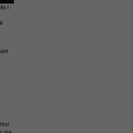
ës i
në
isht
htoi
ur me