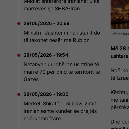
Mediat shtetërore iraniane: S'ka
marrëveshje SHBA-Iran
28/05/2026 • 20:59
Ministri i Jashtëm i Pakistanit do
None
Non
të takohet nesër me Rubion
Më 28 s
28/05/2026 • 19:54
ushtarak
Netanyahu urdhëron ushtrinë të
Ndërkoh
marrë 70 për qind të territorit të
të Izra
Gazës
Kështu, 
28/05/2026 • 19:00
më tani
Merkel: Shkatërrimi i civilizimit
përshka
iranian është kundër së drejtës
ndërkombëtare
Dhe për