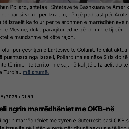
han Pollard, shtetas i Shteteve të Bashkuara të Amerik
ka punuar si spiun për Izraelin, në një podcast për Arutz
 të Izraelit ka folur për të ardhmen e marrëdhënieve 
en e Mesme, duke paraqitur edhe qëndrimin e tij për
iktet e mundshme në këtë rajon.
olur për çështjen e Lartësive të Golanit, të cilat aktual
të pushtuara nga Izraeli, Pollard tha se nëse Siria do të
te të rimerrte territorin e saj, në kufijtë e Izraelit do të
e Turqia...
më shumë.
5/2026 • 21:59
aeli ngrin marrëdhëniet me OKB-në
li ngrin marrëdhëniet me zyrën e Guterresit pasi OKB s
ete izraelite në listën e zezë për dhunë seksuale të lidh