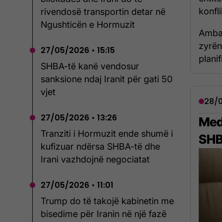
konfli
rivendosë transportin detar në
Ngushticën e Hormuzit
Ambas
zyrën
27/05/2026 • 15:15
plani
SHBA-të kanë vendosur
sanksione ndaj Iranit për gati 50
vjet
28/0
27/05/2026 • 13:26
Med
Tranziti i Hormuzit ende shumë i
SHB
kufizuar ndërsa SHBA-të dhe
Irani vazhdojnë negociatat
27/05/2026 • 11:01
Trump do të takojë kabinetin me
bisedime për Iranin në një fazë