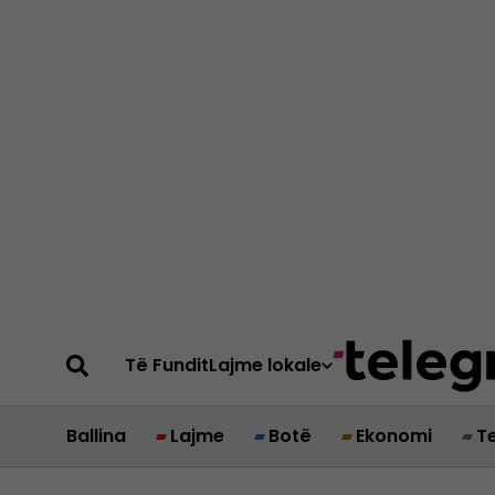
Të Fundit
Lajme lokale
Ballina
Lajme
Botë
Ekonomi
T