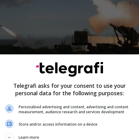
 ka lëshuar raketa nga jugu i vendit, sipas agjencisë së
ve Fars, e cila është e lidhur me Forcat e Gardës
ucionare.
Telegrafi asks for your consent to use your
at janë qëlluar “drejt objektivave të caktuara”, por en
personal data for the following purposes:
e qartë saktësisht cilat janë ato, ka bërë të ditur agjen
Personalised advertising and content, advertising and content
jithashtu citoi burime që raportuan “mundësinë e
measurement, audience research and services development
sjeve mbi ujërat e Gjirit Persik”.
Store and/or access information on a device
Learn more