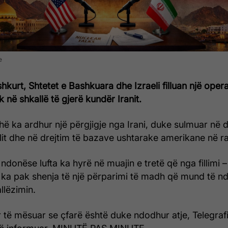
e
hkurt, Shtetet e Bashkuara dhe Izraeli filluan një oper
 në shkallë të gjerë kundër Iranit.
ë ka ardhur një përgjigje nga Irani, duke sulmuar në d
elit dhe në drejtim të bazave ushtarake amerikane në ra
ndonëse lufta ka hyrë në muajin e tretë që nga fillimi –
 ka pak shenja të një përparimi të madh që mund të n
llëzimin.
 të mësuar se çfarë është duke ndodhur atje, Telegrafi,