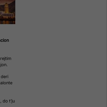
acion
rejtim
jon.
 deri
dalonte
 do t’ju