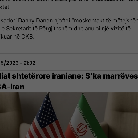
ktet.
adori Danny Danon njoftoi “moskontakt të mëtejsh
 e Sekretarit të Përgjithshëm dhe anuloi një vizitë të
fikuar në OKB.
5/2026 • 21:02
iat shtetërore iraniane: S'ka marrëves
A-Iran