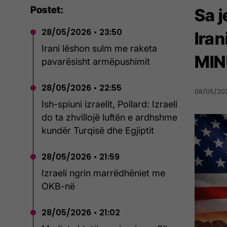
Postet:
Sa 
28/05/2026 • 23:50
Ira
Irani lëshon sulm me raketa
MIN
pavarësisht armëpushimit
28/05/2026 • 22:55
08/05/202
Ish-spiuni izraelit, Pollard: Izraeli
do ta zhvillojë luftën e ardhshme
kundër Turqisë dhe Egjiptit
28/05/2026 • 21:59
Izraeli ngrin marrëdhëniet me
OKB-në
28/05/2026 • 21:02