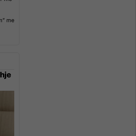
ëm” me
hje