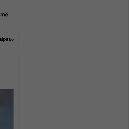
 më
 sipas