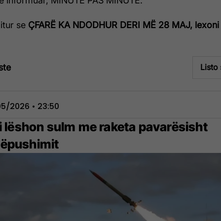
të informuar, MINUTË PAS MINUTE.
ditur se
ÇFARË KA NDODHUR DERI MË 28 MAJ, lexoni
ste
Listo
5/2026 • 23:50
ni lëshon sulm me raketa pavarësisht
ëpushimit