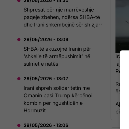
28/05/2026 • 14:30
Shpresat për një marrëveshje
paqeje zbehen, ndërsa SHBA-të
dhe Irani shkëmbejnë sërish zjarr
28/05/2026 • 13:09
SHBA-të akuzojnë Iranin për
Irani
'shkelje të armëpushimit' në
lajme
sulmet e natës
Revol
28/05/2026 • 13:07
Raket
Irani shpreh solidaritetin me
është 
Omanin pasi Trump kërcënoi
kombin për ngushticën e
Ajo g
Hormuzit
përpla
28/05/2026 • 13:06