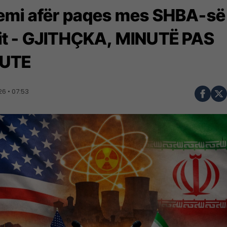
jemi afër paqes mes SHBA-së
nit - GJITHÇKA, MINUTË PAS
UTE
6 • 07:53