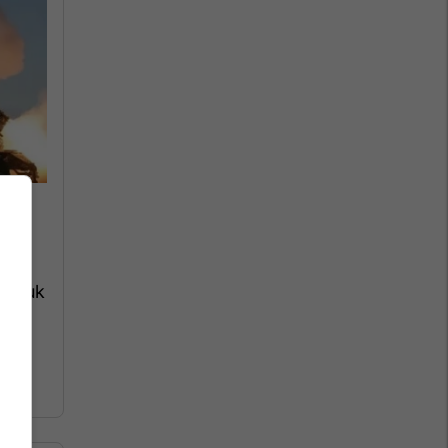
de nuk
cia.