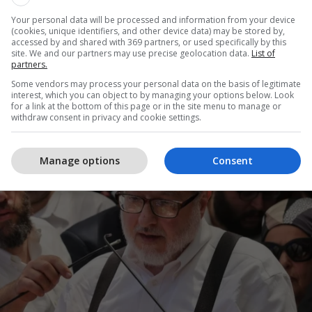
5/2026 • 22:55
Your personal data will be processed and information from your device
(cookies, unique identifiers, and other device data) may be stored by,
accessed by and shared with 369 partners, or used specifically by this
spiuni izraelit, Pollard: Izraeli do ta
site. We and our partners may use precise geolocation data.
List of
partners.
illojë luftën e ardhshme kundër Turqis
Some vendors may process your personal data on the basis of legitimate
Egjiptit
interest, which you can object to by managing your options below. Look
for a link at the bottom of this page or in the site menu to manage or
withdraw consent in privacy and cookie settings.
Manage options
Consent