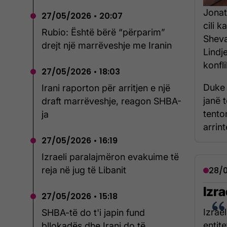
Jonat
27/05/2026 • 20:07
cili 
Rubio: Është bërë “përparim”
Sheva
drejt një marrëveshje me Iranin
Lindj
konfl
27/05/2026 • 18:03
Duke f
Irani raporton për arritjen e një
janë 
draft marrëveshje, reagon SHBA-
tenton
ja
arrint
27/05/2026 • 16:19
Izraeli paralajmëron evakuime të
28/0
reja në jug të Libanit
Izr
27/05/2026 • 15:18
Izrae
SHBA-të do t'i japin fund
entit
bllokadës dhe Irani do të