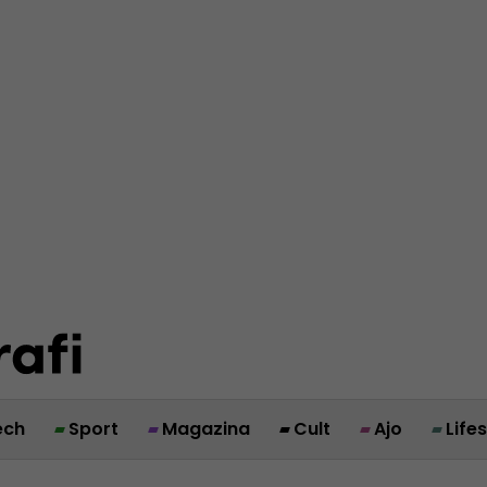
ech
Sport
Magazina
Cult
Ajo
Life