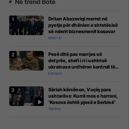
Në trend Botë
Dritan Abazoviqi merret në
pyetje për dhënien e shtetësisë
së nderit biznesmenit kosovar
Mali i Zi
Pesë ditë pas marrjes së
detyrës, shefi i ri i ushtrisë
ukrainase urdhëron kontroll të
madh
Evropa
Sërish kërcënon, Vuçiq para
ushtarëve: Kurrë mos e harroni,
'Kosova është pjesë e Serbisë'
Serbia