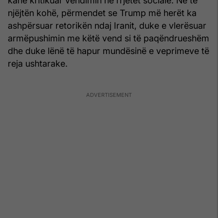
kanë kritikuar vendimin në rrjetet sociale. Në të
njëjtën kohë, përmendet se Trump më herët ka
ashpërsuar retorikën ndaj Iranit, duke e vlerësuar
armëpushimin me këtë vend si të paqëndrueshëm
dhe duke lënë të hapur mundësinë e veprimeve të
reja ushtarake.