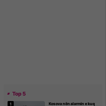
Top 5
Kosova nën alarmin e kuq