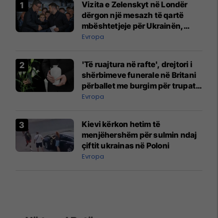
Vizita e Zelenskyt në Londër
dërgon një mesazh të qartë
mbështetjeje për Ukrainën,
thotë kryeministri britanik
Evropa
'Të ruajtura në rafte', drejtori i
shërbimeve funerale në Britani
përballet me burgim për trupat e
pakrematizuar
Evropa
Kievi kërkon hetim të
menjëhershëm për sulmin ndaj
çiftit ukrainas në Poloni
Evropa