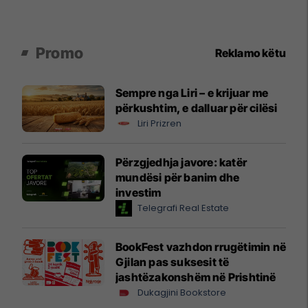
Promo
Reklamo këtu
Sempre nga Liri – e krijuar me
përkushtim, e dalluar për cilësi
Liri Prizren
Përzgjedhja javore: katër
mundësi për banim dhe
investim
Telegrafi Real Estate
BookFest vazhdon rrugëtimin në
Gjilan pas suksesit të
jashtëzakonshëm në Prishtinë
Dukagjini Bookstore