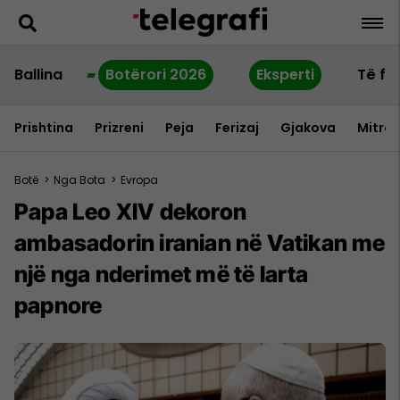
Ballina
Botërori 2026
Eksperti
Të fu
Prishtina
Prizreni
Peja
Ferizaj
Gjakova
Mitrov
Botë
>
Nga Bota
>
Evropa
Papa Leo XIV dekoron
ambasadorin iranian në Vatikan me
një nga nderimet më të larta
papnore