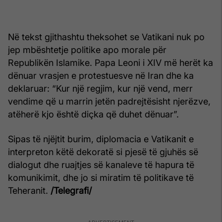
Në tekst gjithashtu theksohet se Vatikani nuk po
jep mbështetje politike apo morale për
Republikën Islamike. Papa Leoni i XIV më herët ka
dënuar vrasjen e protestuesve në Iran dhe ka
deklaruar: “Kur një regjim, kur një vend, merr
vendime që u marrin jetën padrejtësisht njerëzve,
atëherë kjo është diçka që duhet dënuar”.
Sipas të njëjtit burim, diplomacia e Vatikanit e
interpreton këtë dekoratë si pjesë të gjuhës së
dialogut dhe ruajtjes së kanaleve të hapura të
komunikimit, dhe jo si miratim të politikave të
Teheranit.
/Telegrafi/