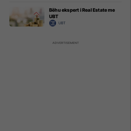
Bëhu ekspert i Real Estate me
UBT
UBT