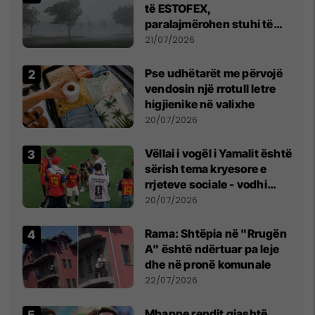
të ESTOFEX,
paralajmërohen stuhi të
fuqishme me breshër dhe
21/07/2026
erëra të forta
Pse udhëtarët me përvojë
vendosin një rrotull letre
higjienike në valixhe
20/07/2026
Vëllai i vogël i Yamalit është
sërish tema kryesore e
rrjeteve sociale - vodhi
vëmendjen pas finales së
20/07/2026
Kupës së Botës
Rama: Shtëpia në "Rrugën
A" është ndërtuar pa leje
dhe në pronë komunale
22/07/2026
Mbappe rendit gjashtë