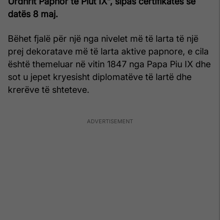
Urdhrit Papnor të Piut IX”, sipas certifikatës së
datës 8 maj.
Bëhet fjalë për një nga nivelet më të larta të një
prej dekoratave më të larta aktive papnore, e cila
është themeluar në vitin 1847 nga Papa Piu IX dhe
sot u jepet kryesisht diplomatëve të lartë dhe
krerëve të shteteve.