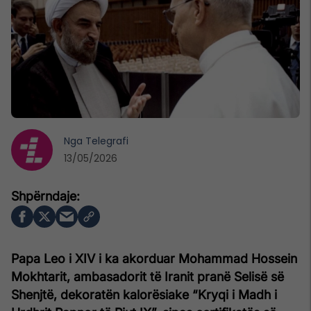
Nga
Telegrafi
13/05/2026
Papa Leo i XIV i ka akorduar Mohammad Hossein
Mokhtarit, ambasadorit të Iranit pranë Selisë së
Shenjtë, dekoratën kalorësiake “Kryqi i Madh i