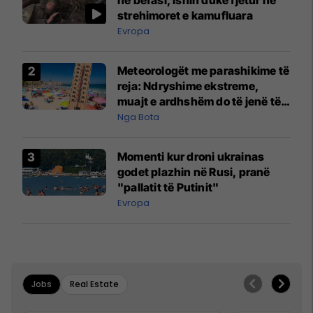
strehimoret e kamufluara
Evropa
Meteorologët me parashikime të
reja: Ndryshime ekstreme,
muajt e ardhshëm do të jenë të
pazakontë
Nga Bota
Momenti kur droni ukrainas
godet plazhin në Rusi, pranë
"pallatit të Putinit"
Evropa
Jobs
Real Estate