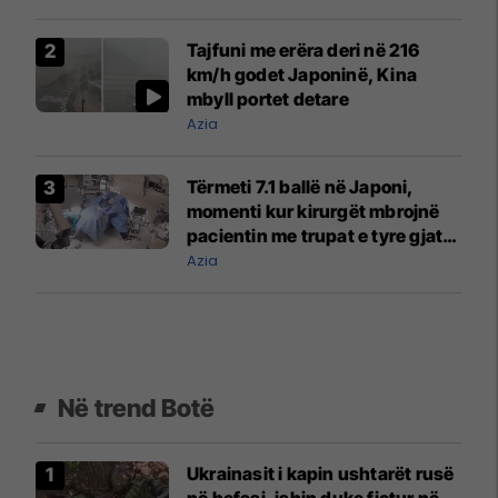
Tajfuni me erëra deri në 216
km/h godet Japoninë, Kina
mbyll portet detare
Azia
Tërmeti 7.1 ballë në Japoni,
momenti kur kirurgët mbrojnë
pacientin me trupat e tyre gjatë
operacionit
Azia
Në trend Botë
Ukrainasit i kapin ushtarët rusë
në befasi, ishin duke fjetur në