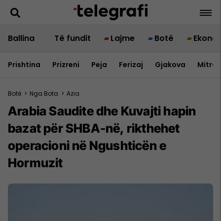
Ballina
Të fundit
Lajme
Botë
Ekono
Prishtina
Prizreni
Peja
Ferizaj
Gjakova
Mitrov
Botë
>
Nga Bota
>
Azia
Arabia Saudite dhe Kuvajti hapin
bazat për SHBA-në, rikthehet
operacioni në Ngushticën e
Hormuzit