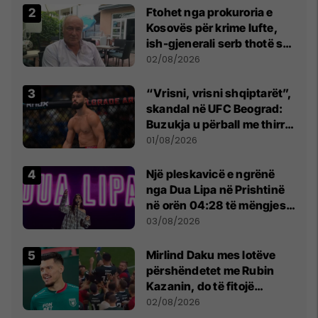
Ftohet nga prokuroria e
Kosovës për krime lufte,
ish-gjenerali serb thotë se
dikush e tradhtoi në
02/08/2026
Beograd
“Vrisni, vrisni shqiptarët”,
skandal në UFC Beograd:
Buzukja u përball me thirrje
anti-shqiptare nga
01/08/2026
tribunat
Një pleskavicë e ngrënë
nga Dua Lipa në Prishtinë
në orën 04:28 të mëngjesit
- dhe bota digjitale serbe
03/08/2026
shpall gjendjen e luftës
Mirlind Daku mes lotëve
përshëndetet me Rubin
Kazanin, do të fitojë
miliona te Spartak Moska
02/08/2026