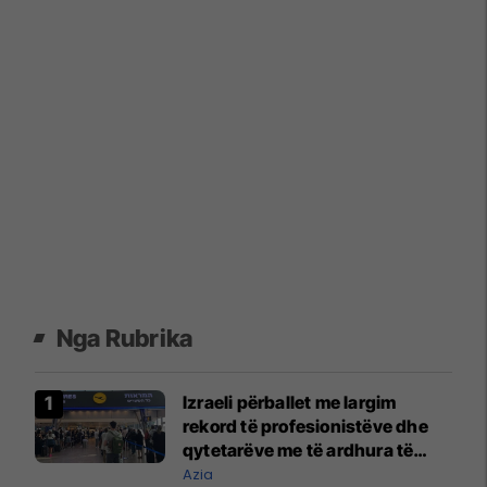
Nga Rubrika
Izraeli përballet me largim
rekord të profesionistëve dhe
qytetarëve me të ardhura të
larta
Azia