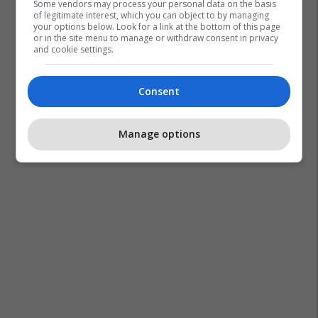
Some vendors may process your personal data on the basis
of legitimate interest, which you can object to by managing
your options below. Look for a link at the bottom of this page
or in the site menu to manage or withdraw consent in privacy
and cookie settings.
Arabia Saudite
Kuvajti
Irani
Lufta Në Iran
Consent
Shba
Manage options