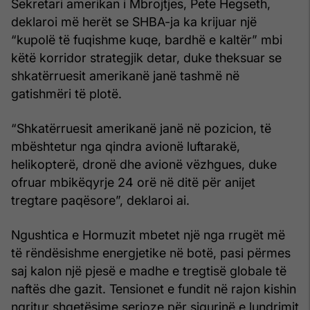
Sekretari amerikan i Mbrojtjes, Pete Hegseth,
deklaroi më herët se SHBA-ja ka krijuar një
“kupolë të fuqishme kuqe, bardhë e kaltër” mbi
këtë korridor strategjik detar, duke theksuar se
shkatërruesit amerikanë janë tashmë në
gatishmëri të plotë.
“Shkatërruesit amerikanë janë në pozicion, të
mbështetur nga qindra avionë luftarakë,
helikopterë, dronë dhe avionë vëzhgues, duke
ofruar mbikëqyrje 24 orë në ditë për anijet
tregtare paqësore”, deklaroi ai.
Ngushtica e Hormuzit mbetet një nga rrugët më
të rëndësishme energjetike në botë, pasi përmes
saj kalon një pjesë e madhe e tregtisë globale të
naftës dhe gazit. Tensionet e fundit në rajon kishin
ngritur shqetësime serioze për sigurinë e lundrimit