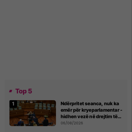
Top 5
Ndërpritet seanca, nuk ka
emër për kryeparlamentar -
hidhen vezë në drejtim të
Kurtit
06/08/2026