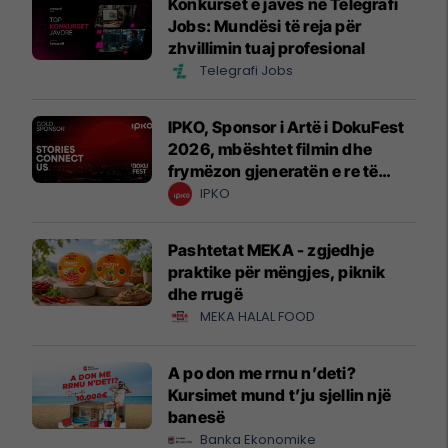
Konkurset e javës në Telegrafi
Jobs: Mundësi të reja për
zhvillimin tuaj profesional
Telegrafi Jobs
IPKO, Sponsor i Artë i DokuFest
2026, mbështet filmin dhe
frymëzon gjeneratën e re të
krijuesve
IPKO
Pashtetat MEKA - zgjedhje
praktike për mëngjes, piknik
dhe rrugë
MEKA HALAL FOOD
A po don me rrnu n’deti?
Kursimet mund t’ju sjellin një
banesë
Banka Ekonomike