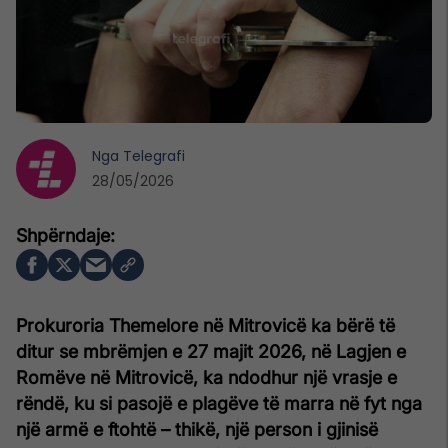
Nga
Telegrafi
28/05/2026
Prokuroria Themelore në Mitrovicë ka bërë të
ditur se mbrëmjen e 27 majit 2026, në Lagjen e
Romëve në Mitrovicë, ka ndodhur një vrasje e
rëndë, ku si pasojë e plagëve të marra në fyt nga
një armë e ftohtë – thikë, një person i gjinisë