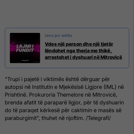
Vdes një person dhe një tjetër
lëndohet nga therja me thikë,
arrestohet i dyshuari në Mitrovicë
“Trupi i pajetë i viktimës është dërguar për
autopsi në Institutin e Mjekësisë Ligjore (IML) në
Prishtinë. Prokuroria Themelore në Mitrovicë,
brenda afatit të paraparë ligjor, për të dyshuarin
do të paraqet kërkesë për caktimin e masës së
paraburgimit”, thuhet në njoftim. /Telegrafi/