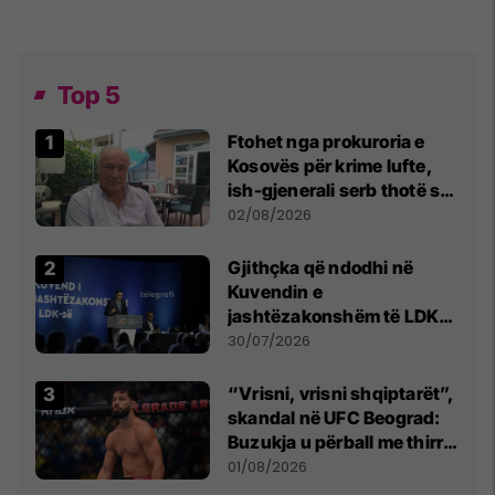
Top 5
Ftohet nga prokuroria e
Kosovës për krime lufte,
ish-gjenerali serb thotë se
dikush e tradhtoi në
02/08/2026
Beograd
Gjithçka që ndodhi në
Kuvendin e
jashtëzakonshëm të LDK-
së
30/07/2026
“Vrisni, vrisni shqiptarët”,
skandal në UFC Beograd:
Buzukja u përball me thirrje
anti-shqiptare nga
01/08/2026
tribunat