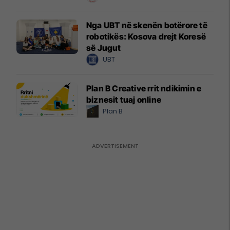
Nga UBT në skenën botërore të
robotikës: Kosova drejt Koresë
së Jugut
UBT
Plan B Creative rrit ndikimin e
biznesit tuaj online
Plan B