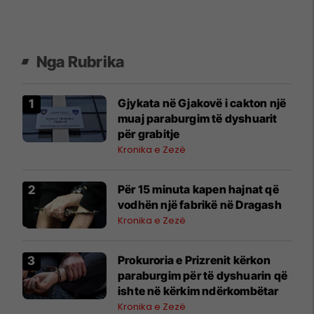
Nga Rubrika
Gjykata në Gjakovë i cakton një
muaj paraburgim të dyshuarit
për grabitje
Kronika e Zezë
Për 15 minuta kapen hajnat që
vodhën një fabrikë në Dragash
Kronika e Zezë
Prokuroria e Prizrenit kërkon
paraburgim për të dyshuarin që
ishte në kërkim ndërkombëtar
Kronika e Zezë