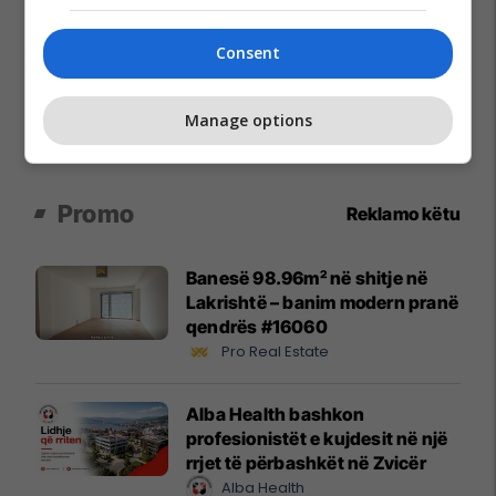
Consent
Manage options
Promo
Reklamo këtu
Banesë 98.96m² në shitje në
Lakrishtë – banim modern pranë
qendrës #16060
Pro Real Estate
Alba Health bashkon
profesionistët e kujdesit në një
rrjet të përbashkët në Zvicër
Alba Health