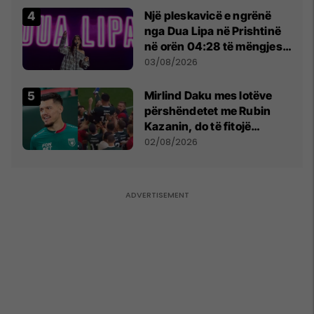
Një pleskavicë e ngrënë
nga Dua Lipa në Prishtinë
në orën 04:28 të mëngjesit
- dhe bota digjitale serbe
03/08/2026
shpall gjendjen e luftës
Mirlind Daku mes lotëve
përshëndetet me Rubin
Kazanin, do të fitojë
miliona te Spartak Moska
02/08/2026