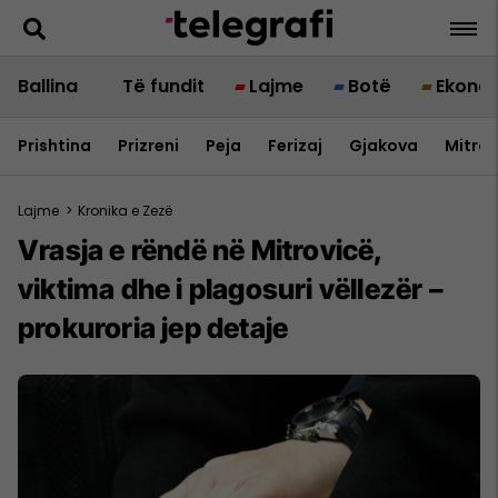
Ballina
Të fundit
Lajme
Botë
Ekono
Prishtina
Prizreni
Peja
Ferizaj
Gjakova
Mitrov
Lajme
>
Kronika e Zezë
Vrasja e rëndë në Mitrovicë,
viktima dhe i plagosuri vëllezër –
prokuroria jep detaje