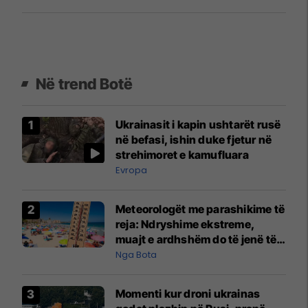
Në trend Botë
Ukrainasit i kapin ushtarët rusë
në befasi, ishin duke fjetur në
strehimoret e kamufluara
Evropa
Meteorologët me parashikime të
reja: Ndryshime ekstreme,
muajt e ardhshëm do të jenë të
pazakontë
Nga Bota
Momenti kur droni ukrainas