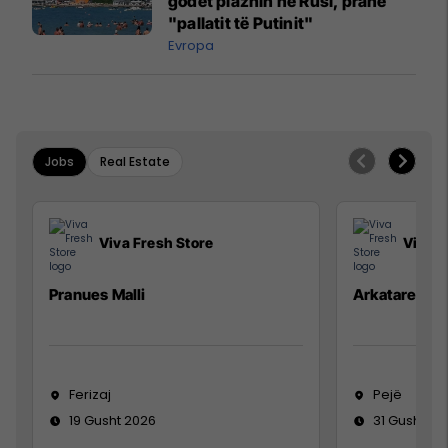
godet plazhin në Rusi, pranë
"pallatit të Putinit"
Evropa
Jobs
Real Estate
Viva Fresh Store
Viva F
Pranues Malli
Arkatare
Ferizaj
Pejë
19 Gusht 2026
31 Gusht 20