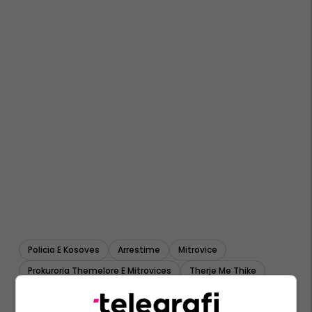
Policia E Kosoves
Arrestime
Mitrovice
Prokuroria Themelore E Mitrovices
Therje Me Thike