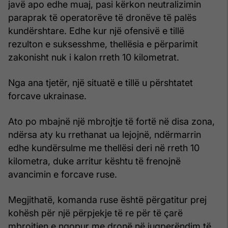
javë apo edhe muaj, pasi kërkon neutralizimin
paraprak të operatorëve të dronëve të palës
kundërshtare. Edhe kur një ofensivë e tillë
rezulton e suksesshme, thellësia e përparimit
zakonisht nuk i kalon rreth 10 kilometrat.
Nga ana tjetër, një situatë e tillë u përshtatet
forcave ukrainase.
Ato po mbajnë një mbrojtje të fortë në disa zona,
ndërsa aty ku rrethanat ua lejojnë, ndërmarrin
edhe kundërsulme me thellësi deri në rreth 10
kilometra, duke arritur kështu të frenojnë
avancimin e forcave ruse.
Megjithatë, komanda ruse është përgatitur prej
kohësh për një përpjekje të re për të çarë
mbrojtjen e ngopur me dronë në jugperëndim të