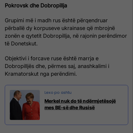
Pokrovsk dhe Dobropillja
Grupimi më i madh rus është përqendruar
përballë dy korpuseve ukrainase që mbrojnë
zonën e qytetit Dobropillja, në rajonin perëndimor
të Donetskut.
Objektivi i forcave ruse është marrja e
Dobropilljës dhe, përmes saj, anashkalimi i
Kramatorskut nga perëndimi.
Merkel nuk do të ndërmjetësojë
mes BE-së dhe Rusisë