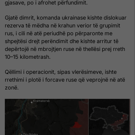
gjasave, po i afrohet përfundimit.
Gjatë dimrit, komanda ukrainase kishte dislokuar
rezerva të mëdha në krahun verior të grupimit
rus, i cili në atë periudhë po përparonte me
shpejtësi drejt perëndimit dhe kishte arritur të
depërtojë në mbrojtjen ruse në thellësi prej rreth
10–15 kilometrash.
Qëllimi i operacionit, sipas vlerësimeve, ishte
rrethimi i plotë i forcave ruse që veprojnë në atë
zonë.