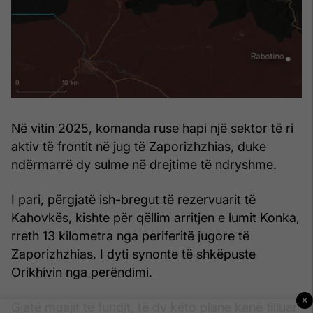
Në vitin 2025, komanda ruse hapi një sektor të ri
aktiv të frontit në jug të Zaporizhzhias, duke
ndërmarrë dy sulme në drejtime të ndryshme.
I pari, përgjatë ish-bregut të rezervuarit të
Kahovkës, kishte për qëllim arritjen e lumit Konka,
rreth 13 kilometra nga periferitë jugore të
Zaporizhzhias. I dyti synonte të shkëpuste
Orikhivin nga perëndimi.
×
Gjatë muajit të fundit, të dy këto plane kanë filluar