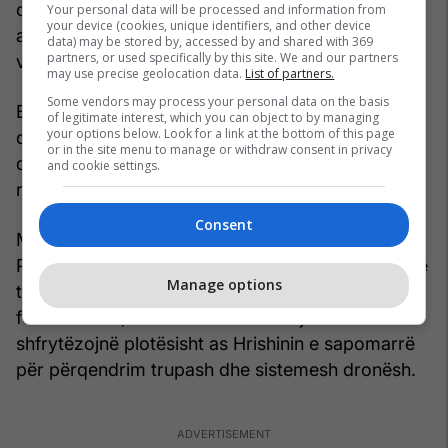
cilat mbështeten pothuajse tërësisht në mjete
Your personal data will be processed and information from
your device (cookies, unique identifiers, and other device
ajrore pa pilot – është bërë jashtëzakonisht i
data) may be stored by, accessed by and shared with 369
partners, or used specifically by this site. We and our partners
vështirë.
may use precise geolocation data.
List of partners.
Some vendors may process your personal data on the basis
Edhe mjetet tokësore pa ekuipazh nuk arrijnë të
of legitimate interest, which you can object to by managing
your options below. Look for a link at the bottom of this page
depërtojnë deri tek këto njësi, ndërsa automjetet
or in the site menu to manage or withdraw consent in privacy
dhe mjetet e blinduara mund të arrijnë vetëm deri
and cookie settings.
në Shevchenko.
Consent
Megjithatë, përparimi rus mbetet i ngadalshëm.
Prania e forcave ukrainase në skajet perëndimore
Manage options
të Pokrovskut po e pengon grumbullimin e
forcave ruse, të cilat ende nuk arrijnë të
shfrytëzojnë plotësisht as Hrishinin e sapomarrë
për përqendrim trupash dhe sistemesh dronësh.