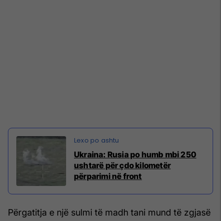
Ukraina: Rusia po humb mbi 250
ushtarë për çdo kilometër
përparimi në front
Përgatitja e një sulmi të madh tani mund të zgjasë