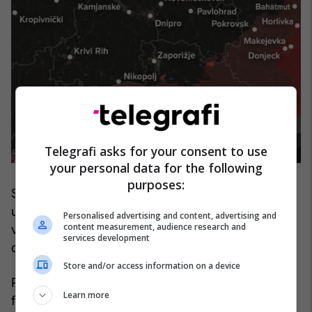
Telegrafi asks for your consent to use
your personal data for the following
purposes:
Sipas raporteve të Korpusit të 7-të të forcave
ukrainase, armiku në këtë zonë ka epërsi jo
Personalised advertising and content, advertising and
content measurement, audience research and
vetëm në këmbësori, por edhe në përdorimin e
services development
dronëve.
Store and/or access information on a device
Për shkak të dominimit rus në këtë fushë,
Learn more
furnizimi i njësive ukrainase në vijën e parë – të