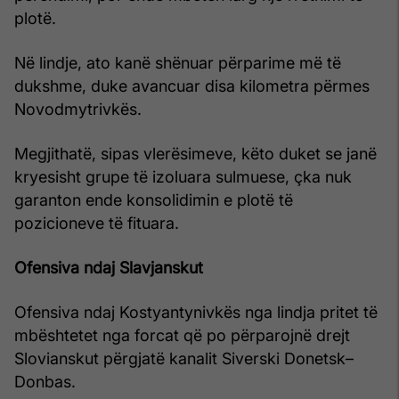
plotë.
Në lindje, ato kanë shënuar përparime më të
dukshme, duke avancuar disa kilometra përmes
Novodmytrivkës.
Megjithatë, sipas vlerësimeve, këto duket se janë
kryesisht grupe të izoluara sulmuese, çka nuk
garanton ende konsolidimin e plotë të
pozicioneve të fituara.
Ofensiva ndaj Slavjanskut
Ofensiva ndaj Kostyantynivkës nga lindja pritet të
mbështetet nga forcat që po përparojnë drejt
Slovianskut përgjatë kanalit Siverski Donetsk–
Donbas.