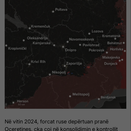
Në vitin 2024, forcat ruse depërtuan pranë
Oçeretines, çka çoi në konsolidimin e kontrollit