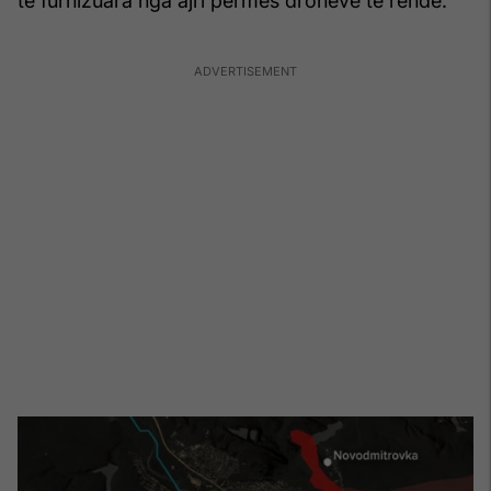
të furnizuara nga ajri përmes dronëve të rëndë.