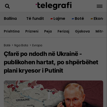
Ballina
Të fundit
Lajme
Botë
Ekono
Prishtina
Prizreni
Peja
Ferizaj
Gjakova
Mitrov
Botë
>
Nga Bota
>
Evropa
Çfarë po ndodh në Ukrainë -
publikohen hartat, po shpërbëhet
plani kryesor i Putinit