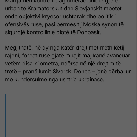
Marrja nën kontroll e aglomeracionit të gjerë
urban të Kramatorskut dhe Slovjanskit mbetet
ende objektivi kryesor ushtarak dhe politik i
ofensivës ruse, pasi përmes tij Moska synon të
sigurojë kontrollin e plotë të Donbasit.
Megjithatë, në dy nga katër drejtimet rreth këtij
rajoni, forcat ruse gjatë muajit maj kanë avancuar
vetëm disa kilometra, ndërsa në një drejtim të
tretë – pranë lumit Siverski Donec – janë përballur
me kundërsulme nga ushtria ukrainase.