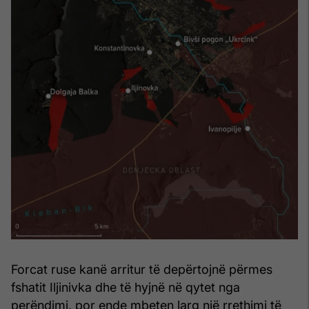
Forcat ruse kanë arritur të depërtojnë përmes
fshatit Iljinivka dhe të hyjnë në qytet nga
perëndimi, por ende mbeten larg një rrethimi të