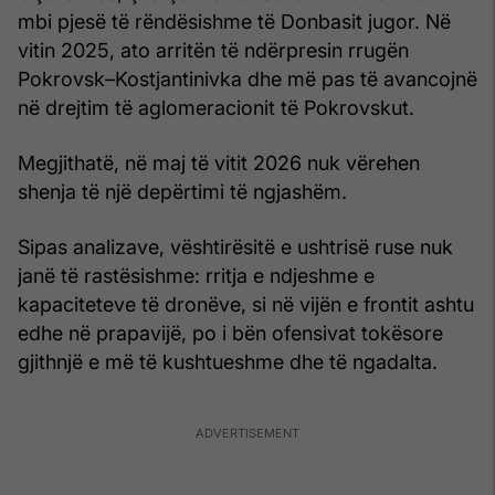
mbi pjesë të rëndësishme të Donbasit jugor. Në
vitin 2025, ato arritën të ndërpresin rrugën
Pokrovsk–Kostjantinivka dhe më pas të avancojnë
në drejtim të aglomeracionit të Pokrovskut.
Megjithatë, në maj të vitit 2026 nuk vërehen
shenja të një depërtimi të ngjashëm.
Sipas analizave, vështirësitë e ushtrisë ruse nuk
janë të rastësishme: rritja e ndjeshme e
kapaciteteve të dronëve, si në vijën e frontit ashtu
edhe në prapavijë, po i bën ofensivat tokësore
gjithnjë e më të kushtueshme dhe të ngadalta.