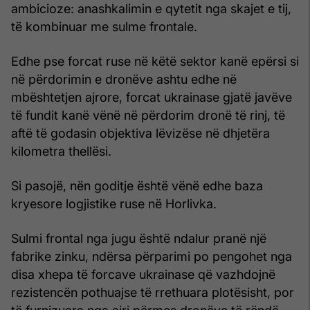
ambicioze: anashkalimin e qytetit nga skajet e tij,
të kombinuar me sulme frontale.
Edhe pse forcat ruse në këtë sektor kanë epërsi si
në përdorimin e dronëve ashtu edhe në
mbështetjen ajrore, forcat ukrainase gjatë javëve
të fundit kanë vënë në përdorim dronë të rinj, të
aftë të godasin objektiva lëvizëse në dhjetëra
kilometra thellësi.
Si pasojë, nën goditje është vënë edhe baza
kryesore logjistike ruse në Horlivka.
Sulmi frontal nga jugu është ndalur pranë një
fabrike zinku, ndërsa përparimi po pengohet nga
disa xhepa të forcave ukrainase që vazhdojnë
rezistencën pothuajse të rrethuara plotësisht, por