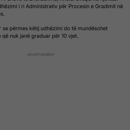
hëzimi i ri Administrativ për Procesin e Gradimit në
s.
ur se përmes këtij udhëzimi do të mundësohet
e që nuk janë graduar për 10 vjet.