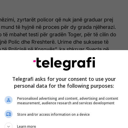
ëzimi, zyrtarët policor që nuk janë graduar prej
ë mund të hyjnë në proces për dy grada njëherazi.
të mbahet testi për gradën Toger, për të cilin do
jnë Polic dhe Rreshterë. Urime dhe suksese të
e të Policisë së Kosovës”, ka shkruar Sveçla në
Telegrafi asks for your consent to use your
personal data for the following purposes:
Personalised advertising and content, advertising and content
measurement, audience research and services development
Store and/or access information on a device
Learn more