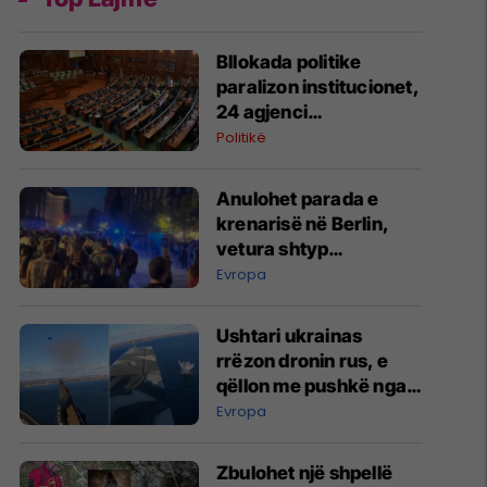
Bllokada politike
paralizon institucionet,
24 agjenci
funksionojnë me
Politikë
mandate të skaduara
ose jo të plota
Anulohet parada e
krenarisë në Berlin,
vetura shtyp
pjesëmarrësit –
Evropa
raportohet për të
lënduar
Ushtari ukrainas
rrëzon dronin rus, e
qëllon me pushkë nga
kabina e aeroplanit
Evropa
Zbulohet një shpellë