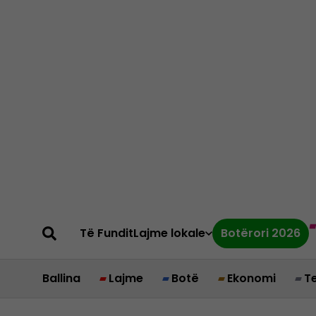
Të Fundit
Lajme lokale
Botërori 2026
Ballina
Lajme
Botë
Ekonomi
T