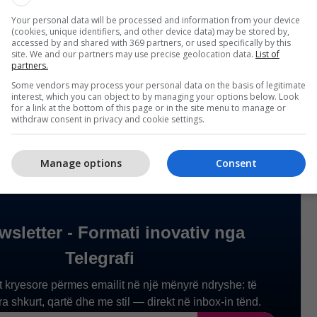
Your personal data will be processed and information from your device
(cookies, unique identifiers, and other device data) may be stored by,
accessed by and shared with 369 partners, or used specifically by this
site. We and our partners may use precise geolocation data.
List of
partners.
Some vendors may process your personal data on the basis of legitimate
interest, which you can object to by managing your options below. Look
for a link at the bottom of this page or in the site menu to manage or
withdraw consent in privacy and cookie settings.
Manage options
Consent