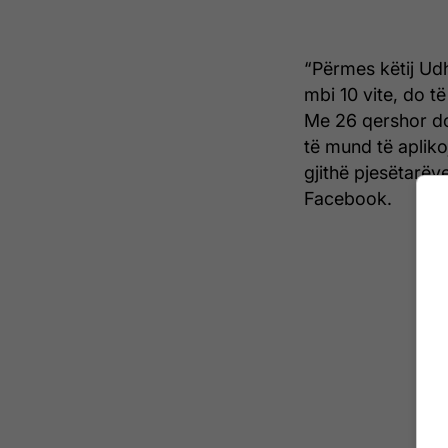
“Përmes këtij Udh
mbi 10 vite, do t
Me 26 qershor do 
të mund të apliko
gjithë pjesëtarëv
Facebook.