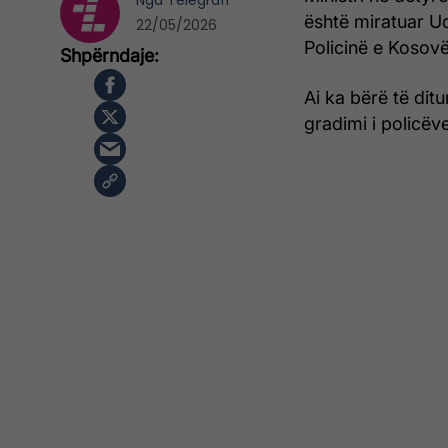
Nga
Telegrafi
është miratuar Ud
22/05/2026
Policinë e Kosovë
Ai ka bërë të dit
gradimi i policëv