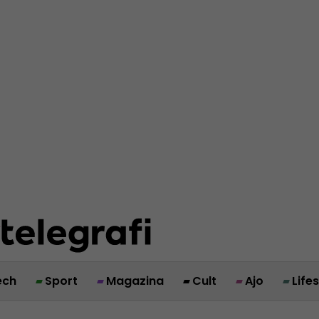
ech
Sport
Magazina
Cult
Ajo
Life