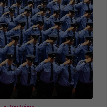
Top Lajme