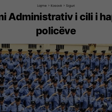
Lajme
>
Kosovë
>
Siguri
Administrativ i cili i h
policëve