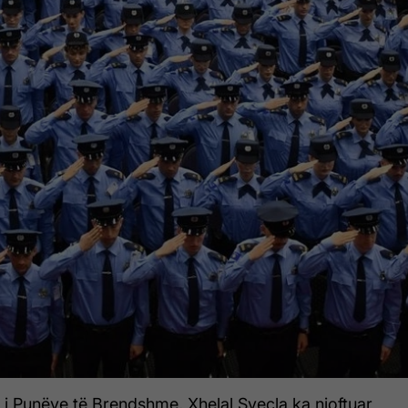
ë i Punëve të Brendshme, Xhelal Sveçla ka njoftuar