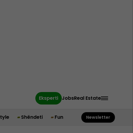
Eksperti
Jobs
Real Estate
style
Shëndeti
Fun
Newsletter