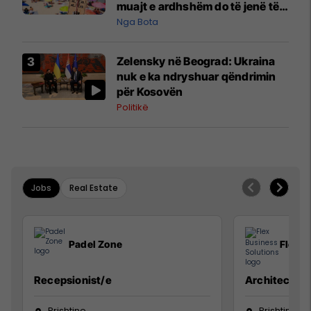
muajt e ardhshëm do të jenë të
pazakontë
Nga Bota
Zelensky në Beograd: Ukraina
nuk e ka ndryshuar qëndrimin
për Kosovën
Politikë
Jobs
Real Estate
Padel Zone
Flex B
Recepsionist/e
Architect
Prishtine
Prishtinë