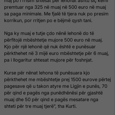
maj po i rrisim shtesat për lehonat ashtu siç kemi
premtuar nga 325 në muaj në 500 euro në muaj
sa paga minimale. Me fjalë të tjera nuk po presim
korrikun, por rritjen po e bëjmë qysh tani.
Nga ky muaj e tutje çdo nënë lehonë do të
përfitojë mbështetje mujore 500 euro në muaj.
Kjo për një lehonë që nuk është e punësuar
përkthehet në 3 mijë euro mbështetje për 6 muaj,
pa i llogaritur shtesat mujore për foshnjat.
Kurse për nënat lehona të punësuara kjo
përkthehet me mbështetje prej 1500 eurove përtej
pagesave që u takon atyre me Ligjin e punës, 70
për qind e pagës nga punëdhënësi për gjashtë
muaj dhe 50 për qind e pagës mesatare nga
shteti për tre muaj tjerë”, tha Kurti.