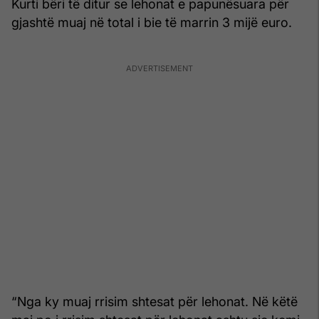
Kurti bëri të ditur se lehonat e papunësuara për
gjashtë muaj në total i bie të marrin 3 mijë euro.
“Nga ky muaj rrisim shtesat për lehonat. Në këtë