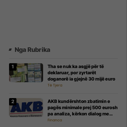
Nga Rubrika
Tha se nuk ka asgjë për të
deklaruar, por zyrtarët
doganorë ia gjejnë 30 mijë euro
Të Tjera
AKB kundërshton zbatimin e
pagës minimale prej 500 eurosh
pa analiza, kërkon dialog me
Qeverinë
Financa