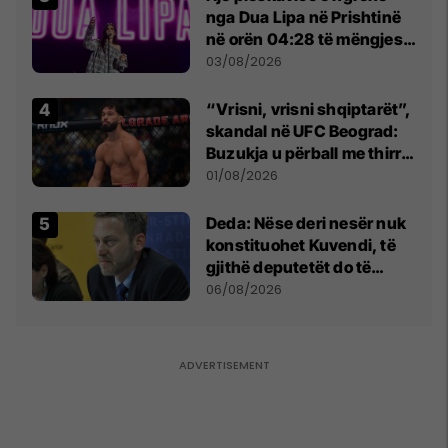
nga Dua Lipa në Prishtinë
në orën 04:28 të mëngjesit
- dhe bota digjitale serbe
03/08/2026
shpall gjendjen e luftës
“Vrisni, vrisni shqiptarët”,
skandal në UFC Beograd:
Buzukja u përball me thirrje
anti-shqiptare nga
01/08/2026
tribunat
Deda: Nëse deri nesër nuk
konstituohet Kuvendi, të
gjithë deputetët do të
bëjnë shkelje të rëndë
06/08/2026
kushtetuese