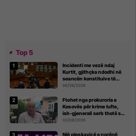
Top 5
Incidenti me vezë ndaj
Kurtit, gjithçka ndodhi në
seancën konstituive të
Kuvendit
06/08/2026
Ftohet nga prokuroria e
Kosovës për krime lufte,
ish-gjenerali serb thotë se
dikush e tradhtoi në
02/08/2026
Beograd
Një pleskavicë e ngrënë