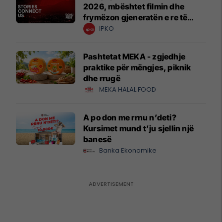
2026, mbështet filmin dhe
frymëzon gjeneratën e re të
krijuesve
IPKO
Pashtetat MEKA - zgjedhje
praktike për mëngjes, piknik
dhe rrugë
MEKA HALAL FOOD
A po don me rrnu n’deti?
Kursimet mund t’ju sjellin një
banesë
Banka Ekonomike