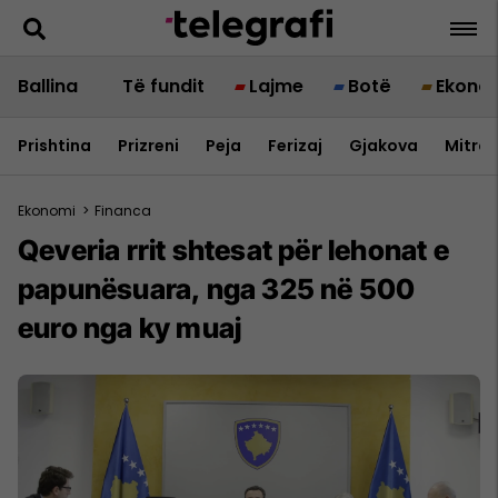
Ballina
Të fundit
Lajme
Botë
Ekono
Prishtina
Prizreni
Peja
Ferizaj
Gjakova
Mitrov
Ekonomi
>
Financa
Qeveria rrit shtesat për lehonat e
papunësuara, nga 325 në 500
euro nga ky muaj