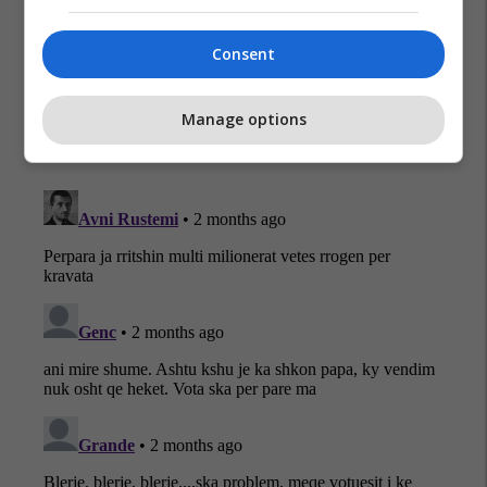
Qeveria E Kosovës
Lehonat
Shtesat Për Lehona
Consent
Manage options