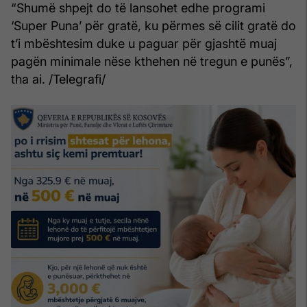
“Shumë shpejt do të lansohet edhe programi
‘Super Puna’ për gratë, ku përmes së cilit gratë do
t’i mbështesim duke u paguar për gjashtë muaj
pagën minimale nëse kthehen në tregun e punës”,
tha ai. /Telegrafi/