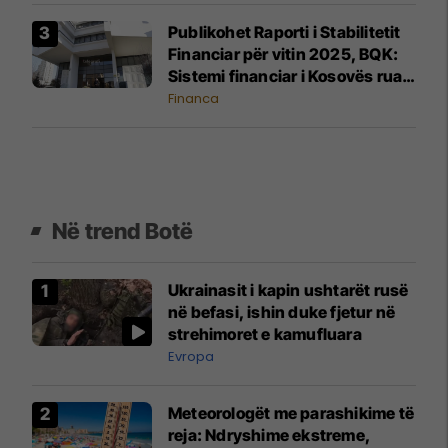
Publikohet Raporti i Stabilitetit
Financiar për vitin 2025, BQK:
Sistemi financiar i Kosovës ruan
stabilitet të lartë dhe
Financa
qëndrueshmëri ndaj rreziqeve
Në trend Botë
Ukrainasit i kapin ushtarët rusë
në befasi, ishin duke fjetur në
strehimoret e kamufluara
Evropa
Meteorologët me parashikime të
reja: Ndryshime ekstreme,