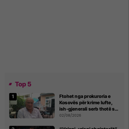
Top 5
Ftohet nga prokuroria e
Kosovës për krime lufte,
ish-gjenerali serb thotë se
dikush e tradhtoi në
02/08/2026
Beograd
“Vrisni, vrisni shqiptarët”,