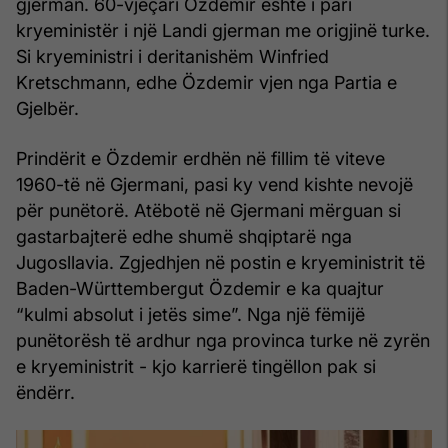
gjerman. 60-vjeçari Özdemir është i pari
kryeministër i një Landi gjerman me origjinë turke.
Si kryeministri i deritanishëm Winfried
Kretschmann, edhe Özdemir vjen nga Partia e
Gjelbër.
Prindërit e Özdemir erdhën në fillim të viteve
1960-të në Gjermani, pasi ky vend kishte nevojë
për punëtorë. Atëbotë në Gjermani mërguan si
gastarbajterë edhe shumë shqiptarë nga
Jugosllavia. Zgjedhjen në postin e kryeministrit të
Baden-Württembergut Özdemir e ka quajtur
“kulmi absolut i jetës sime”. Nga një fëmijë
punëtorësh të ardhur nga provinca turke në zyrën
e kryeministrit - kjo karrierë tingëllon pak si
ëndërr.