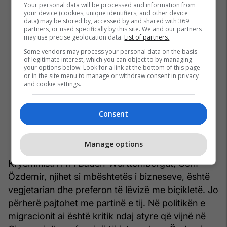
Your personal data will be processed and information from
your device (cookies, unique identifiers, and other device
data) may be stored by, accessed by and shared with 369
partners, or used specifically by this site. We and our partners
may use precise geolocation data.
List of partners.
Some vendors may process your personal data on the basis
of legitimate interest, which you can object to by managing
your options below. Look for a link at the bottom of this page
or in the site menu to manage or withdraw consent in privacy
and cookie settings.
Consent
Manage options
Kryeministri i ri i Baden-Württembergut, Cem
Özdemir, njihet si mbështetës i bizneseve, është
vegjetarian dhe preferon të lëvizë me biçikletë. Jo
përherë pajtohet me partinë e tij. Në politikën e
migracionit ai është kritik ndaj atyre që vijnë në