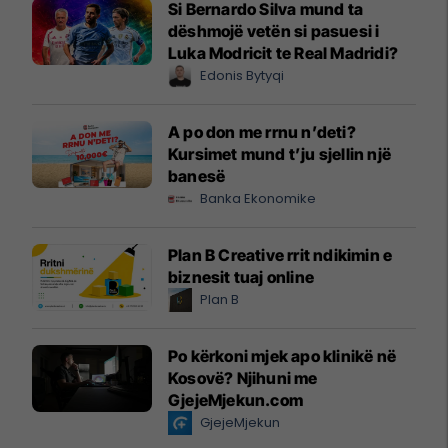
Si Bernardo Silva mund ta
dëshmojë vetën si pasuesi i
Luka Modricit te Real Madridi?
Edonis Bytyqi
A po don me rrnu n’deti?
Kursimet mund t’ju sjellin një
banesë
Banka Ekonomike
Plan B Creative rrit ndikimin e
biznesit tuaj online
Plan B
Po kërkoni mjek apo klinikë në
Kosovë? Njihuni me
GjejeMjekun.com
GjejeMjekun