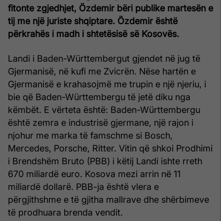
fitonte zgjedhjet, Özdemir bëri publike martesën e
tij me një juriste shqiptare. Özdemir është
përkrahës i madh i shtetësisë së Kosovës.
Landi i Baden-Württembergut gjendet në jug të
Gjermanisë, në kufi me Zvicrën. Nëse hartën e
Gjermanisë e krahasojmë me trupin e një njeriu, i
bie që Baden-Württembergu të jetë diku nga
këmbët. E vërteta është: Baden-Württembergu
është zemra e industrisë gjermane, një rajon i
njohur me marka të famschme si Bosch,
Mercedes, Porsche, Ritter. Vitin që shkoi Prodhimi
i Brendshëm Bruto (PBB) i këtij Landi ishte rreth
670 miliardë euro. Kosova mezi arrin në 11
miliardë dollarë. PBB-ja është vlera e
përgjithshme e të gjitha mallrave dhe shërbimeve
të prodhuara brenda vendit.