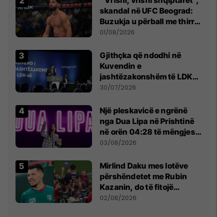
skandal në UFC Beograd:
Buzukja u përball me thirrje
anti-shqiptare nga
01/08/2026
tribunat
Gjithçka që ndodhi në
Kuvendin e
jashtëzakonshëm të LDK-
së
30/07/2026
Një pleskavicë e ngrënë
nga Dua Lipa në Prishtinë
në orën 04:28 të mëngjesit
- dhe bota digjitale serbe
03/08/2026
shpall gjendjen e luftës
Mirlind Daku mes lotëve
përshëndetet me Rubin
Kazanin, do të fitojë
miliona te Spartak Moska
02/08/2026