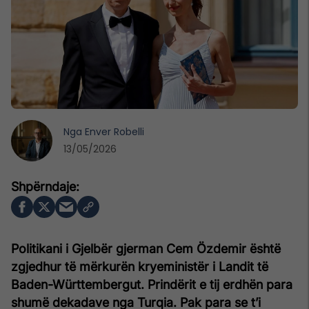
Nga
Enver Robelli
13/05/2026
Politikani i Gjelbër gjerman Cem Özdemir është
zgjedhur të mërkurën kryeministër i Landit të
Baden-Württembergut. Prindërit e tij erdhën para
shumë dekadave nga Turqia. Pak para se t’i