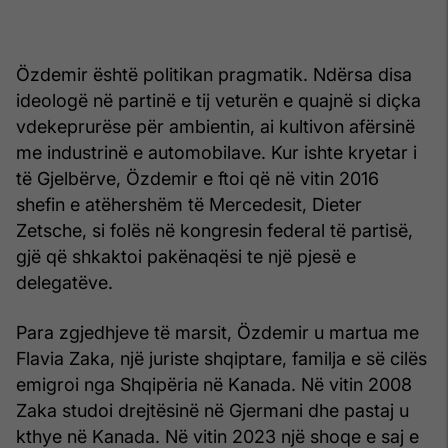
Özdemir është politikan pragmatik. Ndërsa disa
ideologë në partinë e tij veturën e quajnë si diçka
vdekeprurëse për ambientin, ai kultivon afërsinë
me industrinë e automobilave. Kur ishte kryetar i
të Gjelbërve, Özdemir e ftoi që në vitin 2016
shefin e atëhershëm të Mercedesit, Dieter
Zetsche, si folës në kongresin federal të partisë,
gjë që shkaktoi pakënaqësi te një pjesë e
delegatëve.
Para zgjedhjeve të marsit, Özdemir u martua me
Flavia Zaka, një juriste shqiptare, familja e së cilës
emigroi nga Shqipëria në Kanada. Në vitin 2008
Zaka studoi drejtësinë në Gjermani dhe pastaj u
kthye në Kanada. Në vitin 2023 një shoqe e saj e