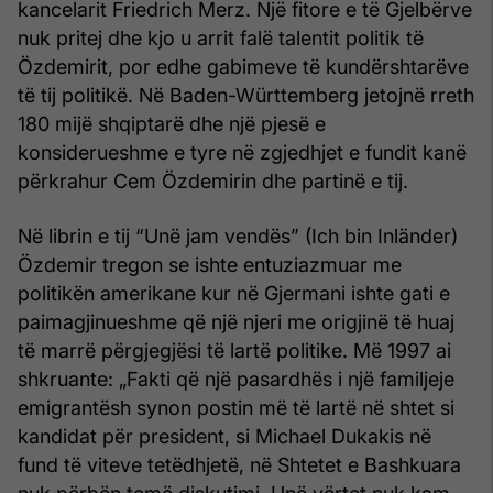
kancelarit Friedrich Merz. Një fitore e të Gjelbërve
nuk pritej dhe kjo u arrit falë talentit politik të
Özdemirit, por edhe gabimeve të kundërshtarëve
të tij politikë. Në Baden-Württemberg jetojnë rreth
180 mijë shqiptarë dhe një pjesë e
konsiderueshme e tyre në zgjedhjet e fundit kanë
përkrahur Cem Özdemirin dhe partinë e tij.
Në librin e tij “Unë jam vendës” (Ich bin Inländer)
Özdemir tregon se ishte entuziazmuar me
politikën amerikane kur në Gjermani ishte gati e
paimagjinueshme që një njeri me origjinë të huaj
të marrë përgjegjësi të lartë politike. Më 1997 ai
shkruante: „Fakti që një pasardhës i një familjeje
emigrantësh synon postin më të lartë në shtet si
kandidat për president, si Michael Dukakis në
fund të viteve tetëdhjetë, në Shtetet e Bashkuara