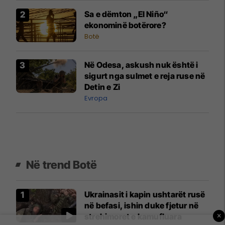
Sa e dëmton „El Niño“
ekonominë botërore?
Botë
Në Odesa, askush nuk është i
sigurt nga sulmet e reja ruse në
Detin e Zi
Evropa
Në trend Botë
Ukrainasit i kapin ushtarët rusë
në befasi, ishin duke fjetur në
×
strehimoret e kamufluara