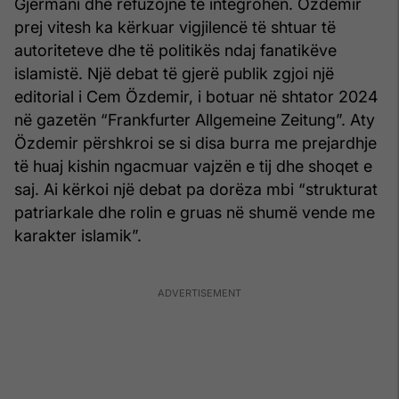
Gjermani dhe refuzojnë të integrohen. Özdemir
prej vitesh ka kërkuar vigjilencë të shtuar të
autoriteteve dhe të politikës ndaj fanatikëve
islamistë. Një debat të gjerë publik zgjoi një
editorial i Cem Özdemir, i botuar në shtator 2024
në gazetën “Frankfurter Allgemeine Zeitung”. Aty
Özdemir përshkroi se si disa burra me prejardhje
të huaj kishin ngacmuar vajzën e tij dhe shoqet e
saj. Ai kërkoi një debat pa dorëza mbi “strukturat
patriarkale dhe rolin e gruas në shumë vende me
karakter islamik”.