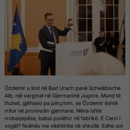
Özdemir u lind në Bad Urach panë Schwäbische
Alb, një vargmal në Gjermaninë Jugore. Mund të
thuhet, gjithsesi pa përçmim, se Özdemir është
rritur në provincën gjermane. Nëna ishte
rrobaqepëse, babai punëtor në fabrikë. E Cemi i
vogël? Nxënës me vështirësi në shkollë. Edhe sot