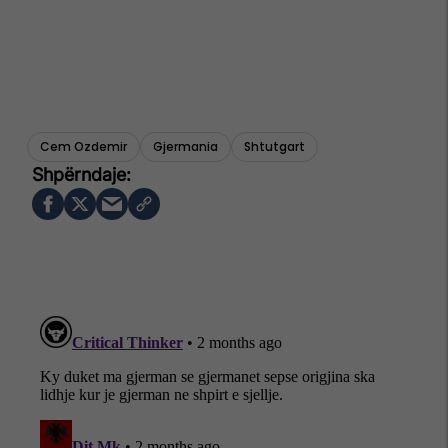
Cem Ozdemir
Gjermania
Shtutgart