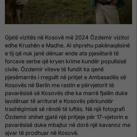
Gjatë vizitës në Kosovë më 2024 Özdemir vizitoi
edhe Krushën e Madhe. Ai shprehu pakënaqësinë
e tij që nuk janë dënuar ende ata pjesëtarë të
forcave serbe që kryen krime kundër popullsisë
civile. Özdemir viteve të fundit ka qenë
pjesëmarrës i rregullt në pritjet e Ambasadës së
Kosovës në Berlin me rastin e përvjetorit të
pavarësisë së Kosovës dhe ka marrë fjalën duke
lavdëruar të arriturat e Kosovës përkundër
trashëgimisë së rëndë të luftës. Në një fotografi
Özdemir shihet gjatë një pritjeje për 17-vjetorin e
pavarësisë duke mbajtur në dorë një kavanoz me
ajvar të prodhuar në Kosovë.