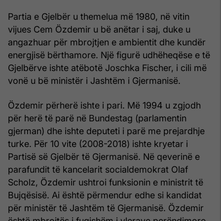
Partia e Gjelbër u themelua më 1980, në vitin
vijues Cem Özdemir u bë anëtar i saj, duke u
angazhuar për mbrojtjen e ambientit dhe kundër
energjisë bërthamore. Një figurë udhëheqëse e të
Gjelbërve ishte atëbotë Joschka Fischer, i cili më
vonë u bë ministër i Jashtëm i Gjermanisë.
Özdemir përherë ishte i pari. Më 1994 u zgjodh
për herë të parë në Bundestag (parlamentin
gjerman) dhe ishte deputeti i parë me prejardhje
turke. Për 10 vite (2008-2018) ishte kryetar i
Partisë së Gjelbër të Gjermanisë. Në qeverinë e
parafundit të kancelarit socialdemokrat Olaf
Scholz, Özdemir ushtroi funksionin e ministrit të
Bujqësisë. Ai është përmendur edhe si kandidat
për ministër të Jashtëm të Gjermanisë. Özdemir
është mbrojtës i fuqishëm i vlerave perëndimore