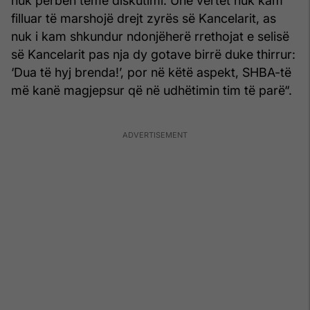
nuk përbën temë diskutimi. Unë vërtet nuk kam
filluar të marshojë drejt zyrës së Kancelarit, as
nuk i kam shkundur ndonjëherë rrethojat e selisë
së Kancelarit pas nja dy gotave birrë duke thirrur:
‘Dua të hyj brenda!’, por në këtë aspekt, SHBA-të
më kanë magjepsur që në udhëtimin tim të parë“.