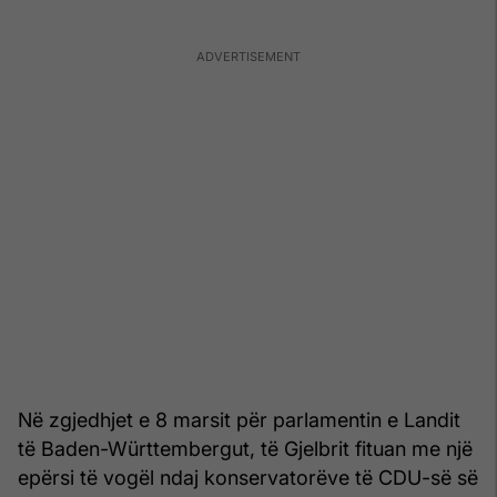
Në zgjedhjet e 8 marsit për parlamentin e Landit
të Baden-Württembergut, të Gjelbrit fituan me një
epërsi të vogël ndaj konservatorëve të CDU-së së