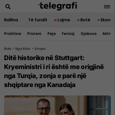
Ballina
Të fundit
Lajme
Botë
Ekono
Prishtina
Prizreni
Peja
Ferizaj
Gjakova
Mitrov
Botë
>
Nga Bota
>
Evropa
Ditë historike në Stuttgart:
Kryeministri i ri është me origjinë
nga Turqia, zonja e parë një
shqiptare nga Kanadaja