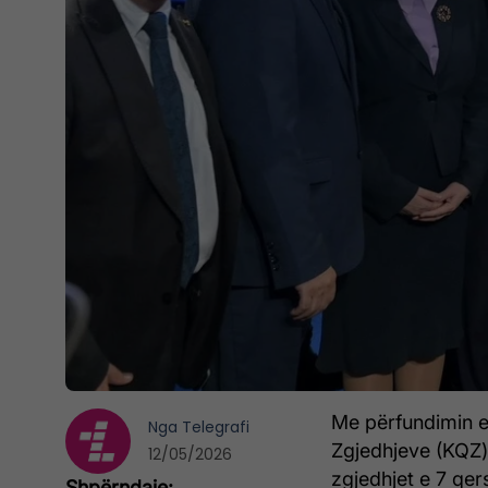
Me përfundimin e 
Nga
Telegrafi
Zgjedhjeve (KQZ) 
12/05/2026
zgjedhjet e 7 qer