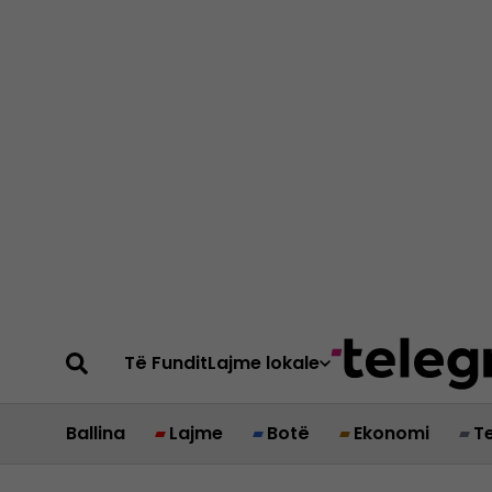
Të Fundit
Lajme lokale
Ballina
Lajme
Botë
Ekonomi
T