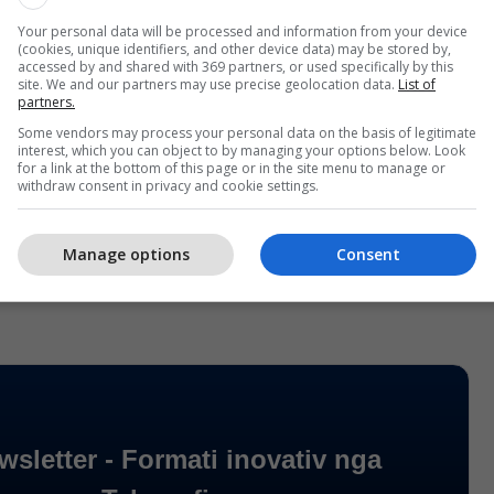
hiku;
;
Your personal data will be processed and information from your device
(cookies, unique identifiers, and other device data) may be stored by,
Xhelili;
accessed by and shared with 369 partners, or used specifically by this
site. We and our partners may use precise geolocation data.
List of
partners.
aku-Sadriu;
Some vendors may process your personal data on the basis of legitimate
ti;
interest, which you can object to by managing your options below. Look
for a link at the bottom of this page or in the site menu to manage or
;
withdraw consent in privacy and cookie settings.
i;
Manage options
Consent