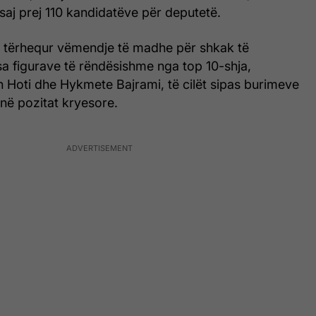
e saj prej 110 kandidatëve për deputetë.
a tërhequr vëmendje të madhe për shkak të
isa figurave të rëndësishme nga top 10-shja,
h Hoti dhe Hykmete Bajrami, të cilët sipas burimeve
 në pozitat kryesore.