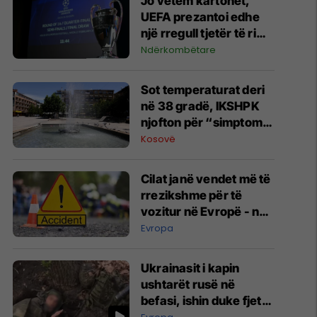
Jo vetëm kartonët,
UEFA prezantoi edhe
një rregull tjetër të ri
për Ligën e
Ndërkombëtare
Kampionëve dhe garat
evropiane
Sot temperaturat deri
në 38 gradë, IKSHPK
njofton për “simptomat
e nxehtësisë”
Kosovë
Cilat janë vendet më të
rrezikshme për të
vozitur në Evropë - në
njërin prej tyre
Evropa
udhëtojnë edhe shumë
mërgimtarë
Ukrainasit i kapin
ushtarët rusë në
befasi, ishin duke fjetur