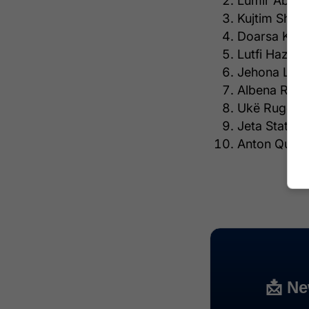
Lumir Abdix
Kujtim Shala
Doarsa Kica-
Lutfi Haziri;
Jehona Lush
Albena Reshi
Ukë Rugova
Jeta Statovc
Anton Quni.