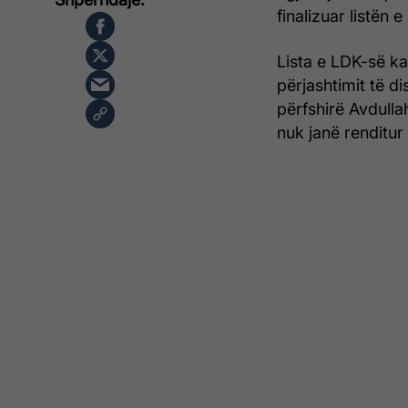
finalizuar listën 
Lista e LDK-së k
përjashtimit të d
përfshirë Avdulla
nuk janë renditur