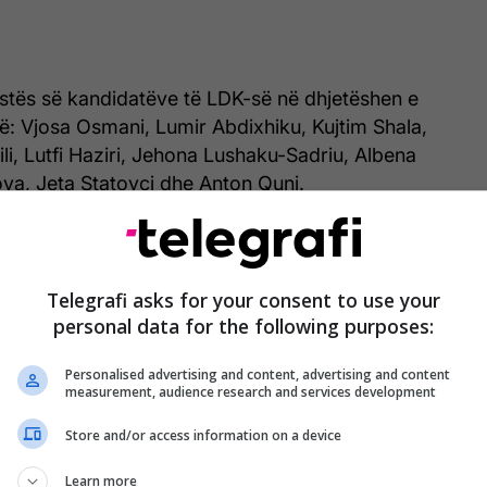
listës së kandidatëve të LDK-së në dhjetëshen e
rinë: Vjosa Osmani, Lumir Abdixhiku, Kujtim Shala,
li, Lutfi Haziri, Jehona Lushaku-Sadriu, Albena
ova, Jeta Statovci dhe Anton Quni.
et se renditja është përcaktuar pas konsultimeve
tiake dhe marrëveshjeve politike, duke reflektuar
gurave të vjetra dhe atyre të reja në parti.
Telegrafi asks for your consent to use your
personal data for the following purposes:
r listën e plotë në KQZ brenda afatit ligjor, ndërsa
Personalised advertising and content, advertising and content
alojë procesin e verifikimit institucional para
measurement, audience research and services development
undimtar për zgjedhjet parlamentare të 7 qershorit.
Store and/or access information on a device
i;
Learn more