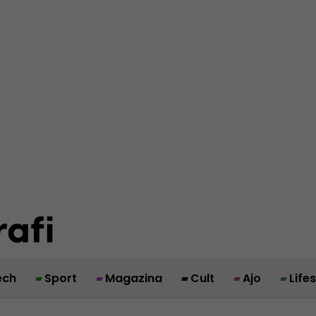
ech
Sport
Magazina
Cult
Ajo
Life