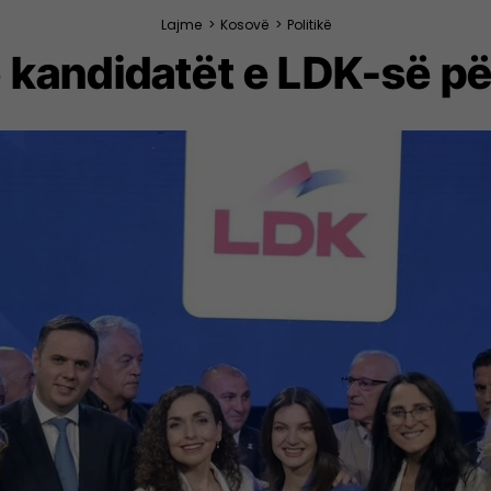
Lajme
>
Kosovë
>
Politikë
 kandidatët e LDK-së p