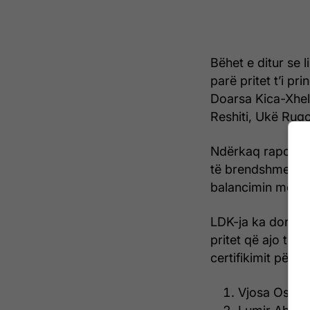
Bëhet e ditur se 
parë pritet t’i p
Doarsa Kica-Xheli
Reshiti, Ukë Rug
Ndërkaq raportoh
të brendshme par
balancimin mes fi
LDK-ja ka dorëzua
pritet që ajo të k
certifikimit përf
Vjosa Osman