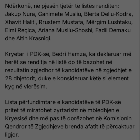
Ndërkohë, në pjesën tjetër të listës renditen:
Jakup Nura, Ganimete Musliu, Blerta Deliu-Kodra,
Xhavit Haliti, Rrustem Mustafa, Mërgim Lushtaku,
Elmi Reçica, Ariana Musliu-Shoshi, Fadil Demaku
dhe Altin Krasniqi.
Kryetari i PDK-së, Bedri Hamza, ka deklaruar më
herët se renditja në listë do të bazohet në
rezultatin zgjedhor të kandidatëve në zgjedhjet e
28 dhjetorit, duke e konsideruar këtë si element
kyç në vlerësim.
Lista përfundimtare e kandidatëve të PDK-së
pritet të miratohet zyrtarisht në mbledhjen e
Kryesisë dhe më pas të dorëzohet në Komisionin
Qendror të Zgjedhjeve brenda afatit të përcaktuar
ligjor.