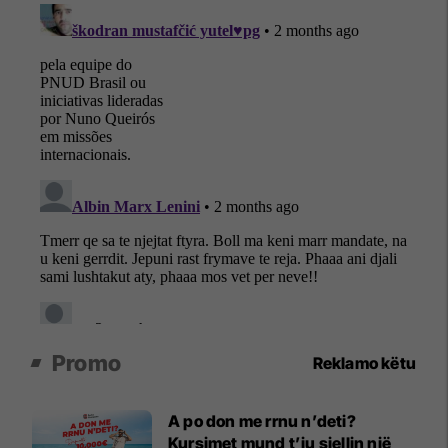
Promo
Reklamo këtu
A po don me rrnu n’deti?
Kursimet mund t’ju sjellin një