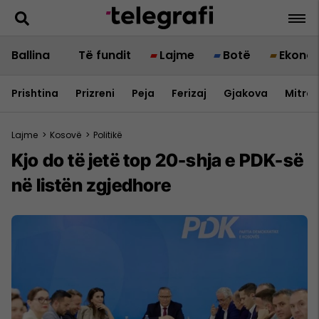
Ballina
Të fundit
Lajme
Botë
Ekono
Prishtina
Prizreni
Peja
Ferizaj
Gjakova
Mitrov
Lajme
>
Kosovë
>
Politikë
Kjo do të jetë top 20-shja e PDK-së
në listën zgjedhore