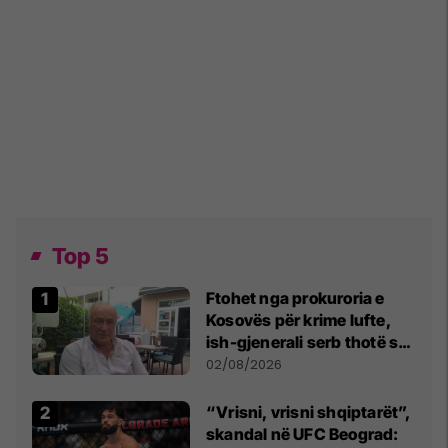
Top 5
Ftohet nga prokuroria e
Kosovës për krime lufte,
ish-gjenerali serb thotë se
dikush e tradhtoi në
02/08/2026
Beograd
“Vrisni, vrisni shqiptarët”,
skandal në UFC Beograd: