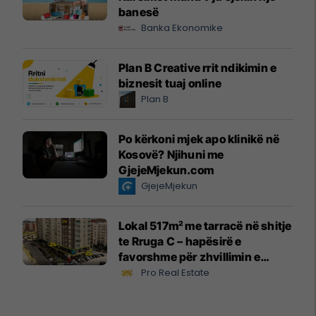
banesë
Banka Ekonomike
Plan B Creative rrit ndikimin e
biznesit tuaj online
Plan B
Po kërkoni mjek apo klinikë në
Kosovë? Njihuni me
GjejeMjekun.com
GjejeMjekun
Lokal 517m² me tarracë në shitje
te Rruga C – hapësirë e
favorshme për zhvillimin e
biznesit #15796
Pro Real Estate