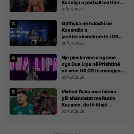
Buzukja u përball me thirrje
anti-shqiptare nga
01/08/2026
tribunat
Gjithçka që ndodhi në
Kuvendin e
jashtëzakonshëm të LDK-
së
30/07/2026
Një pleskavicë e ngrënë
nga Dua Lipa në Prishtinë
në orën 04:28 të mëngjesit
- dhe bota digjitale serbe
03/08/2026
shpall gjendjen e luftës
Mirlind Daku mes lotëve
përshëndetet me Rubin
Kazanin, do të fitojë
miliona te Spartak Moska
02/08/2026