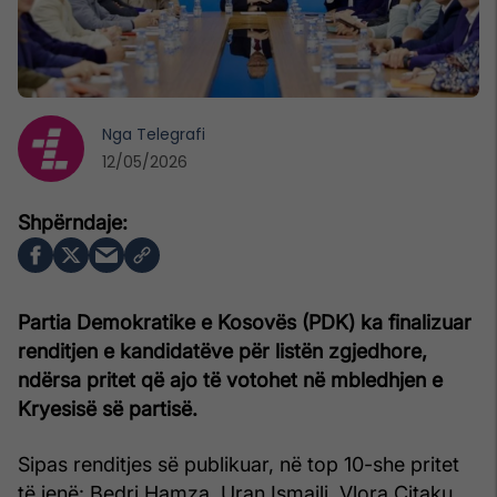
Nga
Telegrafi
12/05/2026
Partia Demokratike e Kosovës (PDK) ka finalizuar
renditjen e kandidatëve për listën zgjedhore,
ndërsa pritet që ajo të votohet në mbledhjen e
Kryesisë së partisë.
Sipas renditjes së publikuar, në top 10-she pritet
të jenë: Bedri Hamza, Uran Ismaili, Vlora Çitaku,