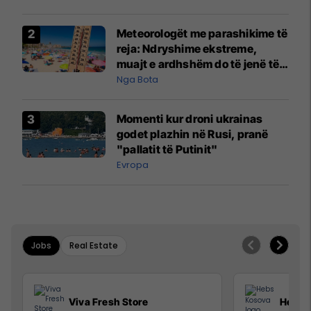
Meteorologët me parashikime të
reja: Ndryshime ekstreme,
muajt e ardhshëm do të jenë të
pazakontë
Nga Bota
Momenti kur droni ukrainas
godet plazhin në Rusi, pranë
"pallatit të Putinit"
Evropa
Jobs
Real Estate
Viva Fresh Store
Hebs 