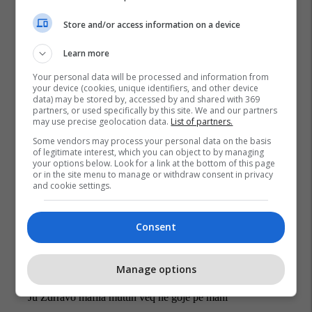
Store and/or access information on a device
Learn more
Pdk
Zgjedhjet Parlamentare
Your personal data will be processed and information from
your device (cookies, unique identifiers, and other device
data) may be stored by, accessed by and shared with 369
partners, or used specifically by this site. We and our partners
may use precise geolocation data.
List of partners.
Some vendors may process your personal data on the basis
of legitimate interest, which you can object to by managing
your options below. Look for a link at the bottom of this page
or in the site menu to manage or withdraw consent in privacy
and cookie settings.
Consent
Manage options