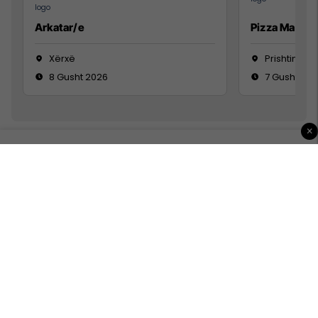
Arkatar/e
Pizza Man
Xërxë
Prishtinë
8 Gusht 2026
7 Gusht 20
×