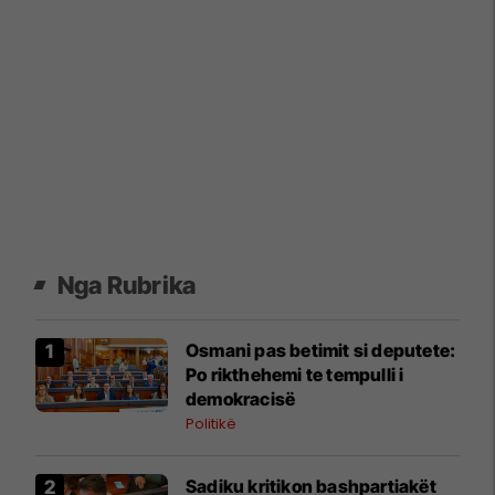
Nga Rubrika
Osmani pas betimit si deputete:
Po rikthehemi te tempulli i
demokracisë
Politikë
Sadiku kritikon bashpartiakët