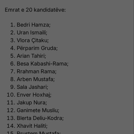
Emrat e 20 kandidatëve:
Bedri Hamza;
Uran Ismaili;
Vlora Çitaku;
Përparim Gruda;
Arian Tahiri;
Besa Kabashi-Rama;
Rrahman Rama;
Arben Mustafa;
Sala Jashari;
Enver Hoxhaj;
Jakup Nura;
Ganimete Musliu;
Blerta Deliu-Kodra;
Xhavit Haliti;
Rrustem Mustafa;