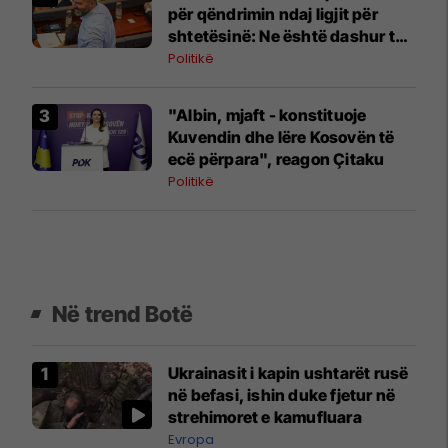
për qëndrimin ndaj ligjit për
shtetësinë: Ne është dashur të
protestojmë, nuk e bëmë
Politikë
"Albin, mjaft - konstituoje
Kuvendin dhe lëre Kosovën të
ecë përpara", reagon Çitaku
Politikë
Në trend Botë
Ukrainasit i kapin ushtarët rusë
në befasi, ishin duke fjetur në
strehimoret e kamufluara
Evropa