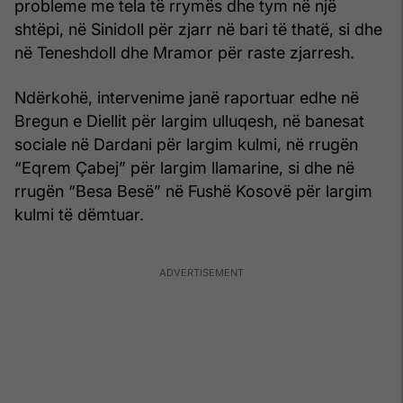
probleme me tela të rrymës dhe tym në një
shtëpi, në Sinidoll për zjarr në bari të thatë, si dhe
në Teneshdoll dhe Mramor për raste zjarresh.
Ndërkohë, intervenime janë raportuar edhe në
Bregun e Diellit për largim ulluqesh, në banesat
sociale në Dardani për largim kulmi, në rrugën
“Eqrem Çabej” për largim llamarine, si dhe në
rrugën “Besa Besë” në Fushë Kosovë për largim
kulmi të dëmtuar.