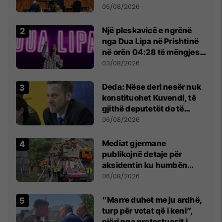
Kuvendit
06/08/2026
Një pleskavicë e ngrënë
nga Dua Lipa në Prishtinë
në orën 04:28 të mëngjesit
- dhe bota digjitale serbe
03/08/2026
shpall gjendjen e luftës
Deda: Nëse deri nesër nuk
konstituohet Kuvendi, të
gjithë deputetët do të
bëjnë shkelje të rëndë
06/08/2026
kushtetuese
Mediat gjermane
publikojnë detaje për
aksidentin ku humbën
jetën tre mërgimtarë nga
06/08/2026
Komogllava e Ferizajt
“Marre duhet me ju ardhë,
turp për votat që i keni”,
njëri nga protestuesit i