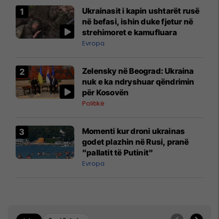
Ukrainasit i kapin ushtarët rusë
në befasi, ishin duke fjetur në
strehimoret e kamufluara
Evropa
Zelensky në Beograd: Ukraina
nuk e ka ndryshuar qëndrimin
për Kosovën
Politikë
Momenti kur droni ukrainas
godet plazhin në Rusi, pranë
"pallatit të Putinit"
Evropa