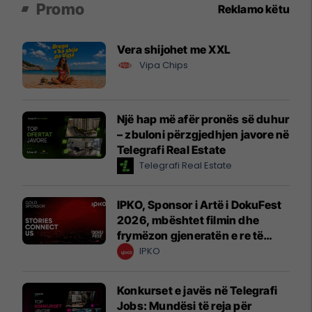
Promo
Reklamo këtu
Vera shijohet me XXL
Vipa Chips
Një hap më afër pronës së duhur
– zbuloni përzgjedhjen javore në
Telegrafi Real Estate
Telegrafi Real Estate
IPKO, Sponsor i Artë i DokuFest
2026, mbështet filmin dhe
frymëzon gjeneratën e re të
krijuesve
IPKO
Konkurset e javës në Telegrafi
Jobs: Mundësi të reja për