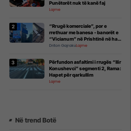
Punëtorët nuk të kanë faj
Lajme
“Rrugë komerciale”, por e
rrethuar me banesa - banorët e
“Vicianum” në Prishtinë në hall
për parking
Driton Gajraku
Lajme
Përfundon asfaltimi i rrugës “Ilir
Konushevci” segmenti 2, Rama:
Hapet për qarkullim
Lajme
Në trend Botë