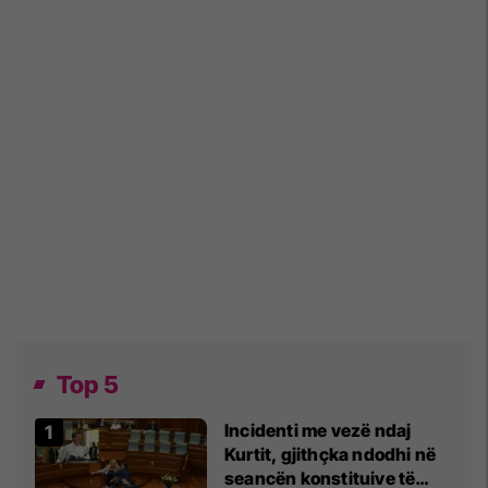
Top 5
Incidenti me vezë ndaj
Kurtit, gjithçka ndodhi në
seancën konstituive të