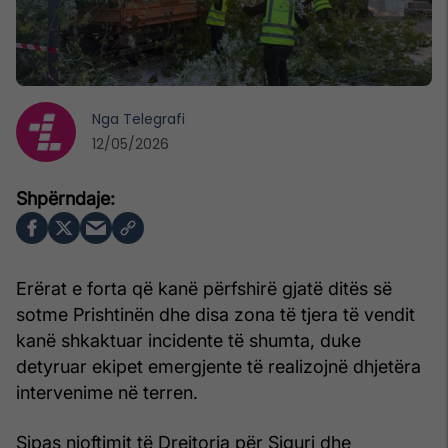
Nga
Telegrafi
12/05/2026
Erërat e forta që kanë përfshirë gjatë ditës së
sotme Prishtinën dhe disa zona të tjera të vendit
kanë shkaktuar incidente të shumta, duke
detyruar ekipet emergjente të realizojnë dhjetëra
intervenime në terren.
Sipas njoftimit të Drejtoria për Siguri dhe