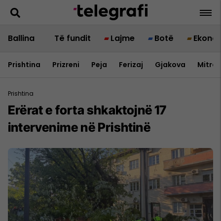
Ballina
Të fundit
Lajme
Botë
Ekono
Prishtina
Prizreni
Peja
Ferizaj
Gjakova
Mitrov
Prishtina
Erërat e forta shkaktojnë 17
intervenime në Prishtinë