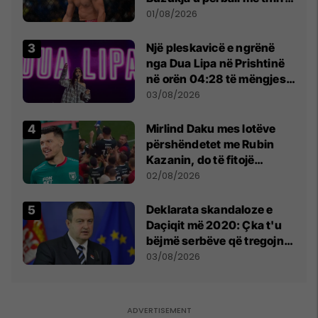
anti-shqiptare nga
01/08/2026
tribunat
Një pleskavicë e ngrënë
nga Dua Lipa në Prishtinë
në orën 04:28 të mëngjesit
- dhe bota digjitale serbe
03/08/2026
shpall gjendjen e luftës
Mirlind Daku mes lotëve
përshëndetet me Rubin
Kazanin, do të fitojë
miliona te Spartak Moska
02/08/2026
​Deklarata skandaloze e
Daçiqit më 2020: Çka t'u
bëjmë serbëve që tregojnë
ku janë varrosur shqiptarët
03/08/2026
në Serbi