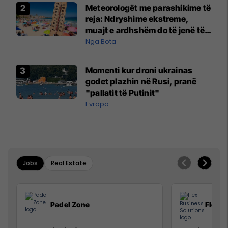
Meteorologët me parashikime të
reja: Ndryshime ekstreme,
muajt e ardhshëm do të jenë të
pazakontë
Nga Bota
Momenti kur droni ukrainas
godet plazhin në Rusi, pranë
"pallatit të Putinit"
Evropa
Jobs
Real Estate
Padel Zone
Flex B