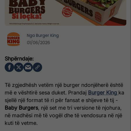
Nga
Burger King
01/06/2026
Të zgjedhësh vetëm një burger ndonjëherë është
më e vështirë sesa duket. Prandaj
Burger King
ka
sjellë një format të ri për fansat e shijeve të tij -
Baby Burgers
, një set me tri versione të njohura,
në madhësi më të vogël dhe të vendosura në një
kuti të vetme.