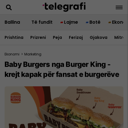
Ballina
Të fundit
Lajme
Botë
Ekono
Prishtina
Prizreni
Peja
Ferizaj
Gjakova
Mitrov
Ekonomi
>
Marketing
Baby Burgers nga Burger King -
krejt kapak për fansat e burgerëve