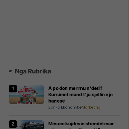
Nga Rubrika
A po don me rrnu n’deti?
Kursimet mund t’ju sjellin një
banesë
Banka Ekonomike
Marketing
Mësoni kujdesin shëndetësor