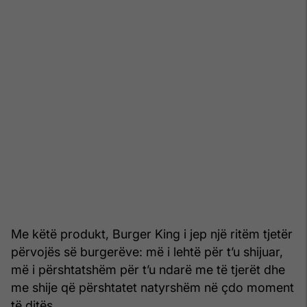
Me këtë produkt, Burger King i jep një ritëm tjetër
përvojës së burgerëve: më i lehtë për t’u shijuar,
më i përshtatshëm për t’u ndarë me të tjerët dhe
me shije që përshtatet natyrshëm në çdo moment
të ditës.