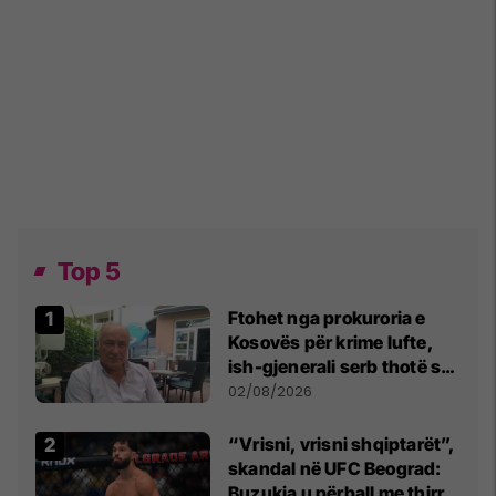
Top 5
Ftohet nga prokuroria e
Kosovës për krime lufte,
ish-gjenerali serb thotë se
dikush e tradhtoi në
02/08/2026
Beograd
“Vrisni, vrisni shqiptarët”,
skandal në UFC Beograd:
Buzukja u përball me thirrje