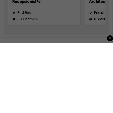
Recepsionist/e
Architect
Prishtine
Prishtinë
31 Gusht 2026
6 Shtator 2
×