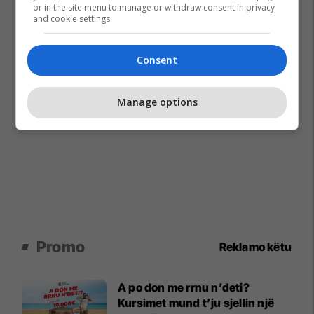
or in the site menu to manage or withdraw consent in privacy
and cookie settings.
Consent
Manage options
Promo
Reklamo këtu
A po don me rrnu n’deti?
Kursimet mund t’ju sjellin një