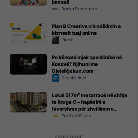
banesë
Banka Ekonomike
Plan B Creative rrit ndikimin e
biznesit tuaj online
Plan B
Po kërkoni mjek apo klinikë në
Kosovë? Njihuni me
GjejeMjekun.com
GjejeMjekun
Lokal 517m² me tarracë në shitje
te Rruga C – hapësirë e
favorshme për zhvillimin e
biznesit #15796
Pro Real Estate