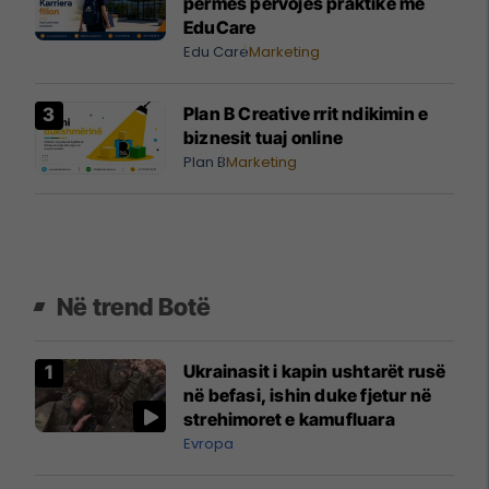
përmes përvojës praktike me
EduCare
Edu Care
Marketing
Plan B Creative rrit ndikimin e
biznesit tuaj online
Plan B
Marketing
Në trend Botë
Ukrainasit i kapin ushtarët rusë
në befasi, ishin duke fjetur në
strehimoret e kamufluara
Evropa