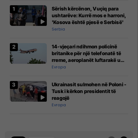
Sërish kërcënon, Vuçiq para
ushtarëve: Kurrë mos e harroni,
'Kosova është pjesë e Serbisë'
Serbia
14-vjeçari ndihmon policinë
britanike për një telefonatë të
rreme, aeroplanët luftarakë u
ngritën në ajër për të
Evropa
interceptuar fluturaken e Qatar
Airways që po shkonte drejt
Ukrainasit sulmohen në Poloni -
Mançesterit
Tusk i kërkon presidentit të
reagojë
Evropa