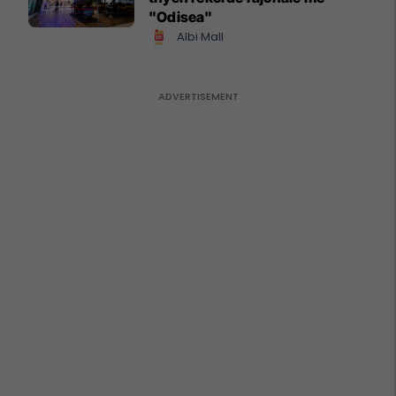
"Odisea"
Albi Mall