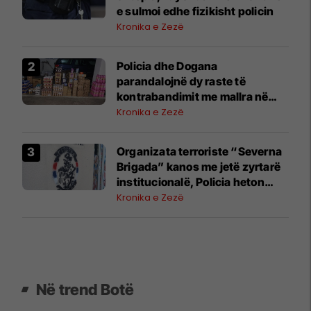
e sulmoi edhe fizikisht policin
Kronika e Zezë
Policia dhe Dogana
parandalojnë dy raste të
kontrabandimit me mallra në
kufi me Serbinë
Kronika e Zezë
Organizata terroriste “Severna
Brigada” kanos me jetë zyrtarë
institucionalë, Policia heton
rastin
Kronika e Zezë
Në trend Botë