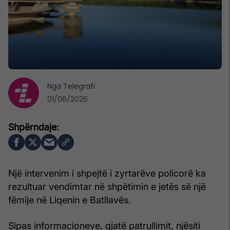
Nga
Telegrafi
01/06/2026
Një intervenim i shpejtë i zyrtarëve policorë ka
rezultuar vendimtar në shpëtimin e jetës së një
fëmije në Liqenin e Batllavës.
Sipas informacioneve, gjatë patrullimit, njësiti