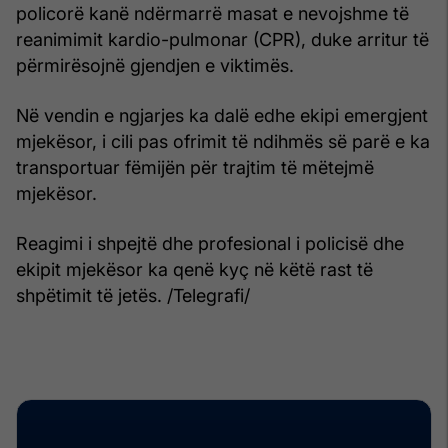
policorë kanë ndërmarrë masat e nevojshme të
reanimimit kardio-pulmonar (CPR), duke arritur të
përmirësojnë gjendjen e viktimës.
Në vendin e ngjarjes ka dalë edhe ekipi emergjent
mjekësor, i cili pas ofrimit të ndihmës së parë e ka
transportuar fëmijën për trajtim të mëtejmë
mjekësor.
Reagimi i shpejtë dhe profesional i policisë dhe
ekipit mjekësor ka qenë kyç në këtë rast të
shpëtimit të jetës. /Telegrafi/