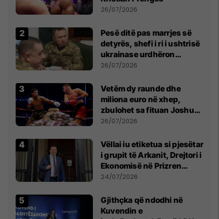
26/07/2026
Pesë ditë pas marrjes së
detyrës, shefi i ri i ushtrisë
ukrainase urdhëron
kontroll të madh
26/07/2026
Vetëm dy raunde dhe
miliona euro në xhep,
zbulohet sa fituan Joshua
e Prenga
26/07/2026
Vëllai iu etiketua si pjesëtar
i grupit të Arkanit, Drejtori i
Ekonomisë në Prizren
mohon pretendimet
24/07/2026
Gjithçka që ndodhi në
Kuvendin e