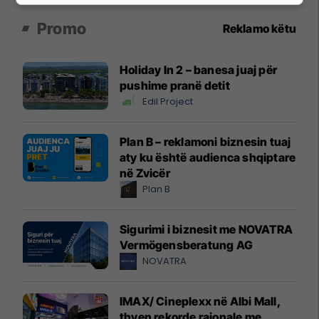
Promo
Reklamo këtu
Holiday In 2 – banesa juaj për
pushime pranë detit
Edil Project
Plan B – reklamoni biznesin tuaj
aty ku është audienca shqiptare
në Zvicër
Plan B
Sigurimi i biznesit me NOVATRA
Vermögensberatung AG
NOVATRA
IMAX/ Cineplexx në Albi Mall,
thyen rekorde rajonale me