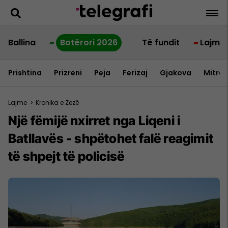
Ballina
Botërori 2026
Të fundit
Lajme
Prishtina
Prizreni
Peja
Ferizaj
Gjakova
Mitrov
Lajme
>
Kronika e Zezë
Një fëmijë nxirret nga Liqeni i
Batllavës - shpëtohet falë reagimit
të shpejt të policisë