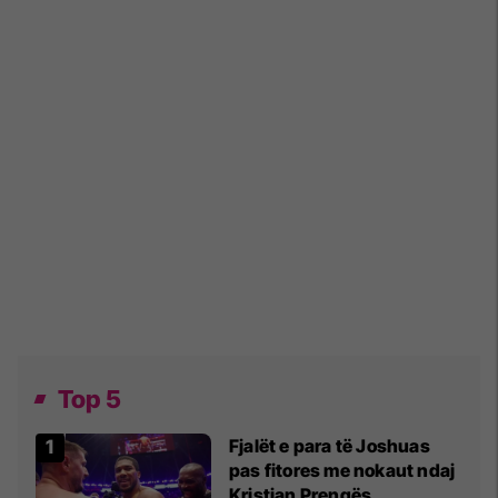
Top 5
Fjalët e para të Joshuas
pas fitores me nokaut ndaj
Kristian Prengës