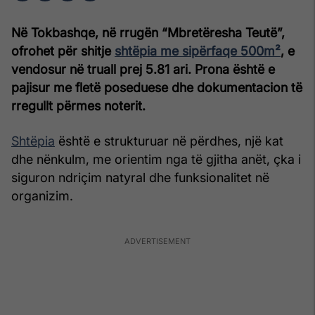
Në Tokbashqe, në rrugën “Mbretëresha Teutë”,
ofrohet për shitje
shtëpia me sipërfaqe 500m²
, e
vendosur në truall prej 5.81 ari. Prona është e
pajisur me fletë poseduese dhe dokumentacion të
rregullt përmes noterit.
Shtëpia
është e strukturuar në përdhes, një kat
dhe nënkulm, me orientim nga të gjitha anët, çka i
siguron ndriçim natyral dhe funksionalitet në
organizim.