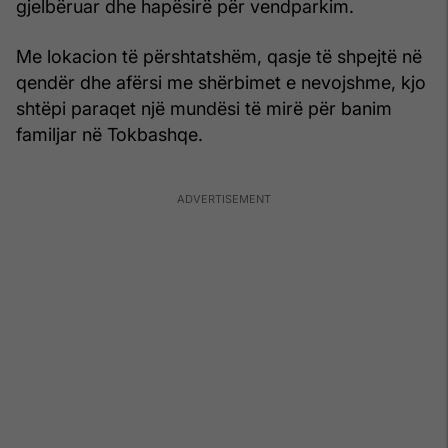
gjelbëruar dhe hapësirë për vendparkim.
Me lokacion të përshtatshëm, qasje të shpejtë në
qendër dhe afërsi me shërbimet e nevojshme, kjo
shtëpi paraqet një mundësi të mirë për banim
familjar në Tokbashqe.