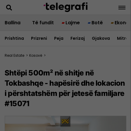
Ballina
Të fundit
Lajme
Botë
Ekono
Prishtina
Prizreni
Peja
Ferizaj
Gjakova
Mitrov
Real Estate
>
Kosovë
>
Shtëpi 500m² në shitje në
Tokbashqe - hapësirë dhe lokacion
i përshtatshëm për jetesë familjare
#15071