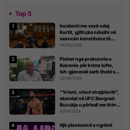
Top 5
Incidenti me vezë ndaj
Kurtit, gjithçka ndodhi në
seancën konstituive të
Kuvendit
06/08/2026
Ftohet nga prokuroria e
Kosovës për krime lufte,
ish-gjenerali serb thotë se
dikush e tradhtoi në
02/08/2026
Beograd
“Vrisni, vrisni shqiptarët”,
skandal në UFC Beograd:
Buzukja u përball me thirrje
anti-shqiptare nga
01/08/2026
tribunat
Një pleskavicë e ngrënë