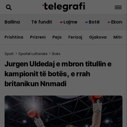
Ballina
Të fundit
Lajme
Botë
Ekono
Prishtina
Prizreni
Peja
Ferizaj
Gjakova
Mitrov
Sport
>
Sportet Luftarake
>
Boks
Jurgen Uldedaj e mbron titullin e
kampionit të botës, e rrah
britanikun Nnmadi