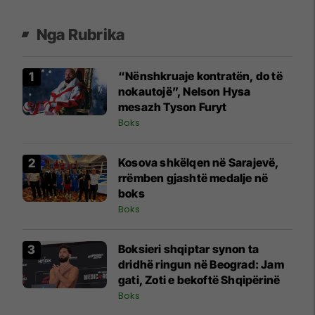
Nga Rubrika
“Nënshkruaje kontratën, do të
nokautojë”, Nelson Hysa
mesazh Tyson Furyt
Boks
Kosova shkëlqen në Sarajevë,
rrëmben gjashtë medalje në
boks
Boks
Boksieri shqiptar synon ta
dridhë ringun në Beograd: Jam
gati, Zoti e bekoftë Shqipërinë
Boks