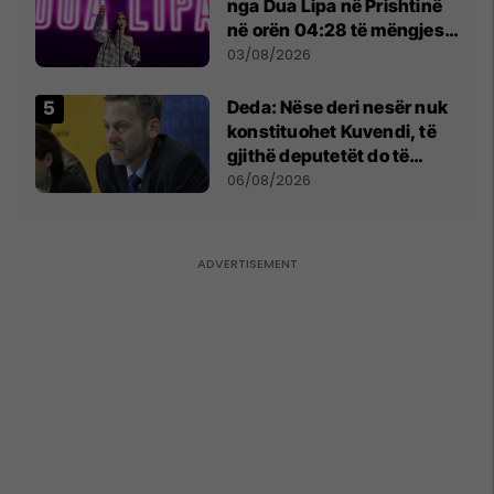
nga Dua Lipa në Prishtinë
në orën 04:28 të mëngjesit
- dhe bota digjitale serbe
03/08/2026
shpall gjendjen e luftës
Deda: Nëse deri nesër nuk
konstituohet Kuvendi, të
gjithë deputetët do të
bëjnë shkelje të rëndë
06/08/2026
kushtetuese