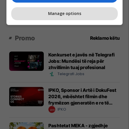
Manage options
Promo
Reklamo këtu
Konkurset e javës në Telegrafi
Jobs: Mundësi të reja për
zhvillimin tuaj profesional
Telegrafi Jobs
IPKO, Sponsor i Artë i DokuFest
2026, mbështet filmin dhe
frymëzon gjeneratën e re të
krijuesve
IPKO
Pashtetat MEKA - zgjedhje