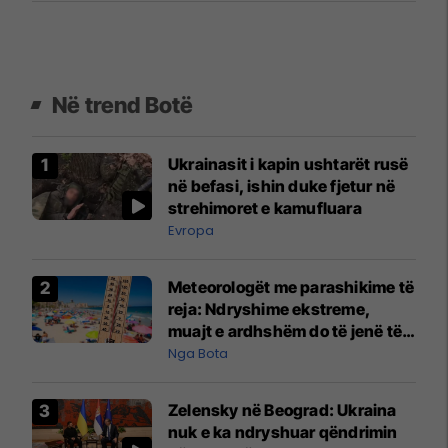
Në trend Botë
Ukrainasit i kapin ushtarët rusë
në befasi, ishin duke fjetur në
strehimoret e kamufluara
Evropa
Meteorologët me parashikime të
reja: Ndryshime ekstreme,
muajt e ardhshëm do të jenë të
pazakontë
Nga Bota
Zelensky në Beograd: Ukraina
nuk e ka ndryshuar qëndrimin