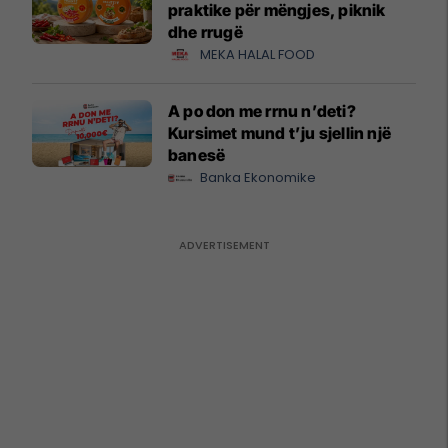
praktike për mëngjes, piknik
dhe rrugë
MEKA HALAL FOOD
A po don me rrnu n’deti?
Kursimet mund t’ju sjellin një
banesë
Banka Ekonomike