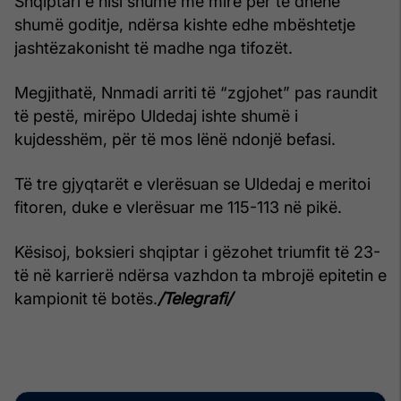
Shqiptari e nisi shumë më mirë për të dhënë
shumë goditje, ndërsa kishte edhe mbështetje
jashtëzakonisht të madhe nga tifozët.
Megjithatë, Nnmadi arriti të “zgjohet” pas raundit
të pestë, mirëpo Uldedaj ishte shumë i
kujdesshëm, për të mos lënë ndonjë befasi.
Të tre gjyqtarët e vlerësuan se Uldedaj e meritoi
fitoren, duke e vlerësuar me 115-113 në pikë.
Kësisoj, boksieri shqiptar i gëzohet triumfit të 23-
të në karrierë ndërsa vazhdon ta mbrojë epitetin e
kampionit të botës.
/Telegrafi/