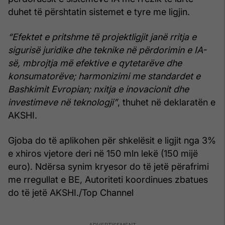
duhet të përshtatin sistemet e tyre me ligjin.
“Efektet e pritshme të projektligjit janë rritja e
sigurisë juridike dhe teknike në përdorimin e IA-
së, mbrojtja më efektive e qytetarëve dhe
konsumatorëve; harmonizimi me standardet e
Bashkimit Evropian; nxitja e inovacionit dhe
investimeve në teknologji”
, thuhet në deklaratën e
AKSHI.
Gjoba do të aplikohen për shkelësit e ligjit nga 3%
e xhiros vjetore deri në 150 mln lekë (150 mijë
euro). Ndërsa synim kryesor do të jetë përafrimi
me rregullat e BE, Autoriteti koordinues zbatues
do të jetë AKSHI./Top Channel