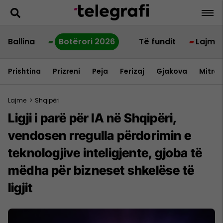
Ballina
Botërori 2026
Të fundit
Lajme
Prishtina
Prizreni
Peja
Ferizaj
Gjakova
Mitrov
Lajme
>
Shqipëri
Ligji i parë për IA në Shqipëri,
vendosen rregulla përdorimin e
teknologjive inteligjente, gjoba të
mëdha për bizneset shkelëse të
ligjit