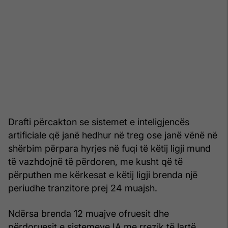
Drafti përcakton se sistemet e inteligjencës
artificiale që janë hedhur në treg ose janë vënë në
shërbim përpara hyrjes në fuqi të këtij ligji mund
të vazhdojnë të përdoren, me kusht që të
përputhen me kërkesat e këtij ligji brenda një
periudhe tranzitore prej 24 muajsh.
Ndërsa brenda 12 muajve ofruesit dhe
përdoruesit e sistemeve IA me rrezik të lartë