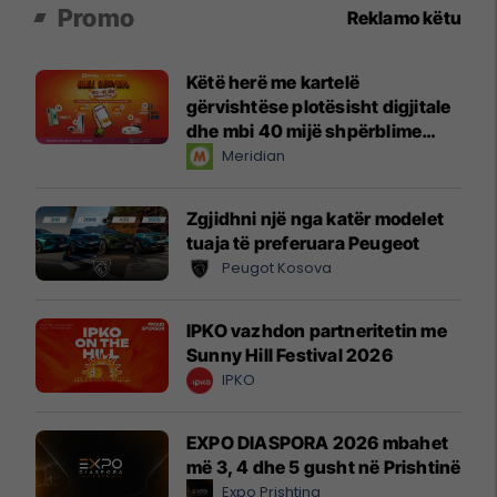
Promo
Reklamo këtu
Këtë herë me kartelë
gërvishtëse plotësisht digjitale
dhe mbi 40 mijë shpërblime
instant!
Meridian
Zgjidhni një nga katër modelet
tuaja të preferuara Peugeot
Peugot Kosova
IPKO vazhdon partneritetin me
Sunny Hill Festival 2026
IPKO
EXPO DIASPORA 2026 mbahet
më 3, 4 dhe 5 gusht në Prishtinë
Expo Prishtina