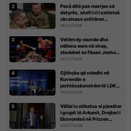
Pesë ditë pas marrjes së
detyrës, shefi i ri i ushtrisë
ukrainase urdhëron
kontroll të madh
26/07/2026
Vetëm dy raunde dhe
miliona euro në xhep,
zbulohet sa fituan Joshua
e Prenga
26/07/2026
Gjithçka që ndodhi në
Kuvendin e
jashtëzakonshëm të LDK-
së
30/07/2026
Vëllai iu etiketua si pjesëtar
i grupit të Arkanit, Drejtori i
Ekonomisë në Prizren
mohon pretendimet
24/07/2026