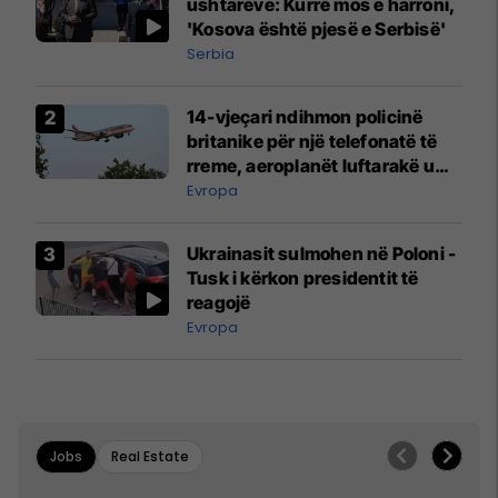
ushtarëve: Kurrë mos e harroni,
'Kosova është pjesë e Serbisë'
Serbia
14-vjeçari ndihmon policinë
britanike për një telefonatë të
rreme, aeroplanët luftarakë u
ngritën në ajër për të
Evropa
interceptuar fluturaken e Qatar
Airways që po shkonte drejt
Ukrainasit sulmohen në Poloni -
Mançesterit
Tusk i kërkon presidentit të
reagojë
Evropa
Jobs
Real Estate