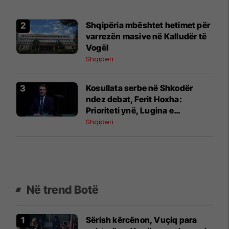
Shqipëria mbështet hetimet për
varrezën masive në Kalludër të
Vogël
Shqipëri
Kosullata serbe në Shkodër
ndez debat, Ferit Hoxha:
Prioriteti ynë, Lugina e
Preshevës
Shqipëri
Në trend Botë
Sërish kërcënon, Vuçiq para