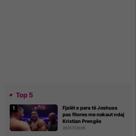
Top 5
Fjalët e para të Joshuas
pas fitores me nokaut ndaj
Kristian Prengës
26/07/2026