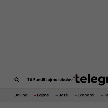
Të Fundit
Lajme lokale
Ballina
Lajme
Botë
Ekonomi
T