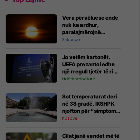
Vera përvëluese ende
nuk ka ardhur,
paralajmërojnë
shkencëtarët
Shkencë
Jo vetëm kartonët,
UEFA prezantoi edhe
një rregull tjetër të ri
për Ligën e
Ndërkombëtare
Kampionëve dhe garat
evropiane
Sot temperaturat deri
në 38 gradë, IKSHPK
njofton për “simptomat
e nxehtësisë”
Kosovë
Cilat janë vendet më të