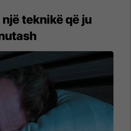
një teknikë që ju
inutash