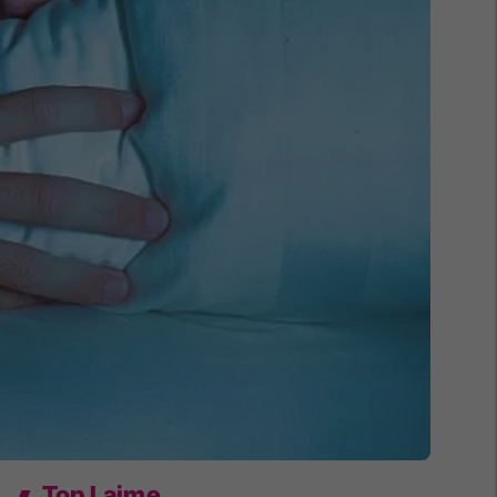
Top Lajme