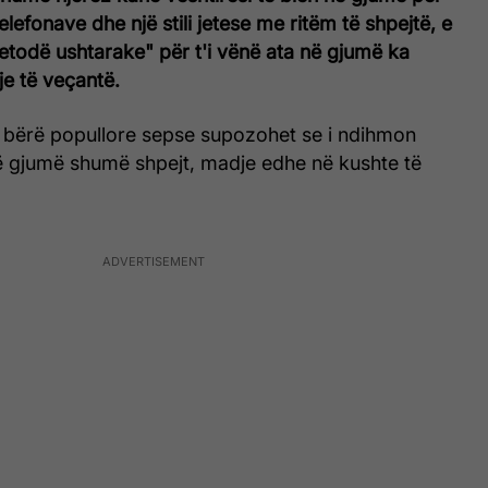
telefonave dhe një stili jetese me ritëm të shpejtë, e
etodë ushtarake" për t'i vënë ata në gjumë ka
e të veçantë.
ë bërë popullore sepse supozohet se i ndihmon
në gjumë shumë shpejt, madje edhe në kushte të