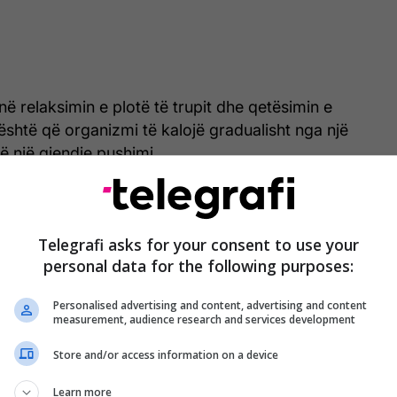
 relaksimin e plotë të trupit dhe qetësimin e
është që organizmi të kalojë gradualisht nga një
në një gjendje pushimi.
të relaksoni fytyrën. Duhet të relaksoni ballin, sytë,
hën, pasi shumë njerëz në mënyrë të pavetëdijshme
Telegrafi asks for your consent to use your
 këto pjesë të trupit. Pastaj, ulni supet dhe
personal data for the following purposes:
eri te duart.
Personalised advertising and content, advertising and content
ëmarrja qetësuese. Rekomandohet frymëmarrje e
measurement, audience research and services development
hellë, ndërkohë që relaksohen gjoksi, stomaku dhe
Store and/or access information on a device
të që i gjithë trupi të qetësohet dhe të rëndohet.
Learn more