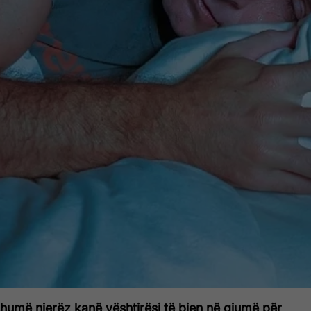
humë njerëz kanë vështirësi të bien në gjumë për