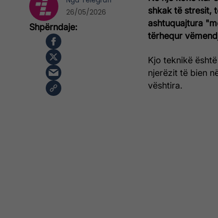
Nga
Telegrafi
shkak të stresit, 
26/05/2026
ashtuquajtura "m
tërhequr vëmendj
Kjo teknikë ësht
njerëzit të bien 
vështira.