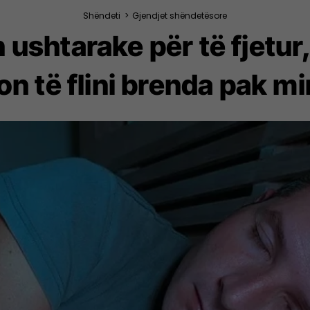
Shëndeti
>
Gjendjet shëndetësore
ushtarake për të fjetur, 
n të flini brenda pak m