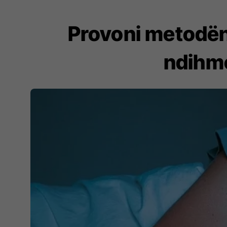
Provoni metodën 
ndihmo