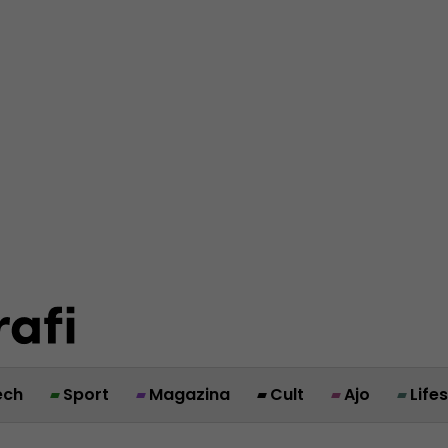
ech
Sport
Magazina
Cult
Ajo
Life