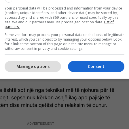
sishme e metodës ka të bëjë me qetësimin e
Your personal data will be processed and information from your device
përpiqet të imagjinojë një skenë paqësore, si p.sh.
(cookies, unique identifiers, and other device data) may be stored by,
rkë në një liqen të qetë ose të pushojë në një dhomë
accessed by and shared with 369 partners, or used specifically by this
site. We and our partners may use precise geolocation data.
List of
ët dhe të qetë. Nëse shfaqen mendime stresuese,
partners.
t'i injoroni ato dhe të riktheni fokusin te relaksimi.
Some vendors may process your personal data on the basis of legitimate
interest, which you can object to by managing your options below. Look
for a link at the bottom of this page or in the site menu to manage or
nuk funksionon njësoj për të gjithë, shumë njerëz
withdraw consent in privacy and cookie settings.
rimi i rregullt i ndihmon të bien në gjumë shumë më
ë. Ekspertët thonë se funksionon më mirë me një
Manage options
Consent
gjumi, më pak përdorim të telefonit para gjumit dhe
inës në mbrëmje.
është sot një nga teknikat më të njohura për të
ejt, sepse nuk kërkon asnjë ilaç apo pajisje të
ëm disa minuta qetësi dhe relaksim të duhur.