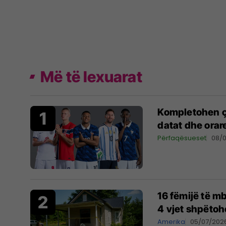
Më të lexuarat
Kompletohen çe
datat dhe orar
Përfaqësueset
08/
16 fëmijë të m
4 vjet shpëtohe
Amerika
05/07/202