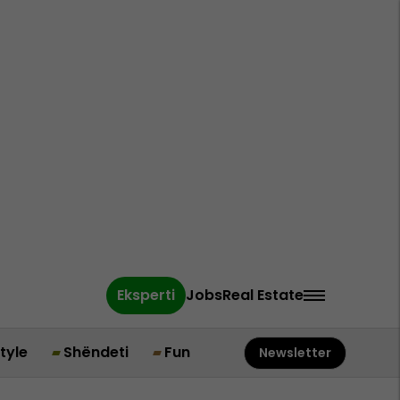
Eksperti
Jobs
Real Estate
style
Shëndeti
Fun
Newsletter