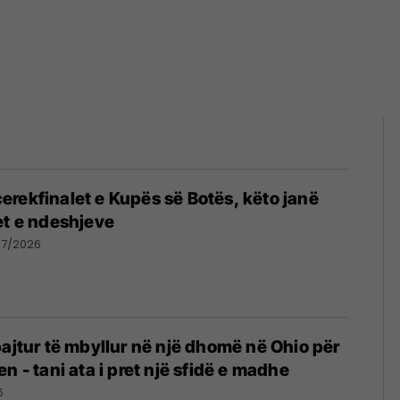
rekfinalet e Kupës së Botës, këto janë
et e ndeshjeve
07/2026
bajtur të mbyllur në një dhomë në Ohio për
n - tani ata i pret një sfidë e madhe
6