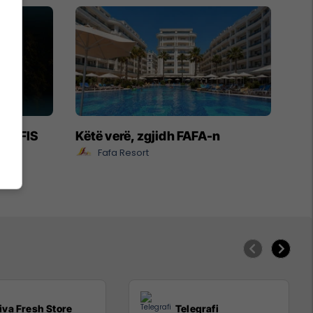
- EXFIS
Këtë verë, zgjidh FAFA-n
Fafa Resort
iva Fresh Store
Telegrafi