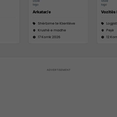
Arkatar/e
Vozitës
Shërbime te Klientëve
Logjis
Krushë e madhe
Pejë
17 Korrik 2026
12 Kor