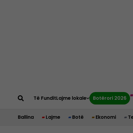
Të Fundit
Lajme lokale
Botërori 2026
Ballina
Lajme
Botë
Ekonomi
T