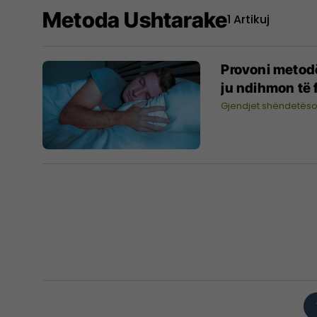
Metoda Ushtarake
1 Artikuj
Provoni metodë
ju ndihmon të 
Gjendjet shëndetës