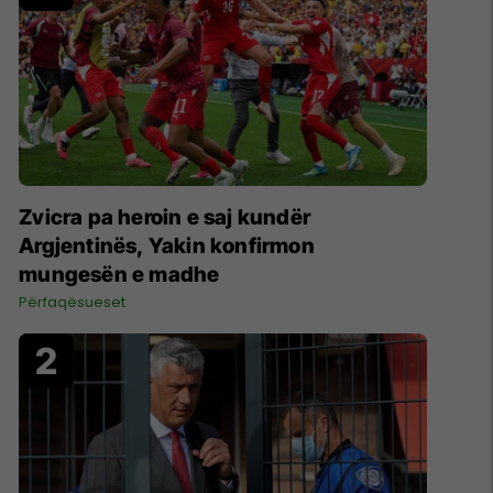
Zvicra pa heroin e saj kundër
Argjentinës, Yakin konfirmon
mungesën e madhe
Përfaqësueset