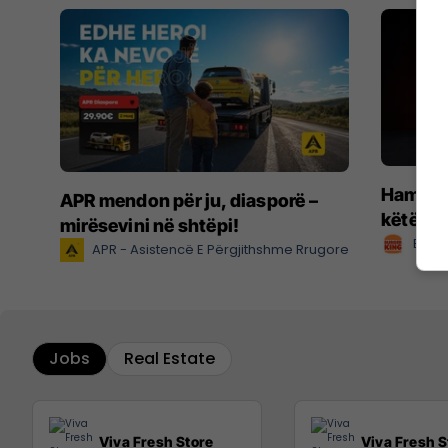
Hamburg
APR mendon për ju, diasporë –
këtë ve
mirësevini në shtëpi!
Burge
APR - Asistencë E Përgjithshme Rrugore
Jobs
Real Estate
Viva Fresh Store
Viva Fresh S