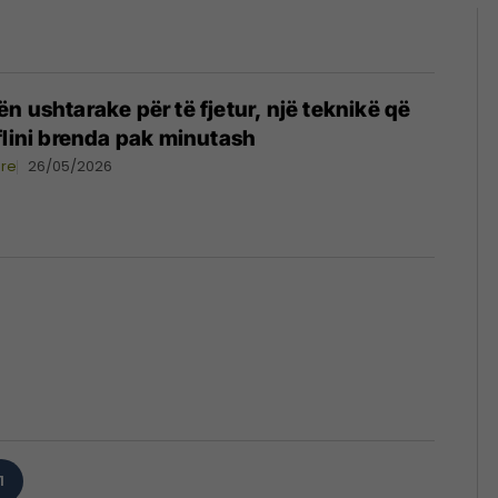
n ushtarake për të fjetur, një teknikë që
flini brenda pak minutash
ore
26/05/2026
1