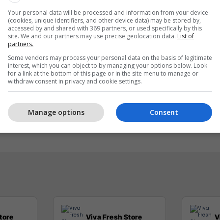
Your personal data will be processed and information from your device
(cookies, unique identifiers, and other device data) may be stored by,
accessed by and shared with 369 partners, or used specifically by this
site. We and our partners may use precise geolocation data.
List of
partners.
Some vendors may process your personal data on the basis of legitimate
interest, which you can object to by managing your options below. Look
for a link at the bottom of this page or in the site menu to manage or
withdraw consent in privacy and cookie settings.
eri ma kjut najher vjen
Me ju në çdo kilometër 
rë në Burger King
EXFIS
Manage options
Consent
r King
tore
Viva Fresh Store
V