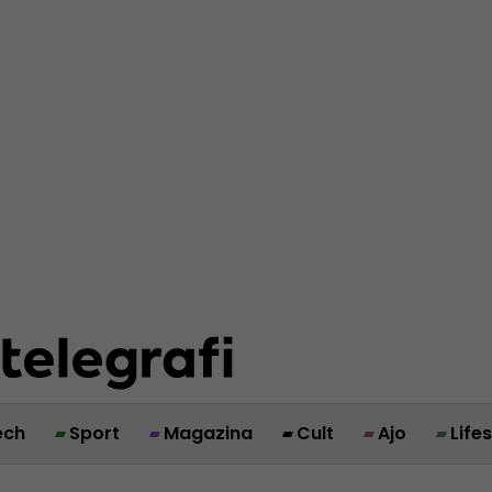
ech
Sport
Magazina
Cult
Ajo
Life