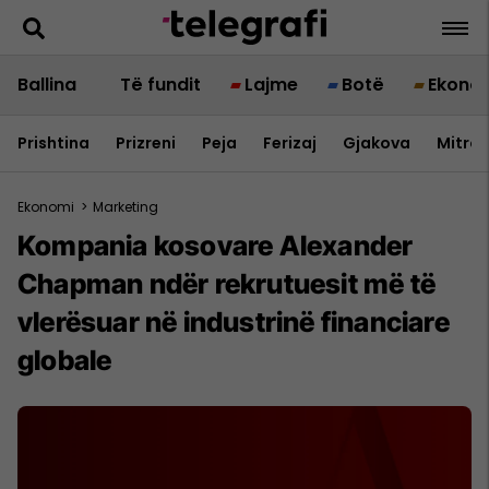
Ballina
Të fundit
Lajme
Botë
Ekono
Prishtina
Prizreni
Peja
Ferizaj
Gjakova
Mitrov
Ekonomi
>
Marketing
Kompania kosovare Alexander
Chapman ndër rekrutuesit më të
vlerësuar në industrinë financiare
globale