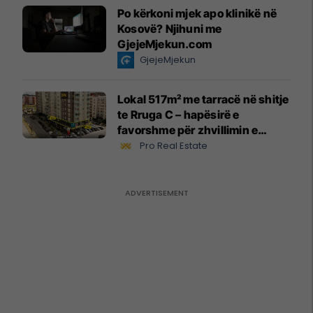
Po kërkoni mjek apo klinikë në
Kosovë? Njihuni me
GjejeMjekun.com
GjejeMjekun
Lokal 517m² me tarracë në shitje
te Rruga C – hapësirë e
favorshme për zhvillimin e
biznesit #15796
Pro Real Estate