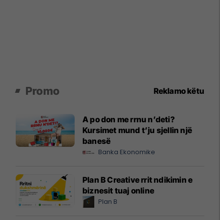
Promo
Reklamo këtu
A po don me rrnu n’deti?
Kursimet mund t’ju sjellin një
banesë
Banka Ekonomike
Plan B Creative rrit ndikimin e
biznesit tuaj online
Plan B