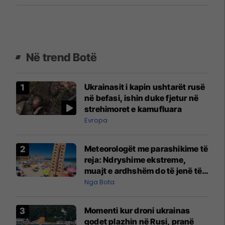
Në trend Botë
Ukrainasit i kapin ushtarët rusë
në befasi, ishin duke fjetur në
strehimoret e kamufluara
Evropa
Meteorologët me parashikime të
reja: Ndryshime ekstreme,
muajt e ardhshëm do të jenë të
pazakontë
Nga Bota
Momenti kur droni ukrainas
godet plazhin në Rusi, pranë