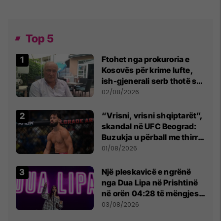
Top 5
Ftohet nga prokuroria e
Kosovës për krime lufte,
ish-gjenerali serb thotë se
dikush e tradhtoi në
02/08/2026
Beograd
“Vrisni, vrisni shqiptarët”,
skandal në UFC Beograd:
Buzukja u përball me thirrje
anti-shqiptare nga
01/08/2026
tribunat
Një pleskavicë e ngrënë
nga Dua Lipa në Prishtinë
në orën 04:28 të mëngjesit
- dhe bota digjitale serbe
03/08/2026
shpall gjendjen e luftës