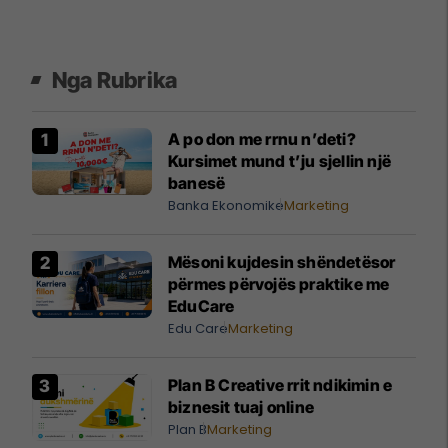
Nga Rubrika
A po don me rrnu n’deti?
Kursimet mund t’ju sjellin një
banesë
Banka Ekonomike
Marketing
Mësoni kujdesin shëndetësor
përmes përvojës praktike me
EduCare
Edu Care
Marketing
Plan B Creative rrit ndikimin e
biznesit tuaj online
Plan B
Marketing