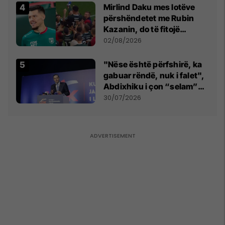
Mirlind Daku mes lotëve
përshëndetet me Rubin
Kazanin, do të fitojë
miliona te Spartak Moska
02/08/2026
"Nëse është përfshirë, ka
gabuar rëndë, nuk i falet",
Abdixhiku i çon “selam”
Përparim Ramës
30/07/2026