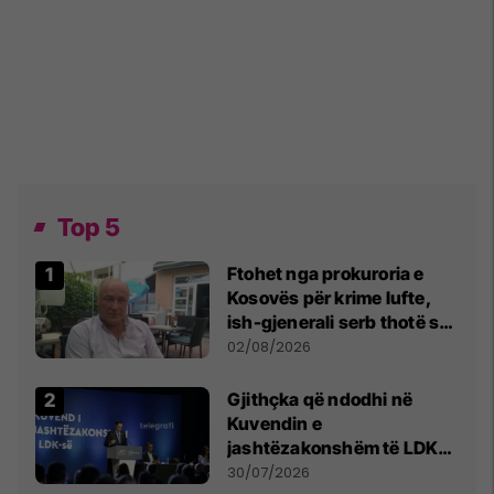
Top 5
Ftohet nga prokuroria e
Kosovës për krime lufte,
ish-gjenerali serb thotë se
dikush e tradhtoi në
02/08/2026
Beograd
Gjithçka që ndodhi në
Kuvendin e
jashtëzakonshëm të LDK-
së
30/07/2026