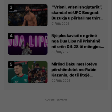
“Vrisni, vrisni shqiptarët”,
skandal në UFC Beograd:
Buzukja u përball me thirrje
anti-shqiptare nga
01/08/2026
tribunat
Një pleskavicë e ngrënë
nga Dua Lipa në Prishtinë
në orën 04:28 të mëngjesit
- dhe bota digjitale serbe
03/08/2026
shpall gjendjen e luftës
Mirlind Daku mes lotëve
përshëndetet me Rubin
Kazanin, do të fitojë
miliona te Spartak Moska
02/08/2026