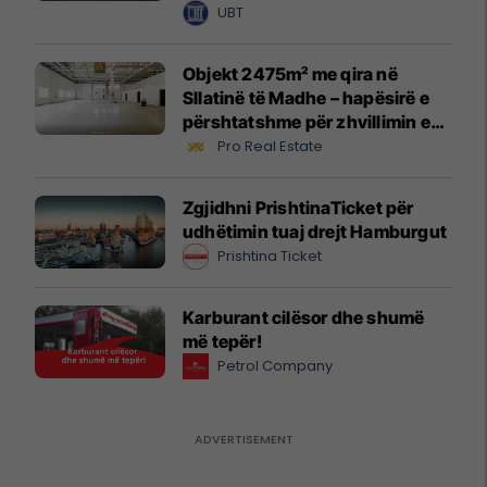
UBT
Objekt 2475m² me qira në
Sllatinë të Madhe – hapësirë e
përshtatshme për zhvillimin e
biznesit #16068
Pro Real Estate
Zgjidhni PrishtinaTicket për
udhëtimin tuaj drejt Hamburgut
Prishtina Ticket
Karburant cilësor dhe shumë
më tepër!
Petrol Company