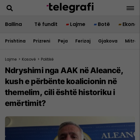
Ballina
Të fundit
Lajme
Botë
Ekono
Prishtina
Prizreni
Peja
Ferizaj
Gjakova
Mitrov
Lajme
>
Kosovë
>
Politikë
​Ndryshimi nga AAK në Aleancë,
kush e përbënte koalicionin në
themelim, cili është historiku i
emërtimit?