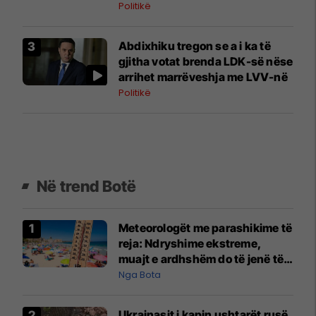
orësh?
Politikë
Abdixhiku tregon se a i ka të
gjitha votat brenda LDK-së nëse
arrihet marrëveshja me LVV-në
Politikë
Në trend Botë
Meteorologët me parashikime të
reja: Ndryshime ekstreme,
muajt e ardhshëm do të jenë të
pazakontë
Nga Bota
Ukrainasit i kapin ushtarët rusë