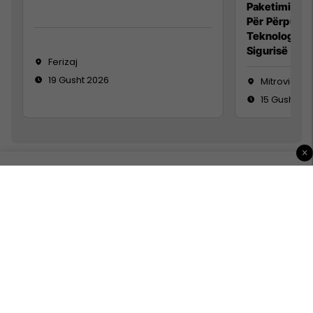
Paketimin e 
Për Përpunim
Teknolog/e 
Sigurisë së 
Ferizaj
19 Gusht 2026
Mitrovicë
15 Gusht 20
×