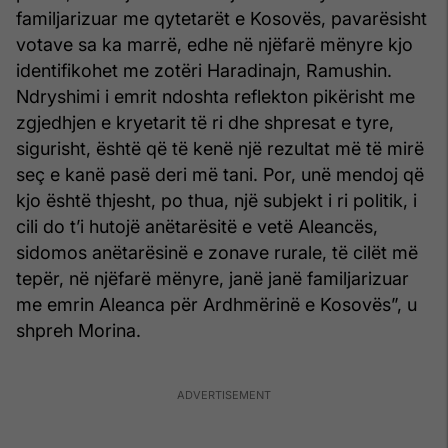
familjarizuar me qytetarët e Kosovës, pavarësisht
votave sa ka marrë, edhe në njëfarë mënyre kjo
identifikohet me zotëri Haradinajn, Ramushin.
Ndryshimi i emrit ndoshta reflekton pikërisht me
zgjedhjen e kryetarit të ri dhe shpresat e tyre,
sigurisht, është që të kenë një rezultat më të mirë
seç e kanë pasë deri më tani. Por, unë mendoj që
kjo është thjesht, po thua, një subjekt i ri politik, i
cili do t’i hutojë anëtarësitë e vetë Aleancës,
sidomos anëtarësinë e zonave rurale, të cilët më
tepër, në njëfarë mënyre, janë janë familjarizuar
me emrin Aleanca për Ardhmërinë e Kosovës”, u
shpreh Morina.