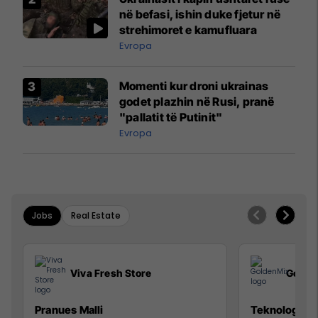
në befasi, ishin duke fjetur në
strehimoret e kamufluara
Evropa
Momenti kur droni ukrainas
godet plazhin në Rusi, pranë
"pallatit të Putinit"
Evropa
Jobs
Real Estate
Viva Fresh Store
Golde
Pranues Malli
Teknolog/e p