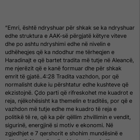
“Emri, është ndryshuar për shkak se ka ndryshuar
edhe struktura e AAK-së përgjatë këtyre viteve
dhe po ashtu ndryshimi edhe në nivelin e
udhëheqjes që ka ndodhur me tërheqjen e
Haradinajt e që bartet tradita më tutje në Aleancë,
me njerëzit që e kanë formuar dhe për shkak
emrit të gjatë..4:28 Tradita vazhdon, por që
normalisht duke iu përshtatur edhe kushteve që
ekzistojnë. Çdo parti që rifreskohet me kuadrot e
reja, njëkohësisht ka themelin e traditës, por që e
vazhdon më tutje edhe me kuadro të reja e
politikë të re, që ka për qëllim zhvillimin e vendit,
sigurinë, energjinë si motiv e ekonomi. Në
zgjedhjet e 7 qershorit e shohim mundësinë e