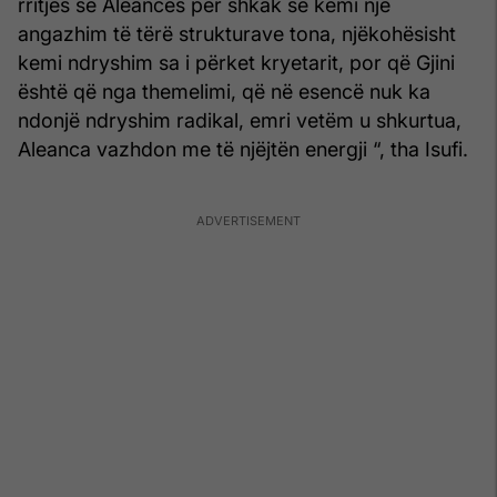
rritjes së Aleancës për shkak se kemi një
angazhim të tërë strukturave tona, njëkohësisht
kemi ndryshim sa i përket kryetarit, por që Gjini
është që nga themelimi, që në esencë nuk ka
ndonjë ndryshim radikal, emri vetëm u shkurtua,
Aleanca vazhdon me të njëjtën energji “, tha Isufi.