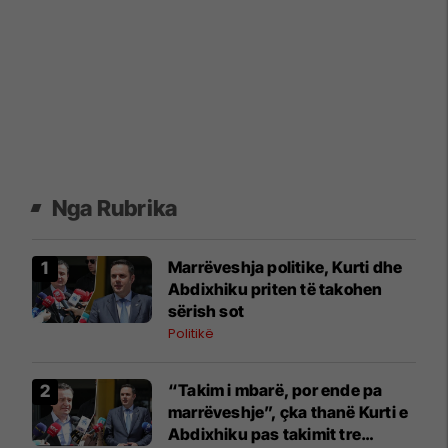
Nga Rubrika
Marrëveshja politike, Kurti dhe
Abdixhiku priten të takohen
sërish sot
Politikë
“Takim i mbarë, por ende pa
marrëveshje”, çka thanë Kurti e
Abdixhiku pas takimit tre