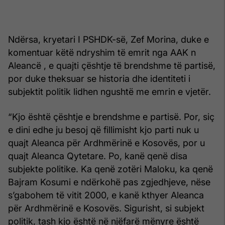
Ndërsa, kryetari I PSHDK-së, Zef Morina, duke e
komentuar këtë ndryshim të emrit nga AAK n
Aleancë , e quajti çështje të brendshme të partisë,
por duke theksuar se historia dhe identiteti i
subjektit politik lidhen ngushtë me emrin e vjetër.
“Kjo është çështje e brendshme e partisë. Por, siç
e dini edhe ju besoj që fillimisht kjo parti nuk u
quajt Aleanca për Ardhmërinë e Kosovës, por u
quajt Aleanca Qytetare. Po, kanë qenë disa
subjekte politike. Ka qenë zotëri Maloku, ka qenë
Bajram Kosumi e ndërkohë pas zgjedhjeve, nëse
s’gabohem të vitit 2000, e kanë kthyer Aleanca
për Ardhmërinë e Kosovës. Sigurisht, si subjekt
politik, tash kjo është në njëfarë mënyre është