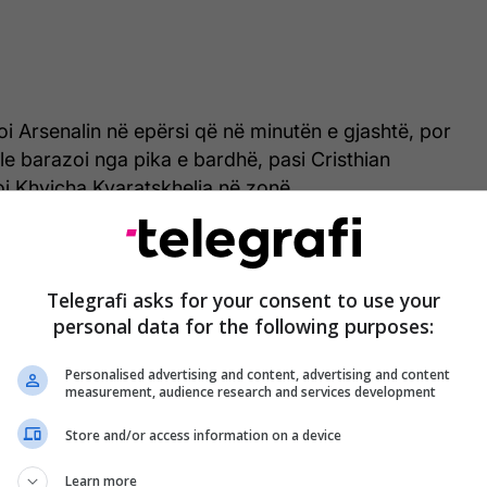
oi Arsenalin në epërsi që në minutën e gjashtë, por
barazoi nga pika e bardhë, pasi Cristhian
i Khvicha Kvaratskhelia në zonë.
para fundit të kohës shtesë, kur Noni Madueke u
 rreptësisë pas një dueli fizik me Nuno Mendes.
Telegrafi asks for your consent to use your
personal data for the following purposes:
 dhe mund të ishte lehtësisht penallti. Sidomos po
tinë që ma dhanë mua këtë vit në këtë kompeticion”.
Personalised advertising and content, advertising and content
measurement, audience research and services development
Store and/or access information on a device
Learn more