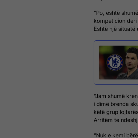
“Po, është shumë
kompeticion deri 
Është një situatë 
“Jam shumë krenar
i dimë brenda sk
këtë grup lojtar
Arritëm te ndesh
“Nuk e kemi bërë 