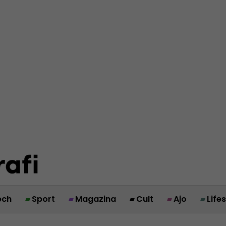
ech
Sport
Magazina
Cult
Ajo
Life