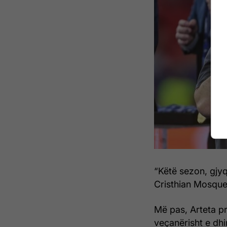
“Këtë sezon, gjyq
Cristhian Mosque
Më pas, Arteta pr
veçanërisht e d