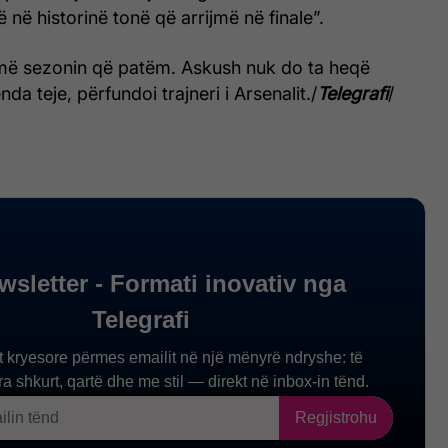
 në historinë tonë që arrijmë në finale”.
më sezonin që patëm. Askush nuk do ta heqë
a teje, përfundoi trajneri i Arsenalit./
Telegrafi
/