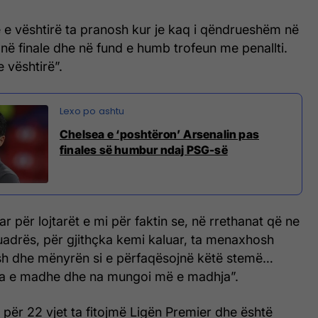
 e vështirë ta pranosh kur je kaq i qëndrueshëm në
në finale dhe në fund e humb trofeun me penallti.
e vështirë”.
Chelsea e ‘poshtëron’ Arsenalin pas
finales së humbur ndaj PSG-së
 për lojtarët e mi për faktin se, në rrethanat që ne
uadrës, për gjithçka kemi kaluar, ta menaxhosh
ësh dhe mënyrën si e përfaqësojnë këtë stemë…
ja e madhe dhe na mungoi më e madhja”.
për 22 vjet ta fitojmë Ligën Premier dhe është