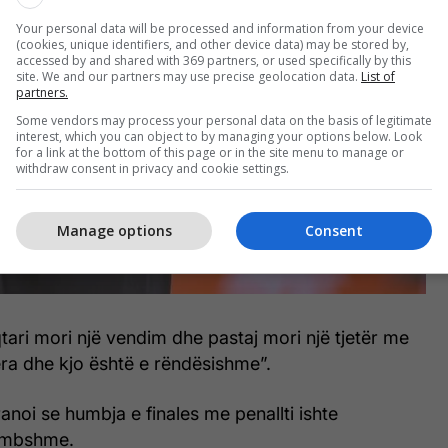
Your personal data will be processed and information from your device
(cookies, unique identifiers, and other device data) may be stored by,
accessed by and shared with 369 partners, or used specifically by this
site. We and our partners may use precise geolocation data.
List of
partners.
Some vendors may process your personal data on the basis of legitimate
interest, which you can object to by managing your options below. Look
for a link at the bottom of this page or in the site menu to manage or
withdraw consent in privacy and cookie settings.
Manage options
Consent
tari mori një vendim dhe pastaj mori një tjetër me
ra dhe kjo është e rëndësishme”.
anoi se humbja e finales me penallti ishte
himbshme.