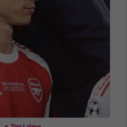
Top Lajme