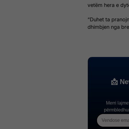
vetëm hera e dytë
“Duhet ta pranoj
dhimbjen nga brend