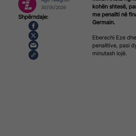
Nga
Telegrafi
kohën shtesë, pa
30/05/2026
me penallti në fi
Germain.
Eberechi Eze dhe 
penalltive, pasi 
minutash lojë.