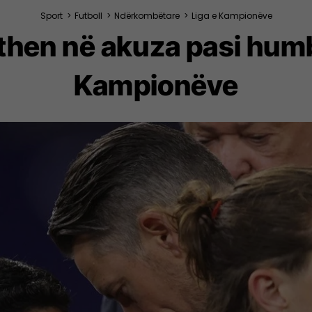
Sport
>
Futboll
>
Ndërkombëtare
>
Liga e Kampionëve
then në akuza pasi humbi
Kampionëve