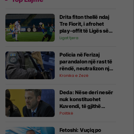
Drita fiton thellë ndaj
Tre Fiorit, i afrohet
play-offit të Ligës së
Konferencës
Ligat tjera
Policia në Ferizaj
parandalon një rast të
rëndë, neutralizon një
31-vjeçar me armë
Kronika e Zezë
zjarri në Parkun e Lirisë
Deda: Nëse deri nesër
nuk konstituohet
Kuvendi, të gjithë
deputetët do të bëjnë
Politikë
shkelje të rëndë
kushtetuese
Fetoshi: Vuçiq po