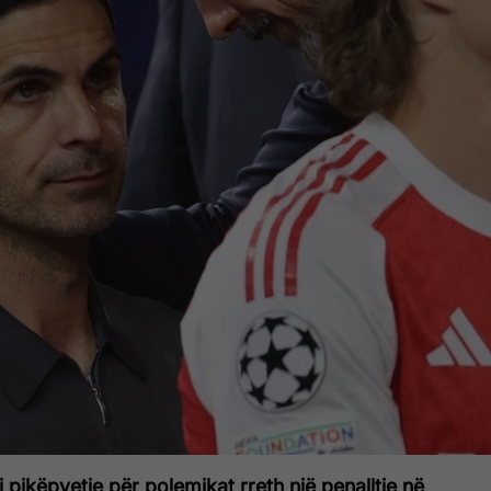
i pikëpyetje për polemikat rreth një penalltie në