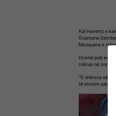
Kai Havertz e kal
Ousmane Dembele 
Mosquera e rrëzo
Dramë pati edhe 
rrëzua në zonën e
“E shikova sërish
të shohim penall