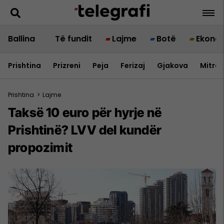
Ballina
Të fundit
Lajme
Botë
Ekono
Prishtina
Prizreni
Peja
Ferizaj
Gjakova
Mitrov
Prishtina
>
Lajme
Taksë 10 euro për hyrje në
Prishtinë? LVV del kundër
propozimit