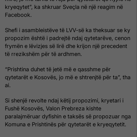
kryeqytet”, ka shkruar Sveçla në një reagim në
Facebook.
Shefi i asambleistëve të LVV-së ka theksuar se ky
propozim është i padrejtë ndaj qytetarëve, cenon
frymën e lëvizjes së lirë dhe krijon një precedent
të rrezikshëm për të ardhmen.
“Prishtina duhet të jetë më e qasshme për
qytetarët e Kosovës, jo më e shtrenjtë për ta”, tha
ai.
Si shenjë revolte ndaj këtij propozimi, kryetari i
Fushë Kosovës, Valon Prebreza kishte
paralajmëruar dyfishin e taksës së propozuar nga
Komuna e Prishtinës për qytetarët e kryeqytetit.