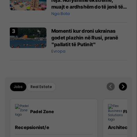
muajt e ardhshëm do të jenë të
pazakontë
Nga Bota
Momenti kur droni ukrainas
godet plazhin në Rusi, pranë
"pallatit të Putinit"
Evropa
Jobs
Real Estate
Padel Zone
Flex B
Recepsionist/e
Architect