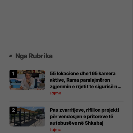
Nga Rubrika
55 lokacione dhe 165 kamera
aktive, Rama paralajmëron
zgjerimin e rrjetit të sigurisë në
Kryeqytet
Lajme
Pas zvarritjeve, rifillon projekti
për vendosjen e pritoreve të
autobusëve në Shkabaj
Lajme