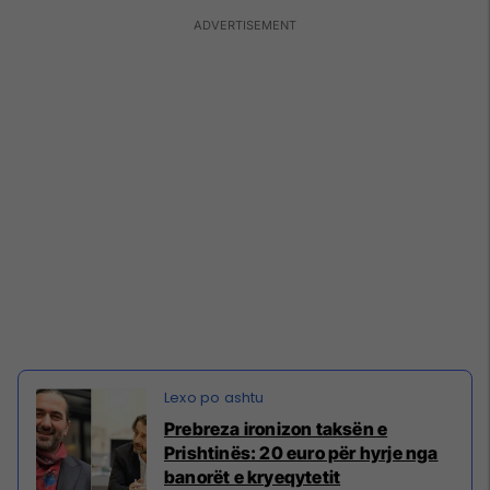
Prebreza ironizon taksën e
Prishtinës: 20 euro për hyrje nga
banorët e kryeqytetit