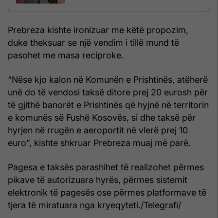
Prebreza kishte ironizuar me këtë propozim,
duke theksuar se një vendim i tillë mund të
pasohet me masa reciproke.
“Nëse kjo kalon në Komunën e Prishtinës, atëherë
unë do të vendosi taksë ditore prej 20 eurosh për
të gjithë banorët e Prishtinës që hyjnë në territorin
e komunës së Fushë Kosovës, si dhe taksë për
hyrjen në rrugën e aeroportit në vlerë prej 10
euro”, kishte shkruar Prebreza muaj më parë.
Pagesa e taksës parashihet të realizohet përmes
pikave të autorizuara hyrës, përmes sistemit
elektronik të pagesës ose përmes platformave të
tjera të miratuara nga kryeqyteti./Telegrafi/