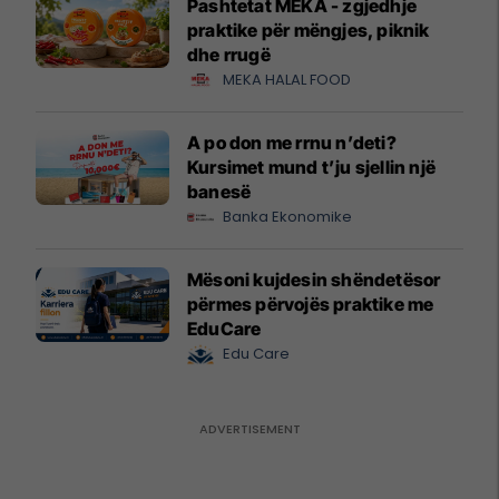
Pashtetat MEKA - zgjedhje
praktike për mëngjes, piknik
dhe rrugë
MEKA HALAL FOOD
A po don me rrnu n’deti?
Kursimet mund t’ju sjellin një
banesë
Banka Ekonomike
Mësoni kujdesin shëndetësor
përmes përvojës praktike me
EduCare
Edu Care