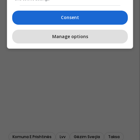
Consent
Manage options
Komuna E Prishtinës
Lvv
Gëzim Sveçla
Taksa