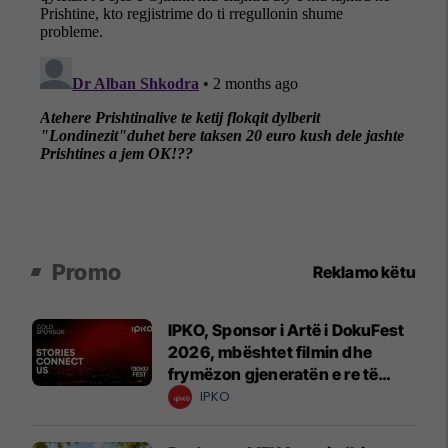
Promo
Reklamo këtu
IPKO, Sponsor i Artë i DokuFest
2026, mbështet filmin dhe
frymëzon gjeneratën e re të
krijuesve
IPKO