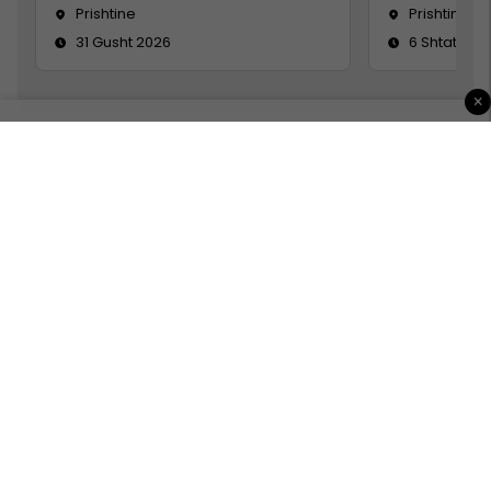
Prishtine
Prishtinë
31 Gusht 2026
6 Shtator 2
×