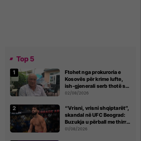
Top 5
Ftohet nga prokuroria e
Kosovës për krime lufte,
ish-gjenerali serb thotë se
dikush e tradhtoi në
02/08/2026
Beograd
“Vrisni, vrisni shqiptarët”,
skandal në UFC Beograd:
Buzukja u përball me thirrje
anti-shqiptare nga
01/08/2026
tribunat