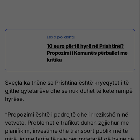
10 euro për të hyrë në Prishtinë?
Propozimi i Komunës përballet me
kritika
Sveçla ka thënë se Prishtina është kryeqytet i të
gjithë qytetarëve dhe se nuk duhet të ketë rampë
hyrëse.
“Propozimi është i padrejtë dhe i rrezikshëm në
vetvete. Problemet e trafikut duhen zgjidhur me
planifikim, investime dhe transport publik më të
mirë, jo me tarifa të reja për qytetarët që hyjnë në