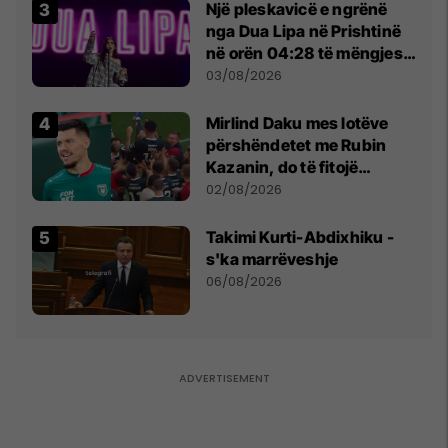
Një pleskavicë e ngrënë
nga Dua Lipa në Prishtinë
në orën 04:28 të mëngjesit
- dhe bota digjitale serbe
03/08/2026
shpall gjendjen e luftës
Mirlind Daku mes lotëve
përshëndetet me Rubin
Kazanin, do të fitojë
miliona te Spartak Moska
02/08/2026
Takimi Kurti-Abdixhiku -
s'ka marrëveshje
06/08/2026