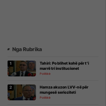
Nga Rubrika
Tahiri: Po blihet kohë për t’i
marrë tri institucionet
Politikë
Hamza akuzon LVV-në për
mungesë serioziteti
Politikë