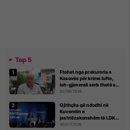
Top 5
Ftohet nga prokuroria e
Kosovës për krime lufte,
ish-gjenerali serb thotë se
dikush e tradhtoi në
02/08/2026
Beograd
Gjithçka që ndodhi në
Kuvendin e
jashtëzakonshëm të LDK-
së
30/07/2026