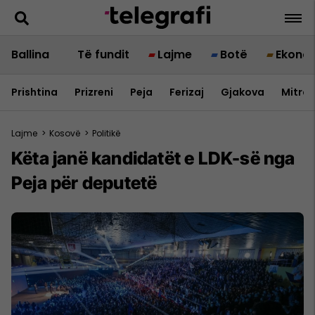
Ballina
Të fundit
Lajme
Botë
Ekono
Prishtina
Prizreni
Peja
Ferizaj
Gjakova
Mitrov
Lajme
>
Kosovë
>
Politikë
Këta janë kandidatët e LDK-së nga
Peja për deputetë