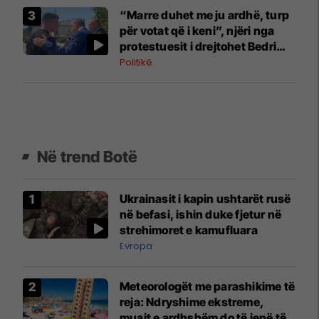
“Marre duhet me ju ardhë, turp
për votat që i keni”, njëri nga
protestuesit i drejtohet Bedri
Hamzës
Politikë
Në trend Botë
Ukrainasit i kapin ushtarët rusë
në befasi, ishin duke fjetur në
strehimoret e kamufluara
Evropa
Meteorologët me parashikime të
reja: Ndryshime ekstreme,
muajt e ardhshëm do të jenë të