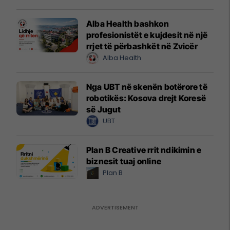
Alba Health bashkon
profesionistët e kujdesit në një
rrjet të përbashkët në Zvicër
Alba Health
Nga UBT në skenën botërore të
robotikës: Kosova drejt Koresë
së Jugut
UBT
Plan B Creative rrit ndikimin e
biznesit tuaj online
Plan B