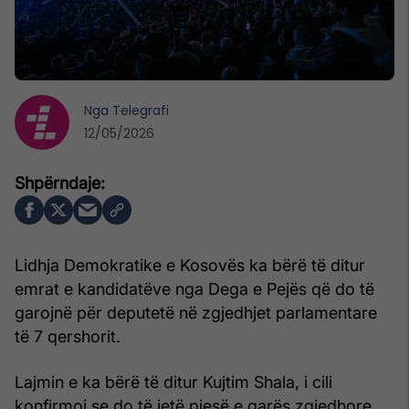
Nga
Telegrafi
12/05/2026
Lidhja Demokratike e Kosovës ka bërë të ditur
emrat e kandidatëve nga Dega e Pejës që do të
garojnë për deputetë në zgjedhjet parlamentare
të 7 qershorit.
Lajmin e ka bërë të ditur Kujtim Shala, i cili
konfirmoi se do të jetë pjesë e garës zgjedhore,