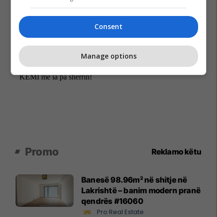
Consent
Manage options
Promo
Reklamo këtu
Banesë 98.96m² në shitje në
Lakrishtë – banim modern pranë
qendrës #16060
Pro Real Estate