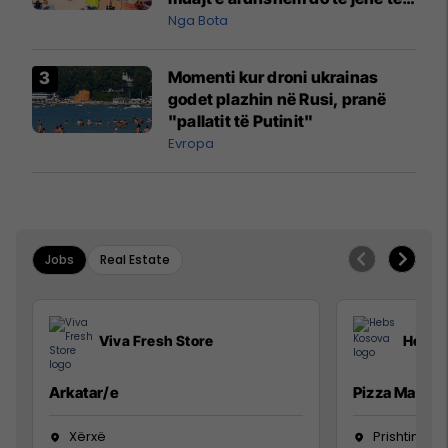
pazakontë
Nga Bota
Momenti kur droni ukrainas
godet plazhin në Rusi, pranë
"pallatit të Putinit"
Evropa
Jobs
Real Estate
Viva Fresh Store
Hebs 
Arkatar/e
Pizza Man
Xërxë
Prishtinë