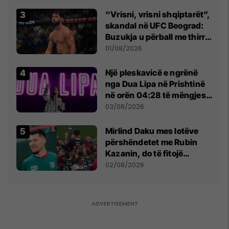
“Vrisni, vrisni shqiptarët”,
skandal në UFC Beograd:
Buzukja u përball me thirrje
anti-shqiptare nga
01/08/2026
tribunat
Një pleskavicë e ngrënë
nga Dua Lipa në Prishtinë
në orën 04:28 të mëngjesit
- dhe bota digjitale serbe
03/08/2026
shpall gjendjen e luftës
Mirlind Daku mes lotëve
përshëndetet me Rubin
Kazanin, do të fitojë
miliona te Spartak Moska
02/08/2026