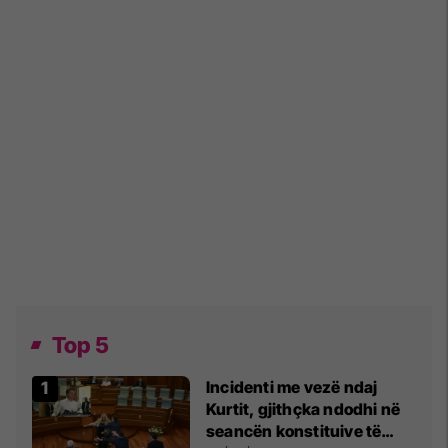
Top 5
Incidenti me vezë ndaj
Kurtit, gjithçka ndodhi në
seancën konstituive të