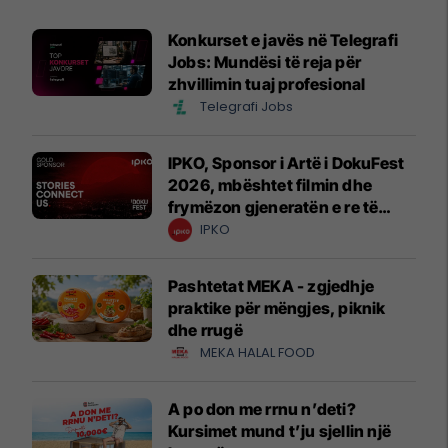
Konkurset e javës në Telegrafi
Jobs: Mundësi të reja për
zhvillimin tuaj profesional
Telegrafi Jobs
IPKO, Sponsor i Artë i DokuFest
2026, mbështet filmin dhe
frymëzon gjeneratën e re të
krijuesve
IPKO
Pashtetat MEKA - zgjedhje
praktike për mëngjes, piknik
dhe rrugë
MEKA HALAL FOOD
A po don me rrnu n’deti?
Kursimet mund t’ju sjellin një