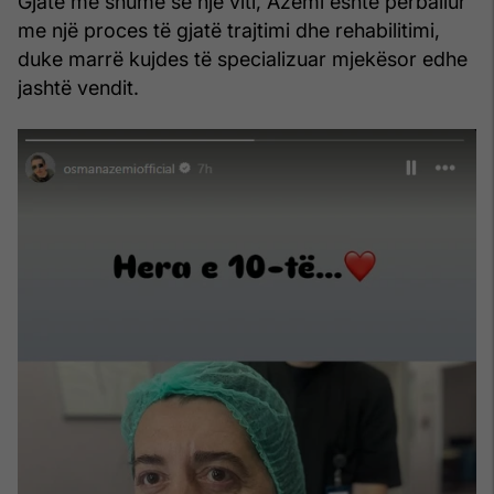
Gjatë më shumë se një viti, Azemi është përballur
me një proces të gjatë trajtimi dhe rehabilitimi,
duke marrë kujdes të specializuar mjekësor edhe
jashtë vendit.