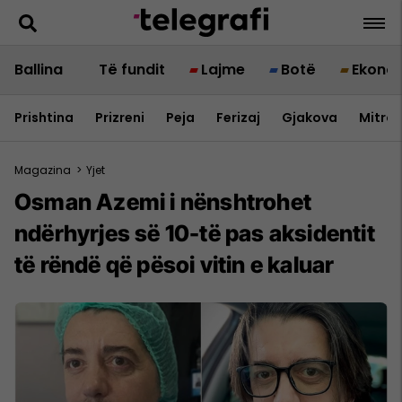
Ballina
Të fundit
Lajme
Botë
Ekono
Prishtina
Prizreni
Peja
Ferizaj
Gjakova
Mitrov
Magazina
>
Yjet
Osman Azemi i nënshtrohet
ndërhyrjes së 10-të pas aksidentit
të rëndë që pësoi vitin e kaluar