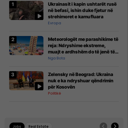
Ukrainasit i kapin ushtarët rusë
në befasi, ishin duke fjetur në
strehimoret e kamufluara
Evropa
Meteorologët me parashikime të
reja: Ndryshime ekstreme,
muajt e ardhshëm do të jenë të
pazakontë
Nga Bota
Zelensky në Beograd: Ukraina
nuk e ka ndryshuar qëndrimin
për Kosovën
Politikë
Jobs
Real Estate