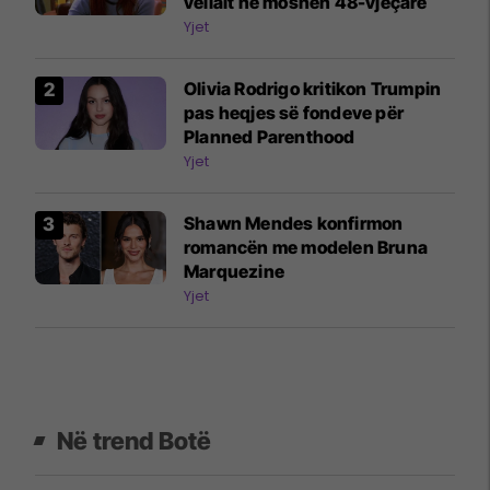
vëllait në moshën 48-vjeçare
Yjet
Olivia Rodrigo kritikon Trumpin
pas heqjes së fondeve për
Planned Parenthood
Yjet
Shawn Mendes konfirmon
romancën me modelen Bruna
Marquezine
Yjet
Në trend Botë