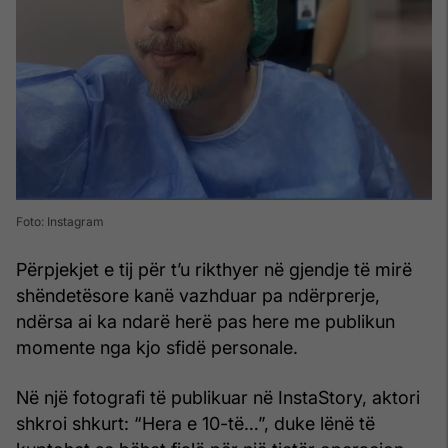
Foto: Instagram
Përpjekjet e tij për t’u rikthyer në gjendje të mirë
shëndetësore kanë vazhduar pa ndërprerje,
ndërsa ai ka ndarë herë pas here me publikun
momente nga kjo sfidë personale.
Në një fotografi të publikuar në InstaStory, aktori
shkroi shkurt: “Hera e 10-të…”, duke lënë të