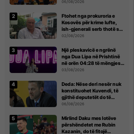
Kuvendit
06/08/2026
Ftohet nga prokuroria e
Kosovës për krime lufte,
ish-gjenerali serb thotë se
dikush e tradhtoi në
02/08/2026
Beograd
Një pleskavicë e ngrënë
nga Dua Lipa në Prishtinë
në orën 04:28 të mëngjesit
- dhe bota digjitale serbe
03/08/2026
shpall gjendjen e luftës
Deda: Nëse deri nesër nuk
konstituohet Kuvendi, të
gjithë deputetët do të
bëjnë shkelje të rëndë
06/08/2026
kushtetuese
Mirlind Daku mes lotëve
përshëndetet me Rubin
Kazanin, do të fitojë