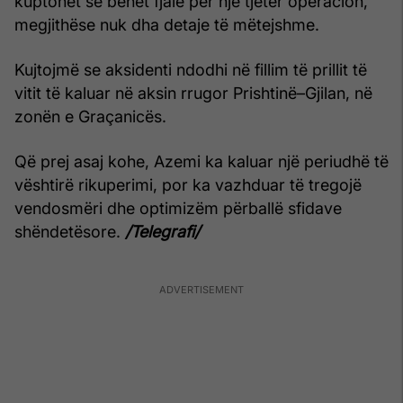
kuptohet se bëhet fjalë për një tjetër operacion,
megjithëse nuk dha detaje të mëtejshme.
Kujtojmë se aksidenti ndodhi në fillim të prillit të
vitit të kaluar në aksin rrugor Prishtinë–Gjilan, në
zonën e Graçanicës.
Që prej asaj kohe, Azemi ka kaluar një periudhë të
vështirë rikuperimi, por ka vazhduar të tregojë
vendosmëri dhe optimizëm përballë sfidave
shëndetësore.
/Telegrafi/