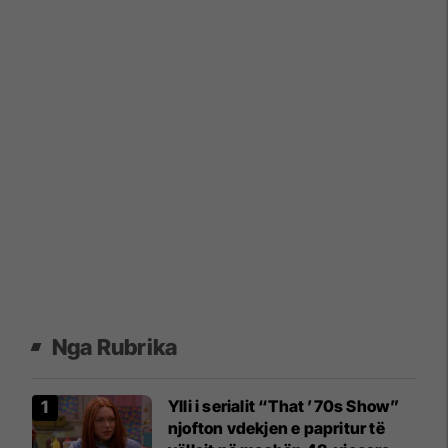
Nga Rubrika
Ylli i serialit “That ’70s Show”
njofton vdekjen e papritur të