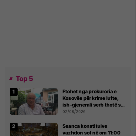
Top 5
Ftohet nga prokuroria e
Kosovës për krime lufte,
ish-gjenerali serb thotë se
dikush e tradhtoi në
02/08/2026
Beograd
Seanca konstituive
vazhdon sot në ora 11:00