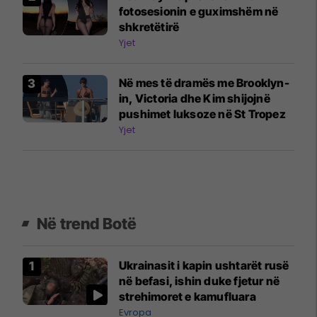
fotosesionin e guximshëm në
shkretëtirë
Yjet
Në mes të dramës me Brooklyn-
in, Victoria dhe Kim shijojnë
pushimet luksoze në St Tropez
Yjet
Në trend Botë
Ukrainasit i kapin ushtarët rusë
në befasi, ishin duke fjetur në
strehimoret e kamufluara
Evropa