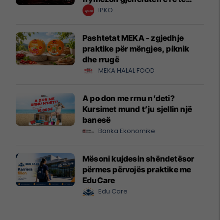
krijuesve
IPKO
Pashtetat MEKA - zgjedhje
praktike për mëngjes, piknik
dhe rrugë
MEKA HALAL FOOD
A po don me rrnu n’deti?
Kursimet mund t’ju sjellin një
banesë
Banka Ekonomike
Mësoni kujdesin shëndetësor
përmes përvojës praktike me
EduCare
Edu Care