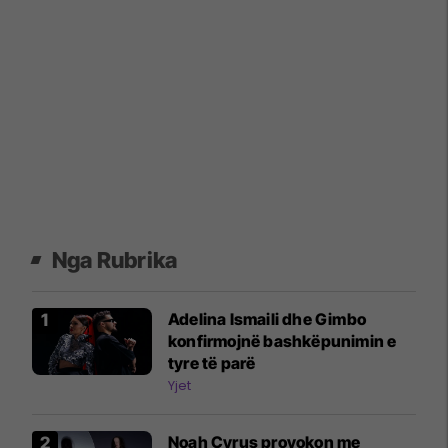
Nga Rubrika
Adelina Ismaili dhe Gimbo
konfirmojnë bashkëpunimin e
tyre të parë
Yjet
Noah Cyrus provokon me