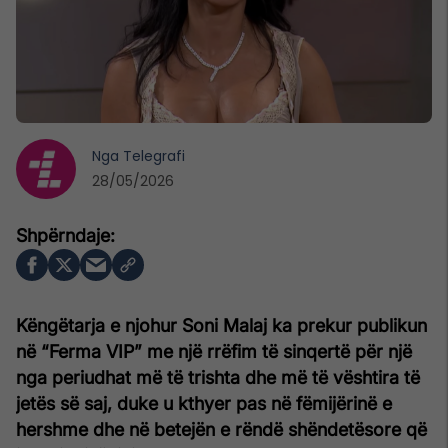
Nga
Telegrafi
28/05/2026
Këngëtarja e njohur Soni Malaj ka prekur publikun
në “Ferma VIP” me një rrëfim të sinqertë për një
nga periudhat më të trishta dhe më të vështira të
jetës së saj, duke u kthyer pas në fëmijërinë e
hershme dhe në betejën e rëndë shëndetësore që