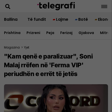
Ballina
Të fundit
Lajme
Botë
Ekono
Prishtina
Prizreni
Peja
Ferizaj
Gjakova
Mitrov
Magazina
>
Yjet
"Kam qenë e paralizuar", Soni
Malaj rrëfen në 'Ferma VIP'
periudhën e errët të jetës