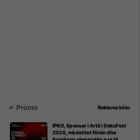
Promo
Reklamo këtu
IPKO, Sponsor i Artë i DokuFest
2026, mbështet filmin dhe
frymëzon gjeneratën e re të