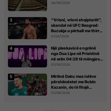
06/08/2026
“Vrisni, vrisni shqiptarët”,
skandal në UFC Beograd:
Buzukja u përball me thirrje
anti-shqiptare nga
01/08/2026
tribunat
Një pleskavicë e ngrënë
nga Dua Lipa në Prishtinë
në orën 04:28 të mëngjesit
- dhe bota digjitale serbe
03/08/2026
shpall gjendjen e luftës
Mirlind Daku mes lotëve
përshëndetet me Rubin
Kazanin, do të fitojë
miliona te Spartak Moska
02/08/2026