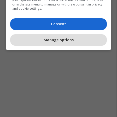
your options below. Look for a link at the bottom of this page
or in the site menu to manage or withdraw consent in privacy
and cookie settings.
Consent
Ferma Vip
Soni Malaj
Manage options