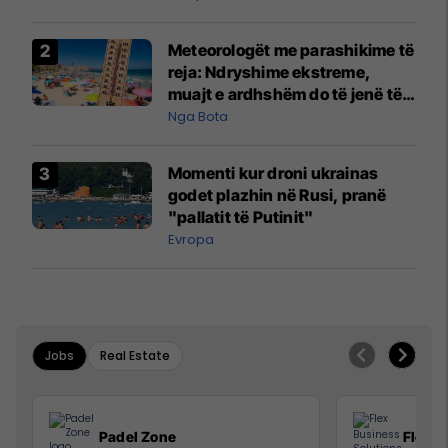
Meteorologët me parashikime të
reja: Ndryshime ekstreme,
muajt e ardhshëm do të jenë të
pazakontë
Nga Bota
Momenti kur droni ukrainas
godet plazhin në Rusi, pranë
"pallatit të Putinit"
Evropa
Jobs
Real Estate
Padel Zone
Flex B