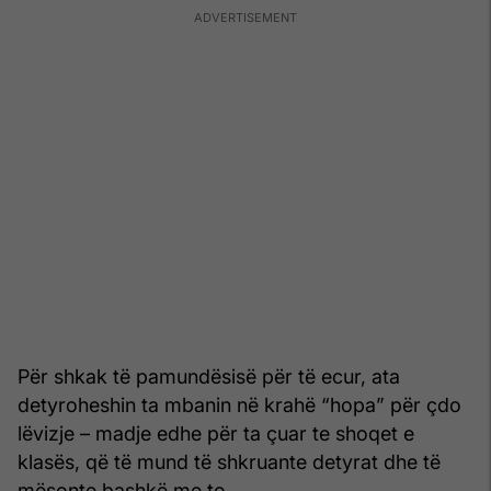
Për shkak të pamundësisë për të ecur, ata
detyroheshin ta mbanin në krahë “hopa” për çdo
lëvizje – madje edhe për ta çuar te shoqet e
klasës, që të mund të shkruante detyrat dhe të
mësonte bashkë me to.