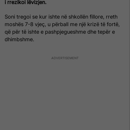
i rrezikoi lëvizjen.
Soni tregoi se kur ishte në shkollën fillore, rreth
moshës 7-8 vjeç, u përball me një krizë të fortë,
që për të ishte e pashpjegueshme dhe tepër e
dhimbshme.