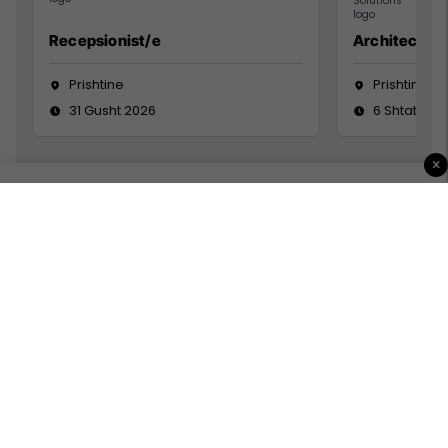
Recepsionist/e
Architect
Prishtine
Prishtinë
31 Gusht 2026
6 Shtator 2
×