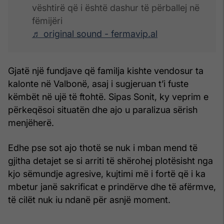
vështirë që i është dashur të përballej në
fëmijëri
♬ original sound - fermavip.al
Gjatë një fundjave që familja kishte vendosur ta
kalonte në Valbonë, asaj i sugjeruan t’i fuste
këmbët në ujë të ftohtë. Sipas Sonit, ky veprim e
përkeqësoi situatën dhe ajo u paralizua sërish
menjëherë.
Edhe pse sot ajo thotë se nuk i mban mend të
gjitha detajet se si arriti të shërohej plotësisht nga
kjo sëmundje agresive, kujtimi më i fortë që i ka
mbetur janë sakrificat e prindërve dhe të afërmve,
të cilët nuk iu ndanë për asnjë moment.