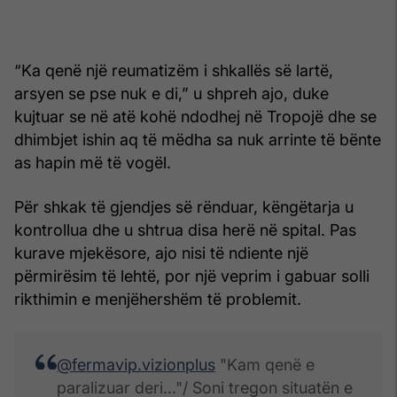
“Ka qenë një reumatizëm i shkallës së lartë,
arsyen se pse nuk e di,” u shpreh ajo, duke
kujtuar se në atë kohë ndodhej në Tropojë dhe se
dhimbjet ishin aq të mëdha sa nuk arrinte të bënte
as hapin më të vogël.
Për shkak të gjendjes së rënduar, këngëtarja u
kontrollua dhe u shtrua disa herë në spital. Pas
kurave mjekësore, ajo nisi të ndiente një
përmirësim të lehtë, por një veprim i gabuar solli
rikthimin e menjëhershëm të problemit.
@fermavip.vizionplus
"Kam qenë e
paralizuar deri..."/ Soni tregon situatën e