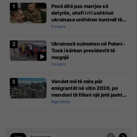
Pesë ditë pas marrjes së
detyrës, shefi i ri i ushtrisë
ukrainase urdhëron kontroll të
madh
Evropa
Ukrainasit sulmohen në Poloni -
Tusk i kërkon presidentit të
reagojë
Evropa
Vendet më të mira për
emigrantët në vitin 2026, po
mendoni të filloni një jetë jashtë
vendit?
Nga Bota