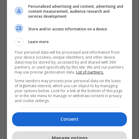
Personalised advertising and content, advertising and
content measurement, audience research and
services development
Store and/or access information on a device
Learn more
Your personal data will be processed and information from
your device (cookies, unique identifiers, and other device
data) may be stored by, accessed by and shared with 369
partners, or used specifically by this site. We and our partners
Ferma Vip
Adion Puka
Fabjola Elezaj
may use precise geolocation data.
List of partners.
Some vendors may process your personal data on the basis
of legitimate interest, which you can object to by managing
your options below. Look for a link at the bottom of this page
or in the site menu to manage or withdraw consent in privacy
and cookie settings.
Consent
Manage options