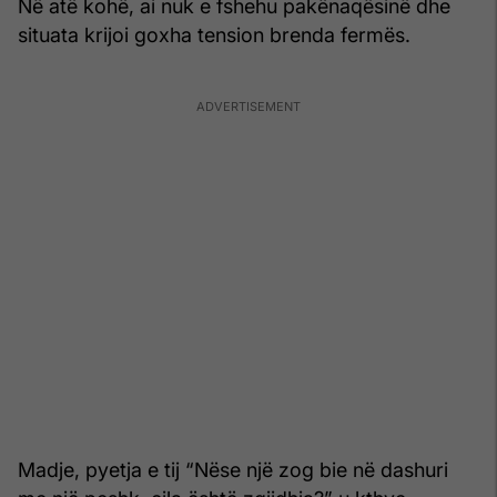
Në atë kohë, ai nuk e fshehu pakënaqësinë dhe
situata krijoi goxha tension brenda fermës.
Madje, pyetja e tij “Nëse një zog bie në dashuri