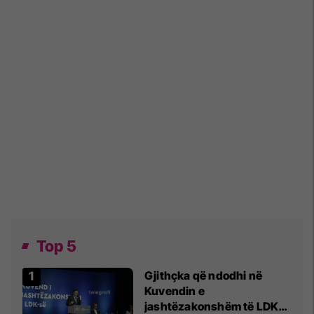
Top 5
Gjithçka që ndodhi në
Kuvendin e
jashtëzakonshëm të LDK-