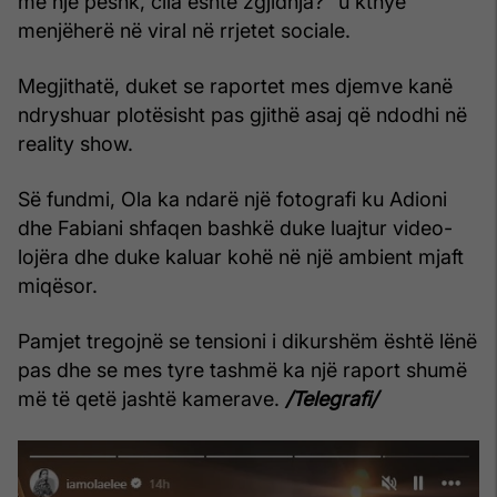
me një peshk, cila është zgjidhja?” u kthye
menjëherë në viral në rrjetet sociale.
Megjithatë, duket se raportet mes djemve kanë
ndryshuar plotësisht pas gjithë asaj që ndodhi në
reality show.
Së fundmi, Ola ka ndarë një fotografi ku Adioni
dhe Fabiani shfaqen bashkë duke luajtur video-
lojëra dhe duke kaluar kohë në një ambient mjaft
miqësor.
Pamjet tregojnë se tensioni i dikurshëm është lënë
pas dhe se mes tyre tashmë ka një raport shumë
më të qetë jashtë kamerave.
/Telegrafi/