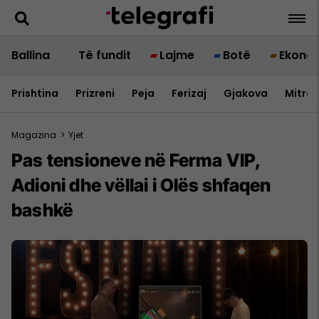
Ballina
Të fundit
Lajme
Botë
Ekono
Prishtina
Prizreni
Peja
Ferizaj
Gjakova
Mitrov
Magazina
>
Yjet
Pas tensioneve në Ferma VIP,
Adioni dhe vëllai i Olës shfaqen
bashkë