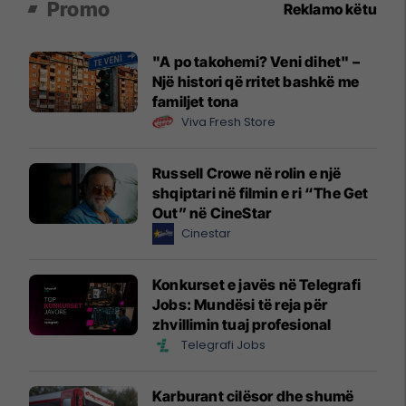
Promo
Reklamo këtu
"A po takohemi? Veni dihet" –
Një histori që rritet bashkë me
familjet tona
Viva Fresh Store
Russell Crowe në rolin e një
shqiptari në filmin e ri “The Get
Out” në CineStar
Cinestar
Konkurset e javës në Telegrafi
Jobs: Mundësi të reja për
zhvillimin tuaj profesional
Telegrafi Jobs
Karburant cilësor dhe shumë