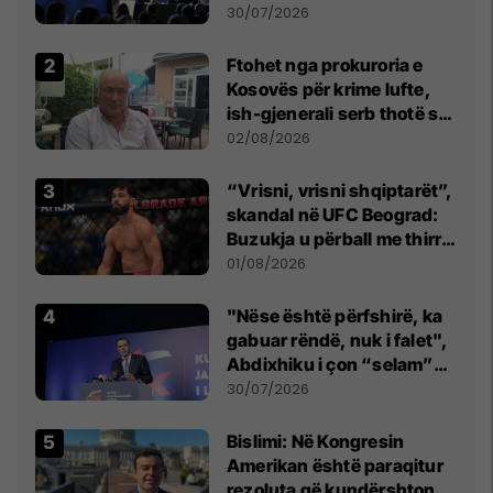
së
30/07/2026
Ftohet nga prokuroria e
Kosovës për krime lufte,
ish-gjenerali serb thotë se
dikush e tradhtoi në
02/08/2026
Beograd
“Vrisni, vrisni shqiptarët”,
skandal në UFC Beograd:
Buzukja u përball me thirrje
anti-shqiptare nga
01/08/2026
tribunat
"Nëse është përfshirë, ka
gabuar rëndë, nuk i falet",
Abdixhiku i çon “selam”
Përparim Ramës
30/07/2026
Bislimi: Në Kongresin
Amerikan është paraqitur
rezoluta që kundërshton