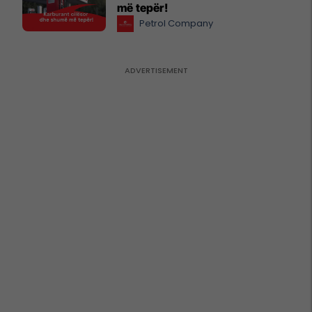
më tepër!
Petrol Company