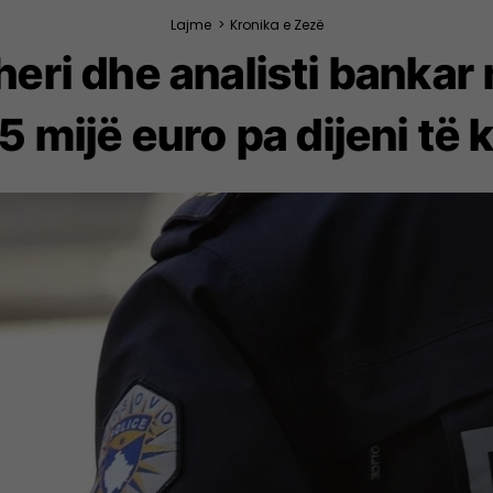
Lajme
>
Kronika e Zezë
ri dhe analisti bankar 
5 mijë euro pa dijeni të 