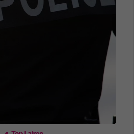
Top Lajme