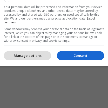
Your personal data will be processed and information from your device
tur se kredia është trajtuar edhe përmes
(cookies, unique identifiers, and other device data) may be stored by,
barimore, ndërsa banka ka paraqitur kallëzim
accessed by and shared with 369 partners, or used specifically by this
site. We and our partners may use precise geolocation data.
List of
t se, sipas autoriteteve, nuk janë ofruar prova të
partners.
ealizimin e kredive në emër të qytetares.
Some vendors may process your personal data on the basis of legitimate
interest, which you can object to by managing your options below. Look
for a link at the bottom of this page or in the site menu to manage or
 intervistuar në prani të mbrojtësve ligjorë dhe me
withdraw consent in privacy and cookie settings.
rit u është caktuar masa e ndalimit prej 48 orësh.
Manage options
Consent
ojnë në aspektin financiar për të zbardhur
 prej 25 mijë eurosh dhe rrethanat e