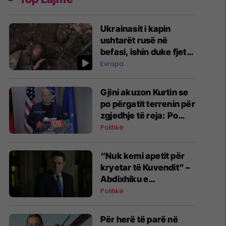
Ukrainasit i kapin
ushtarët rusë në
befasi, ishin duke fjetur
në strehimoret e
Evropa
kamufluara
Gjini akuzon Kurtin se
po përgatit terrenin për
zgjedhje të reja: Po
manipulon opinionin
Politikë
publik
“Nuk kemi apetit për
kryetar të Kuvendit” –
Abdixhiku e
konsideron si figurë
Politikë
ceremoniale
Për herë të parë në