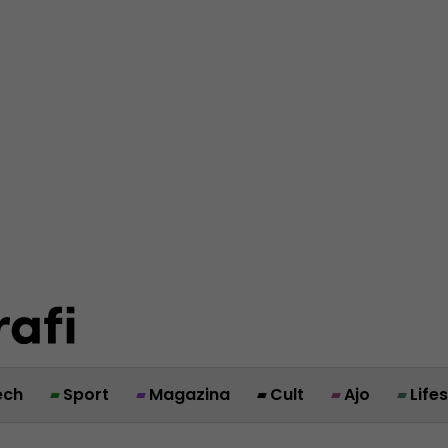
ech
Sport
Magazina
Cult
Ajo
Life