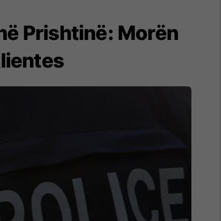
në Prishtinë: Morën
klientes