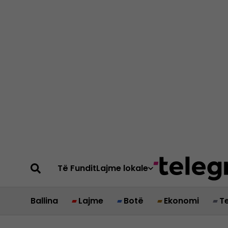
Të Fundit
Lajme lokale
Ballina
Lajme
Botë
Ekonomi
T