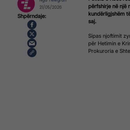
Nga
Telegrafi
përfshirje në një
21/05/2026
kundërligjshëm të
saj.
Sipas njoftimit zy
për Hetimin e Kr
Prokuroria e Shte