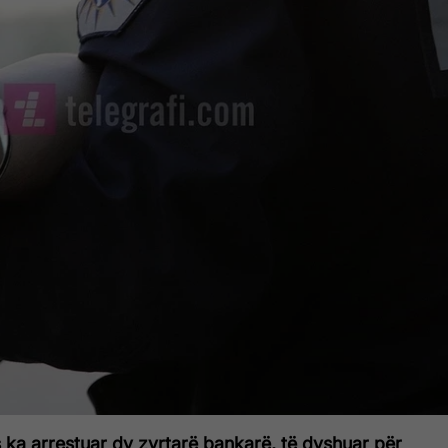
 ka arrestuar dy zyrtarë bankarë, të dyshuar për